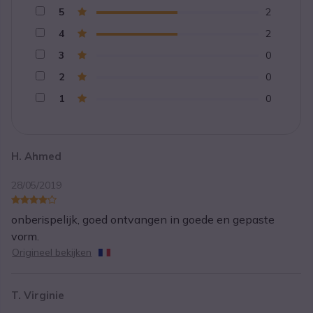
5
2
4
2
3
0
2
0
1
0
H. Ahmed
28/05/2019
onberispelijk, goed ontvangen in goede en gepaste
vorm.
Origineel bekijken
T. Virginie