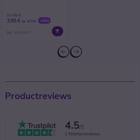
11,95 €
3,95 €
-66%
ex. BTW
Ref: AFHEAD2
Productreviews
4.5
/5
2
Klantenreviews