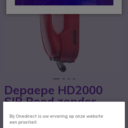
1
2
3
4
Depaepe HD2000
Ga naar het begin van de afbeeldingen-gallerij
SIP Rood zonder
toetsenbord
Bij Onedirect is uw ervaring op onze website
een prioriteit
SKU DEHD2SIPSCR // Referentie fabrikant: PAI20R