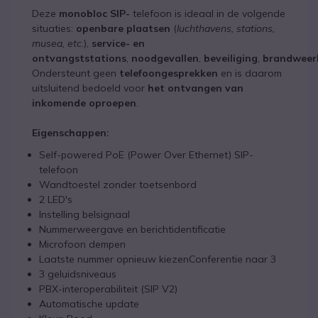
Deze
monobloc SIP-
telefoon is ideaal in de volgende
situaties:
openbare plaatsen
(
luchthavens, stations,
musea, etc.
),
service- en
ontvangststations
,
noodgevallen
,
beveiliging
,
brandweer
Ondersteunt geen
telefoongesprekken
en is daarom
uitsluitend bedoeld voor
het ontvangen van
inkomende oproepen
.
Eigenschappen:
Self-powered PoE (Power Over Ethernet) SIP-
telefoon
Wandtoestel zonder toetsenbord
2 LED's
Instelling belsignaal
Nummerweergave en berichtidentificatie
Microfoon dempen
Laatste nummer opnieuw kiezenConferentie naar 3
3 geluidsniveaus
PBX-interoperabiliteit (SIP V2)
Automatische update