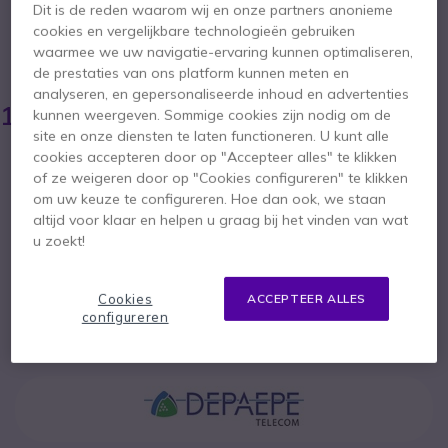
SIP-beveiligingstelefoon, zonder toetsenbord
Dit is de reden waarom wij en onze partners anonieme
cookies en vergelijkbare technologieën gebruiken
4.5 van 4 Reviews
waarmee we uw navigatie-ervaring kunnen optimaliseren,
BESPAAR 8,00 €
de prestaties van ons platform kunnen meten en
analyseren, en gepersonaliseerde inhoud en advertenties
121,95 €
113,95 €
kunnen weergeven. Sommige cookies zijn nodig om de
ex. BTW
-
137,88 €
incl. BTW
site en onze diensten te laten functioneren. U kunt alle
Aantal
cookies accepteren door op "Accepteer alles" te klikken
IN WINKELWAGEN
of ze weigeren door op "Cookies configureren" te klikken
om uw keuze te configureren. Hoe dan ook, we staan
altijd voor klaar en helpen u graag bij het vinden van wat
OFFERTE BINNEN 4 UUR
u zoekt!
Niet op voorraad
Cookies
ACCEPTEER ALLES
configureren
1 jaar
Fabrieksgarantie