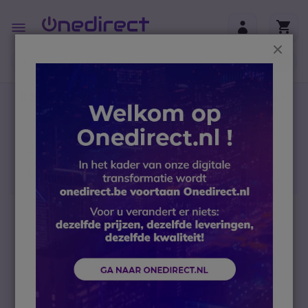
Ga naar de inhoud
Toggle
Nav
Sluit
B2B-webshop – Minimale bestelwaarde: 300 € (excl.
btw)
Home
Telefoontoestellen
VoIP telefoons
Vaste VoIP telefoons
Depaepe HD2000 SIP Rood zonder toetsenbord
Ga naar het einde van de afbeeldingen-gallerij