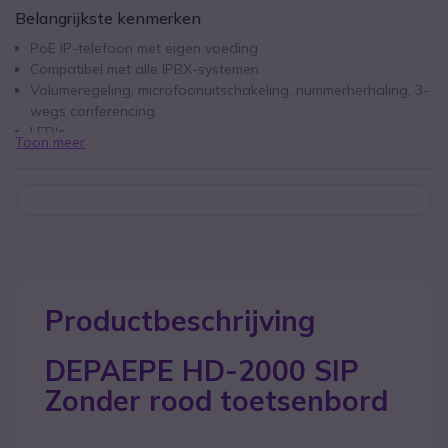
Belangrijkste kenmerken
PoE IP-telefoon met eigen voeding
Compatibel met alle IPBX-systemen
Volumeregeling, microfoonuitschakeling, nummerherhaling, 3-
wegs conferencing
LED's
Toon meer
Geen toetsenbord
Kleur: Rood
Speciaal voor ontvangst: geen uitgaande gesprekken
Productbeschrijving
DEPAEPE HD-2000 SIP
Zonder rood toetsenbord