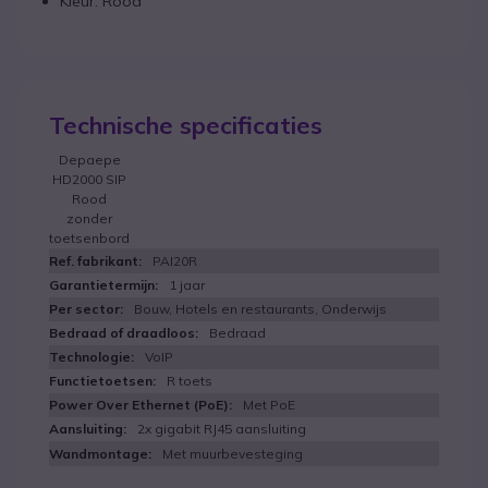
Kleur: Rood
Technische specificaties
Depaepe
HD2000 SIP
Rood
zonder
toetsenbord
PAI20R
1 jaar
Bouw, Hotels en restaurants, Onderwijs
Bedraad
VoIP
R toets
Met PoE
2x gigabit RJ45 aansluiting
Met muurbevesteging