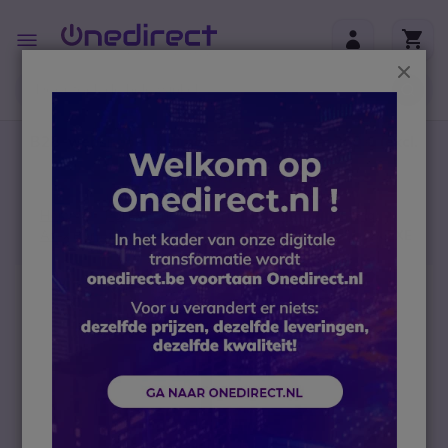
Ga naar de inhoud
Toggle
Nav
Sluit
B2B-webshop – Minimale bestelwaarde: 300 € (excl.
btw)
Home
Portofoons
Portofoons met vergunning
Atex Portofoons met Vergunning
Kenwood NX-330EXE
Ga naar het einde van de afbeeldingen-gallerij