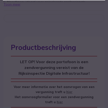
Noodknop: ideaal voor geïsoleerde professionals
Toon meer
Stof- en waterbestendig
Levensduur batterij: tot 14 uur
Geluidsverbetering en automatische onderdrukking van
omgevingsgeluid
Robuust: ATEX + P65/67 + MIL-STD 810C/D/E/F/G
gecertificeerd
Productbeschrijving
LET OP! Voor deze portofoon is een
zendvergunning vereist van de
Rijksinspectie Digitale Infrastructuur!
Voor meer informatie over het aanvragen van een
vergunning treft u
hier
Het aanvraagformulier voor een zendvergunning
treft u
hier