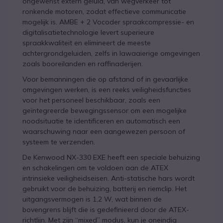
ongewenst extern geluid, van wegverkeer tot
ronkende motoren, zodat effectieve communicatie
mogelijk is. AMBE + 2 Vocoder spraakcompressie- en
digitalisatietechnologie levert superieure
spraakkwaliteit en elimineert de meeste
achtergrondgeluiden, zelfs in lawaaierige omgevingen
zoals booreilanden en raffinaderijen.
Voor bemanningen die op afstand of in gevaarlijke
omgevingen werken, is een reeks veiligheidsfuncties
voor het personeel beschikbaar, zoals een
geïntegreerde bewegingssensor om een mogelijke
noodsituatie te identificeren en automatisch een
waarschuwing naar een aangewezen persoon of
systeem te verzenden.
De Kenwood NX-330 EXE heeft een speciale behuizing
en schakelingen om te voldoen aan de ATEX
intrinsieke veiligheidseisen. Anti-statische hars wordt
gebruikt voor de behuizing, batterij en riemclip. Het
uitgangsvermogen is 1,2 W, wat binnen de
bovengrens blijft die is gedefinieerd door de ATEX-
richtlijn. Met zijn “mixed” modus, kun je oneindig