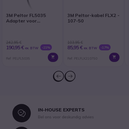
3M Peltor FL5035
3M Peltor-kabel FLX2 -
Adapter voor
107-50
Kenwood portofoons
242,95 €
103,95 €
190,95 €
85,95 €
-21%
-17%
ex. BTW
ex. BTW
Ref: PELFL5035
Ref: PELFLX210750
IN-HOUSE EXPERTS
Icon
Bel ons voor deskundig advies