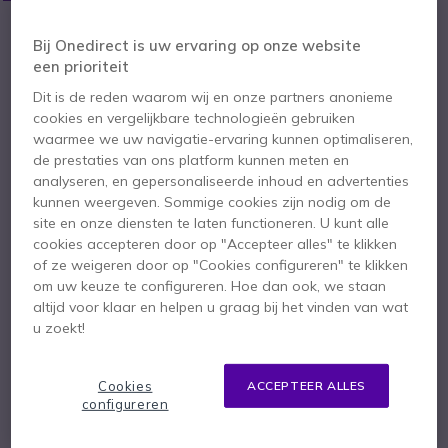
Aantal
Bij Onedirect is uw ervaring op onze website
IN WINKELWAGEN
een prioriteit
Dit is de reden waarom wij en onze partners anonieme
OFFERTE BINNEN 4 UUR
cookies en vergelijkbare technologieën gebruiken
waarmee we uw navigatie-ervaring kunnen optimaliseren,
Niet op voorraad
de prestaties van ons platform kunnen meten en
analyseren, en gepersonaliseerde inhoud en advertenties
kunnen weergeven. Sommige cookies zijn nodig om de
2 jaar
Fabrieksgarantie
site en onze diensten te laten functioneren. U kunt alle
cookies accepteren door op "Accepteer alles" te klikken
of ze weigeren door op "Cookies configureren" te klikken
om uw keuze te configureren. Hoe dan ook, we staan
altijd voor klaar en helpen u graag bij het vinden van wat
u zoekt!
Belangrijkste kenmerken
Portofoon met licentie
Cookies
ACCEPTEER ALLES
ATEX-gecertificeerd
configureren
DMR (digitaal) of PMR (analoog)
Tot 512 kanalen