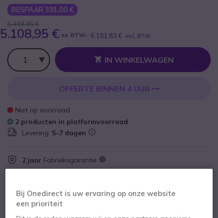
BESPAAR 391,00 €
5.499,95 €
5.108,95 €
ex. BTW
-
6.181,83 €
incl. BTW
Aantal
IN WINKELWAGEN
OFFERTE BINNEN 4 UUR
Niet op voorraad
2 producten in platformvoorraad
Levering:
5-7 dagen
2 jaar
Fabrieksgarantie
Bij Onedirect is uw ervaring op onze website
een prioriteit