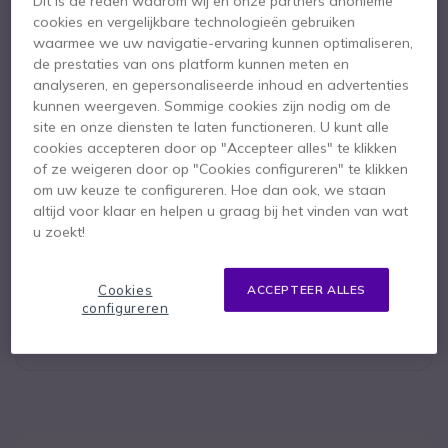
Dit is de reden waarom wij en onze partners anonieme
Belangrijkste kenmerken
cookies en vergelijkbare technologieën gebruiken
waarmee we uw navigatie-ervaring kunnen optimaliseren,
86" 4K UHD touchscreen
de prestaties van ons platform kunnen meten en
Geïntegreerde 4K AI-camera
analyseren, en gepersonaliseerde inhoud en advertenties
16-microfoon beamforming-array
kunnen weergeven. Sommige cookies zijn nodig om de
Ingebouwde stereoluidsprekers
site en onze diensten te laten functioneren. U kunt alle
Native ondersteuning voor Microsoft Teams Rooms
Toon meer
cookies accepteren door op "Accepteer alles" te klikken
Dual OS-ondersteuning: Android 13 & OPS-slot
of ze weigeren door op "Cookies configureren" te klikken
Draadloos content delen met WPP
om uw keuze te configureren. Hoe dan ook, we staan
Meegeleverd in de doos
Slim whiteboard en annotaties
altijd voor klaar en helpen u graag bij het vinden van wat
1 x MeetingBoard Pro
1 x 3 m AC-stroomkabel
u zoekt!
1 x 3 m CAT5E-netwerkkabel
4 x Stylus-pennen
3 x Kabelbinders
Gebruikersdocumentatie
Cookies
ACCEPTEER ALLES
configureren