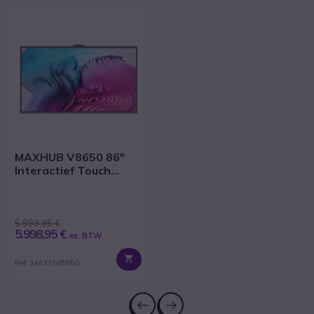
MAXHUB V8650 86"
Interactief Touch
Display
5.999,95 €
5.998,95 €
ex. BTW
Ref: MAXHV8650