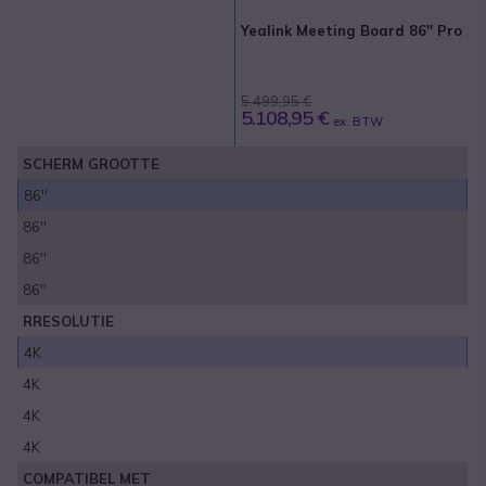
Yealink Meeting Board 86'' Pro
5.499,95 €
5.108,95 €
ex. BTW
SCHERM GROOTTE
86''
86''
86''
86''
RRESOLUTIE
4K
4K
4K
4K
COMPATIBEL MET