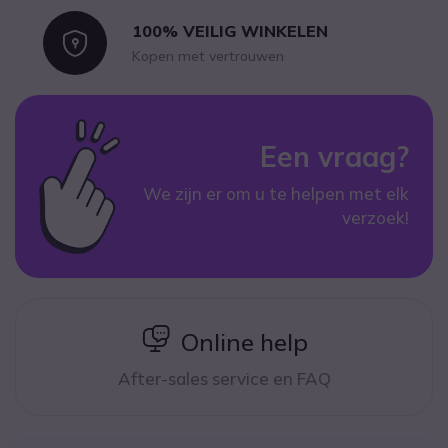
100% VEILIG WINKELEN
Icon
Kopen met vertrouwen
Een vraag?
We zijn er om u te helpen met elk
verzoek!
icon
Online help
After-sales service en FAQ