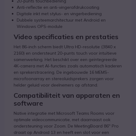
20-punts touchbediening
Anti-reflectie en anti-vingerafdrukcoating
Digitale inkt met stylus- en vingerbediening
Dubbele systeemarchitectuur met Android en
Windows OPS-module
Video specificaties en prestaties
Het 86-inch scherm biedt Ultra HD-resolutie (3840 x
2160) en ondersteunt 20-punts touch voor intuïtieve
samenwerking. Het beschikt over een geïntegreerde
4K-camera met AI-functies zoals automatisch kaderen
en sprekerstracering. De ingebouwde 16 MEMS-
microfoonarray en stereoluidsprekers zorgen voor
helder geluid voor deelnemers op afstand.
Compatibiliteit van apparaten en
software
Native integratie met Microsoft Teams Rooms voor
optimale videocommunicatie, met daarnaast ook
ondersteuning voor Zoom. De MeetingBoard 86'' Pro
draait op Android 13 en heeft een slot voor een