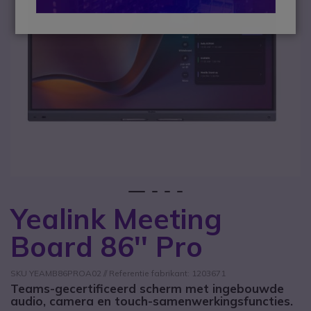
1
2
3
4
Yealink Meeting
Ga naar het begin van de afbeeldingen-gallerij
Board 86'' Pro
SKU YEAMB86PROA02 // Referentie fabrikant: 1203671
Teams-gecertificeerd scherm met ingebouwde
audio, camera en touch-samenwerkingsfuncties.