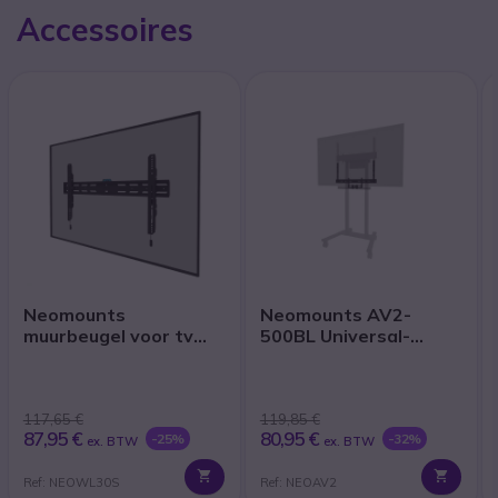
Accessoires
Neomounts
Neomounts AV2-
muurbeugel voor tv
500BL Universal-
WL30S-850BL18
Videobar-Kit
117,65 €
119,85 €
87,95 €
80,95 €
-25%
-32%
ex. BTW
ex. BTW
Ref: NEOWL30S
Ref: NEOAV2