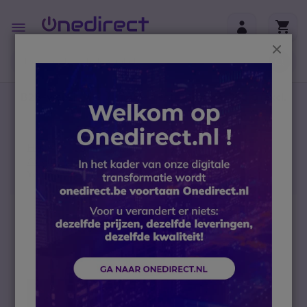
Ga naar de inhoud
Toggle
Nav
Sluit
B2B-webshop – Minimale bestelwaarde: 300 € (excl.
btw)
Home
Conferencing
AV en Professionele Displays
Yealink Meeting Board 86'' Pro
Ga naar het einde van de afbeeldingen-gallerij