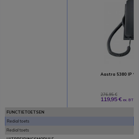
Aastra 5380 IP *R
276,95 €
119,95 €
ex. BTW
FUNCTIETOETSEN
Redial toets
Redial toets