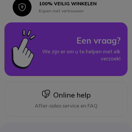
100% VEILIG WINKELEN
Icon
Kopen met vertrouwen
Een vraag?
We zijn er om u te helpen met elk
verzoek!
icon
Online help
After-sales service en FAQ