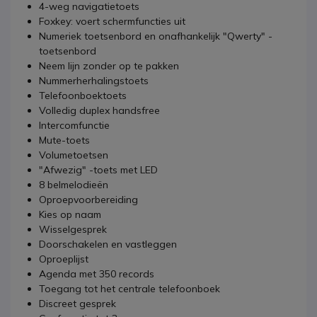
4-weg navigatietoets
Foxkey: voert schermfuncties uit
Numeriek toetsenbord en onafhankelijk "Qwerty" -
toetsenbord
Neem lijn zonder op te pakken
Nummerherhalingstoets
Telefoonboektoets
Volledig duplex handsfree
Intercomfunctie
Mute-toets
Volumetoetsen
"Afwezig" -toets met LED
8 belmelodieën
Oproepvoorbereiding
Kies op naam
Wisselgesprek
Doorschakelen en vastleggen
Oproeplijst
Agenda met 350 records
Toegang tot het centrale telefoonboek
Discreet gesprek