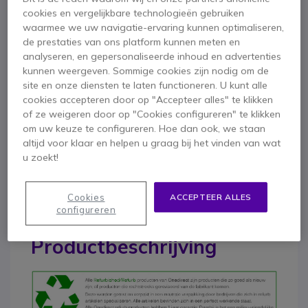
Hands free
cookies en vergelijkbare technologieën gebruiken
Agenda 350 records met toegang tot de algemene map
waarmee we uw navigatie-ervaring kunnen optimaliseren,
Dempen
Toon meer
de prestaties van ons platform kunnen meten en
PoE-kracht
analyseren, en gepersonaliseerde inhoud en advertenties
7-regelig display met 34 tekens
kunnen weergeven. Sommige cookies zijn nodig om de
Meegeleverd in de doos
Ondersteunt maximaal 3 toetsenborduitbreidingsmodules
site en onze diensten te laten functioneren. U kunt alle
Gereviseerd product
Aastra 5380 IP
Krullende kabel
Telefoon kabel
cookies accepteren door op "Accepteer alles" te klikken
of ze weigeren door op "Cookies configureren" te klikken
LAN-kabel
Kantel- en wandsteun
Handleiding
om uw keuze te configureren. Hoe dan ook, we staan
altijd voor klaar en helpen u graag bij het vinden van wat
u zoekt!
Cookies
ACCEPTEER ALLES
configureren
Productbeschrijving