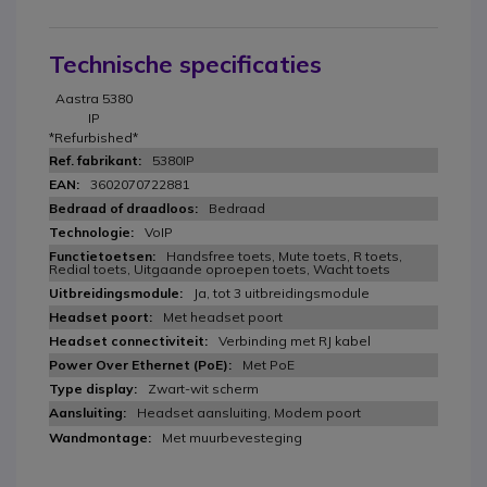
Technische specificaties
Aastra 5380
IP
*Refurbished*
5380IP
3602070722881
Bedraad
VoIP
Handsfree toets, Mute toets, R toets,
Redial toets, Uitgaande oproepen toets, Wacht toets
Ja, tot 3 uitbreidingsmodule
Met headset poort
Verbinding met RJ kabel
Met PoE
Zwart-wit scherm
Headset aansluiting, Modem poort
Met muurbevesteging