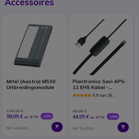
Accessoires
Mitel (Aastra) M530
Plantronics Savi APS-
Uitbreidingsmodule
11 EHS Kabel -
Siemens telefoon
4.9 van 36
Reviews
134,15 €
49,95 €
99,95 €
44,95 €
-25%
-10%
ex. BTW
ex. BTW
Ref: AAM530
Ref: PLAPS11