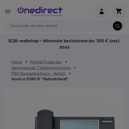
Ga naar de inhoud
Toggle
Nav
B2B-webshop – Minimale bestelwaarde: 300 € (excl.
btw)
Home
Refurb Producten
Gereviseerde Telefoonsystemen
PBX Bureautelefoons - Refurb
Aastra 5380 IP *Refurbished*
Ga naar het einde van de afbeeldingen-gallerij