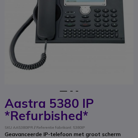
1
2
3
Aastra 5380 IP
Ga naar het begin van de afbeeldingen-gallerij
*Refurbished*
SKU AA5380IPR // Referentie fabrikant: 5380IP
Geavanceerde IP-telefoon met groot scherm