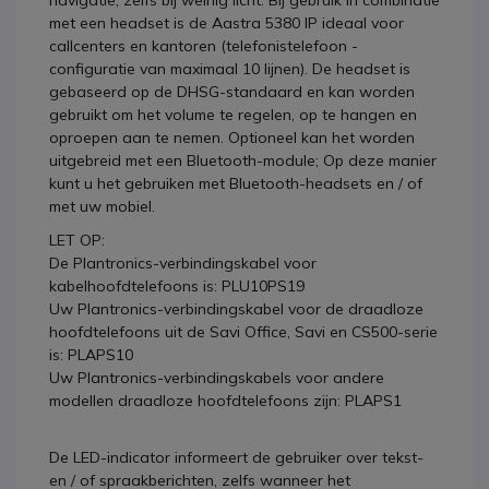
navigatie, zelfs bij weinig licht. Bij gebruik in combinatie
met een headset is de Aastra 5380 IP ideaal voor
callcenters en kantoren (telefonistelefoon -
configuratie van maximaal 10 lijnen). De headset is
gebaseerd op de DHSG-standaard en kan worden
gebruikt om het volume te regelen, op te hangen en
oproepen aan te nemen. Optioneel kan het worden
uitgebreid met een Bluetooth-module; Op deze manier
kunt u het gebruiken met Bluetooth-headsets en / of
met uw mobiel.
LET OP:
De Plantronics-verbindingskabel voor
kabelhoofdtelefoons is: PLU10PS19
Uw Plantronics-verbindingskabel voor de draadloze
hoofdtelefoons uit de Savi Office, Savi en CS500-serie
is: PLAPS10
Uw Plantronics-verbindingskabels voor andere
modellen draadloze hoofdtelefoons zijn: PLAPS1
De LED-indicator informeert de gebruiker over tekst-
en / of spraakberichten, zelfs wanneer het