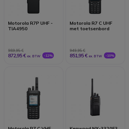
Motorola R7P UHF -
Motorola R7 C UHF
TIA4950
met toetsenbord
989,95 €
949,95 €
872,95 €
851,95 €
-12%
-10%
ex. BTW
ex. BTW
Motorola R7 C VHF
Kenwood NX-3320E3