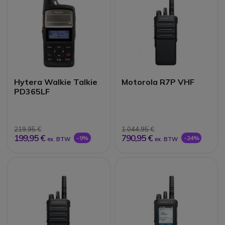
Hytera Walkie Talkie
Motorola R7P VHF
PD365LF
219,95 €
1.044,95 €
199,95 €
790,95 €
-9%
-24%
ex. BTW
ex. BTW