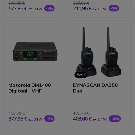
599,95 €
227,95 €
577,95 €
211,95 €
-4%
-7%
ex. BTW
ex. BTW
PACK
Motorola DM1400
DYNASCAN DA350
Digitaal - VHF
Duo
415,79 €
481,70 €
377,95 €
403,66 €
-9%
-16%
ex. BTW
ex. BTW