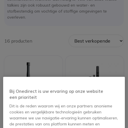
talkies zijn ook robuust gebouwd en water- en
stofbestendig om vochtige of stoffige omgevingen te
overleven.
16 producten
Bij Onedirect is uw ervaring op onze website
een prioriteit
Dit is de reden waarom wij en onze partners anonieme
cookies en vergelijkbare technologieën gebruiken
Entel DX446L
Motorola R7A UHF -
waarmee we uw navigatie-ervaring kunnen optimaliseren,
waterdichte
TIA4950
de prestaties van ons platform kunnen meten en
portofoon met display
gecertificeerd