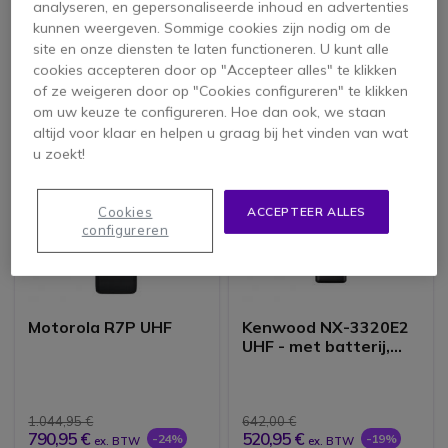
analyseren, en gepersonaliseerde inhoud en advertenties
kunnen weergeven. Sommige cookies zijn nodig om de
site en onze diensten te laten functioneren. U kunt alle
299,95 €
834,95 €
ex. BTW
cookies accepteren door op "Accepteer alles" te klikken
735,95 €
-12%
ex. BTW
of ze weigeren door op "Cookies configureren" te klikken
om uw keuze te configureren. Hoe dan ook, we staan
altijd voor klaar en helpen u graag bij het vinden van wat
u zoekt!
Cookies
ACCEPTEER ALLES
configureren
Motorola R7P UHF
Kenwood NX-3320E2
UHF - met batterij,
antenne en oplader
1.044,95 €
642,00 €
790,95 €
520,95 €
-24%
-19%
ex. BTW
ex. BTW