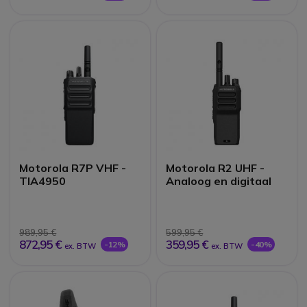
Motorola R7P VHF -
Motorola R2 UHF -
TIA4950
Analoog en digitaal
989,95 €
599,95 €
872,95 €
359,95 €
-12%
-40%
ex. BTW
ex. BTW