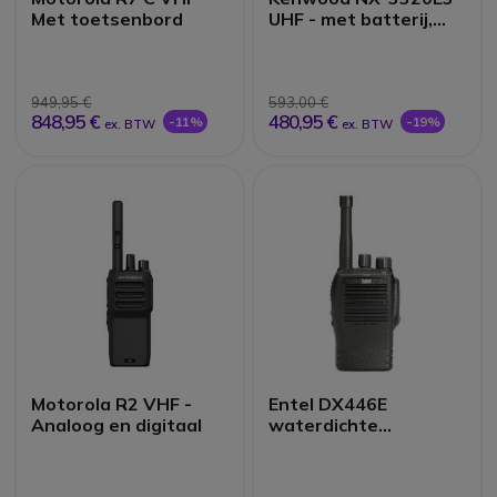
Met toetsenbord
UHF - met batterij,
antenne en oplader
949,95 €
593,00 €
848,95 €
480,95 €
-11%
-19%
ex. BTW
ex. BTW
Motorola R2 VHF -
Entel DX446E
Analoog en digitaal
waterdichte
portofoon zonder
display