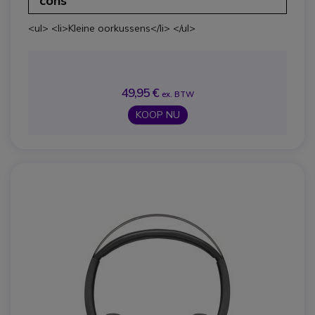
cons
<ul> <li>Kleine oorkussens</li> </ul>
49,95 €
ex. BTW
KOOP NU