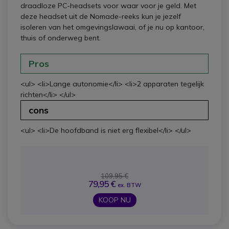
draadloze PC-headsets voor waar voor je geld. Met
deze headset uit de Nomade-reeks kun je jezelf
isoleren van het omgevingslawaai, of je nu op kantoor,
thuis of onderweg bent.
Pros
<ul> <li>Lange autonomie</li> <li>2 apparaten tegelijk
richten</li> </ul>
cons
<ul> <li>De hoofdband is niet erg flexibel</li> </ul>
109,95 €
79,95 €
ex. BTW
KOOP NU