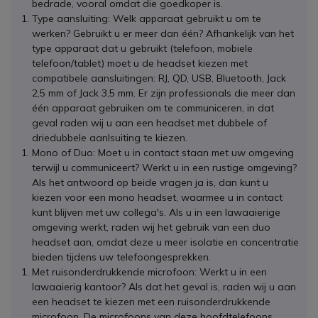
bedrade, vooral omdat die goedkoper is.
Type aansluiting: Welk apparaat gebruikt u om te
werken? Gebruikt u er meer dan één? Afhankelijk van het
type apparaat dat u gebruikt (telefoon, mobiele
telefoon/tablet) moet u de headset kiezen met
compatibele aansluitingen: RJ, QD, USB, Bluetooth, Jack
2,5 mm of Jack 3,5 mm. Er zijn professionals die meer dan
één apparaat gebruiken om te communiceren, in dat
geval raden wij u aan een headset met dubbele of
driedubbele aanlsuiting te kiezen.
Mono of Duo: Moet u in contact staan met uw omgeving
terwijl u communiceert? Werkt u in een rustige omgeving?
Als het antwoord op beide vragen ja is, dan kunt u
kiezen voor een mono headset, waarmee u in contact
kunt blijven met uw collega's. Als u in een lawaaierige
omgeving werkt, raden wij het gebruik van een duo
headset aan, omdat deze u meer isolatie en concentratie
bieden tijdens uw telefoongesprekken.
Met ruisonderdrukkende microfoon: Werkt u in een
lawaaierig kantoor? Als dat het geval is, raden wij u aan
een headset te kiezen met een ruisonderdrukkende
microfoon. De microfoons van deze hoofdtelefoons