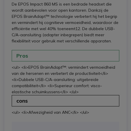
De EPOS Impact 860 MS is een bedrade headset die
wordt aanbevolen voor open kantoren. Dankzij de
EPOS BrainAdapt™ technologie verbetert hij het begrip
en vermindert hij cognitieve vermoeidheid, waardoor de
efficiëntie met wel 40% toeneemt12. De dubbele USB-
C/A-aansluiting (adapter inbegrepen) biedt meer
flexibiliteit voor gebruik met verschillende apparaten.
Pros
<ul> <li>EPOS BrainAdapt™: vermindert vermoeidheid
van de hersenen en verbetert de productiviteit</li>
<li>Dubbele USB-C/A-aansluiting: uitgebreide
compatibiliteit</li> <li>Superieur comfort: visco-
elastische schuimkussens</li> </ul>
cons
<ul> <li>Afwezigheid van ANC</li> </ul>