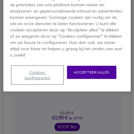
headset. De Blackwire 5220 USB is gemakkelijk om te
de prestaties van ons platform kunnen meten en
gebruiken en erg flexibel door zijn veelzijdige
analyseren, en gepersonaliseerde inhoud en advertenties
aansluitingsopties. De Blackwire 5220 USB is ideaal
kunnen weergeven. Sommige cookies zijn nodig om de
voor de PC, mobiele telefoon, multimedia, zowel binnen
site en onze diensten te laten functioneren. U kunt alle
als buiten kantoor.
cookies accepteren door op "Accepteer alles" te klikken
of ze weigeren door op "Cookies configureren" te klikken
Pros
om uw keuze te configureren. Hoe dan ook, we staan
altijd voor klaar en helpen u graag bij het vinden van wat
<ul> <li>Passieve ruisonderdrukking</li>
u zoekt!
<li>Opvouwbaar voor eenvoudig transport</li>
<li>Gespreksbediening via de kabel</li> </ul>
Cookies
ACCEPTEER ALLES
cons
configureren
<ul> <li>Het is kabel</li> </ul>
65,95 €
61,95 €
ex. BTW
KOOP NU