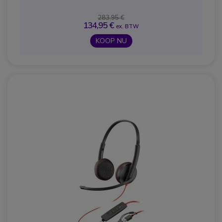
283,95 €
134,95 €
ex. BTW
KOOP NU