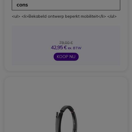
cons
<ul> <li>Bekabeld ontwerp beperkt mobiliteit</li> </ul>
79,00 €
42,95 €
ex. BTW
KOOP NU