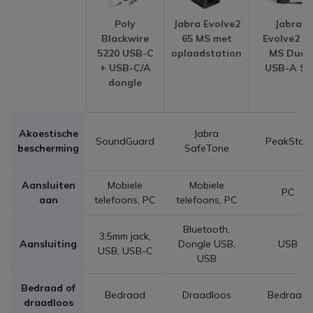
Poly
Jabra Evolve2
Jabra
Blackwire
65 MS met
Evolve2 4
5220 USB-C
oplaadstation
MS Duo
+ USB-C/A
USB-A SE
dongle
Akoestische
Jabra
SoundGuard
PeakStop
bescherming
SafeTone
Aansluiten
Mobiele
Mobiele
PC
aan
telefoons, PC
telefoons, PC
Bluetooth,
3,5mm jack,
Aansluiting
Dongle USB,
USB
USB, USB-C
USB
Bedraad of
Bedraad
Draadloos
Bedraad
draadloos