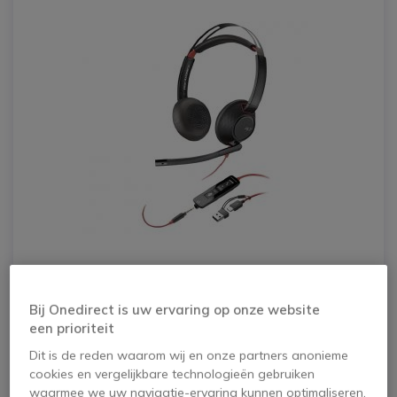
Poly Blackwire 5220 USB-C + USB-C/A
Bij Onedirect is uw ervaring op onze website
dongle
een prioriteit
Dit is de reden waarom wij en onze partners anonieme
De Poly Blackwire 5220 headset series is ontworpen
cookies en vergelijkbare technologieën gebruiken
voor lange conference calls en intensief gebruik van de
waarmee we uw navigatie-ervaring kunnen optimaliseren,