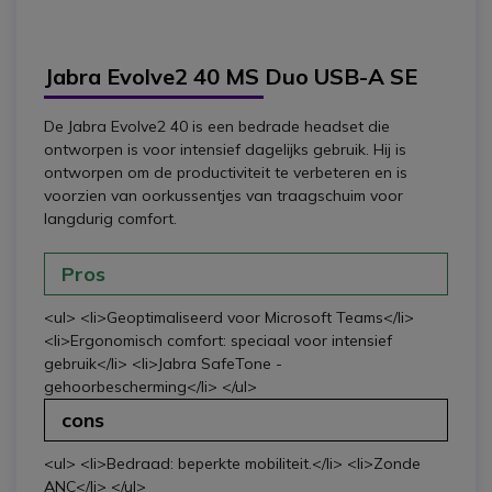
Jabra Evolve2 40 MS Duo USB-A SE
De Jabra Evolve2 40 is een bedrade headset die
ontworpen is voor intensief dagelijks gebruik. Hij is
ontworpen om de productiviteit te verbeteren en is
voorzien van oorkussentjes van traagschuim voor
langdurig comfort.
Pros
<ul> <li>Geoptimaliseerd voor Microsoft Teams</li>
<li>Ergonomisch comfort: speciaal voor intensief
gebruik</li> <li>Jabra SafeTone -
gehoorbescherming</li> </ul>
cons
<ul> <li>Bedraad: beperkte mobiliteit.</li> <li>Zonde
ANC</li> </ul>