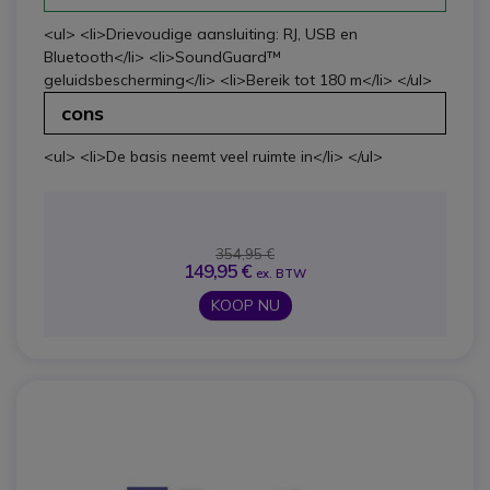
<ul> <li>Drievoudige aansluiting: RJ, USB en
Bluetooth</li> <li>SoundGuard™
geluidsbescherming</li> <li>Bereik tot 180 m</li> </ul>
cons
<ul> <li>De basis neemt veel ruimte in</li> </ul>
354,95 €
149,95 €
ex. BTW
KOOP NU