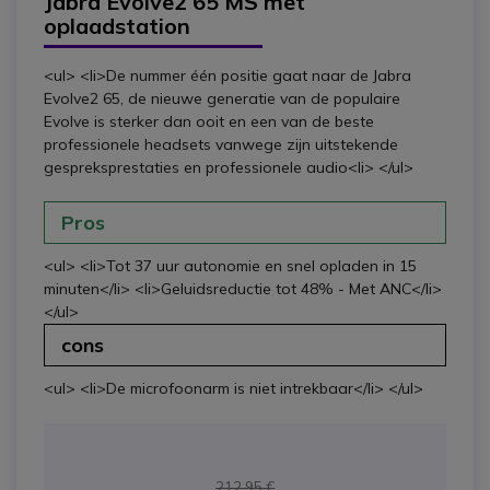
Jabra Evolve2 65 MS met
oplaadstation
<ul> <li>De nummer één positie gaat naar de Jabra
Evolve2 65, de nieuwe generatie van de populaire
Evolve is sterker dan ooit en een van de beste
professionele headsets vanwege zijn uitstekende
gespreksprestaties en professionele audio<li> </ul>
Pros
<ul> <li>Tot 37 uur autonomie en snel opladen in 15
minuten</li> <li>Geluidsreductie tot 48% - Met ANC</li>
</ul>
cons
<ul> <li>De microfoonarm is niet intrekbaar</li> </ul>
212,95 €