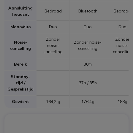
Aansluiting
Bedraad
Bluetooth
Bedraad
headset
Mono/duo
Duo
Duo
Duo
Zonder
Zonder
Noise-
Zonder noise-
noise-
noise-
cancelling
cancelling
cancelling
cancelling
Bereik
30m
Standby-
tijd /
37h / 35h
Gesprekstijd
Gewicht
164,2 g
176,4g
188g