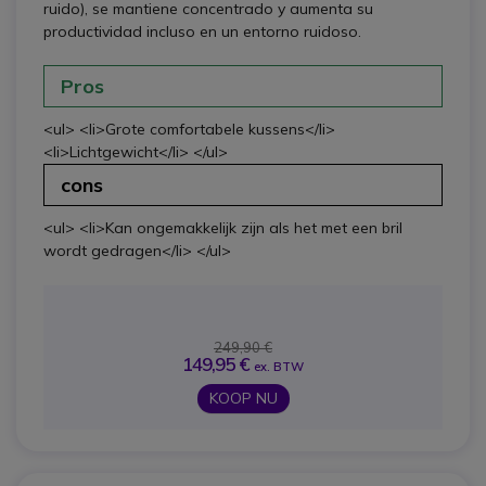
ruido), se mantiene concentrado y aumenta su
productividad incluso en un entorno ruidoso.
Pros
<ul> <li>Grote comfortabele kussens</li>
<li>Lichtgewicht</li> </ul>
cons
<ul> <li>Kan ongemakkelijk zijn als het met een bril
wordt gedragen</li> </ul>
249,90 €
149,95 €
ex. BTW
KOOP NU