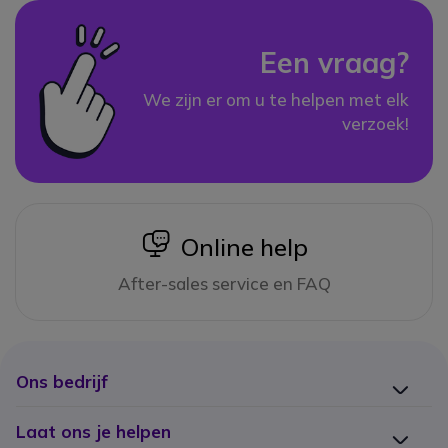
Een vraag?
We zijn er om u te helpen met elk
verzoek!
icon
Online help
After-sales service en FAQ
Ons bedrijf
Laat ons je helpen