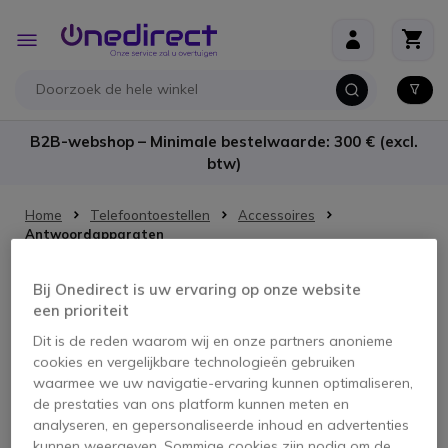
Ga naar de inhoud
Toggle
Nav
B2B-webshop – Minimale bestelwaarde: 300 € (excl.
btw)
Home
Telefoontoestellen
Accessoires
Antwoordapparaten
Antwoordapparaten
Bij Onedirect is uw ervaring op onze website
een prioriteit
Antwoordapparaten - vergelijk en koop de beste merken!
Dit is de reden waarom wij en onze partners anonieme
Kies uit ons assortiment analoge antwoordapparaten.
cookies en vergelijkbare technologieën gebruiken
waarmee we uw navigatie-ervaring kunnen optimaliseren,
de prestaties van ons platform kunnen meten en
Geen producten gevonden voor deze selectie.
analyseren, en gepersonaliseerde inhoud en advertenties
kunnen weergeven. Sommige cookies zijn nodig om de