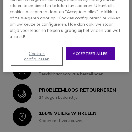
site en onze diensten te laten functioneren. U kunt alle
cookies accepteren door op "Accepteer alles" te klikken
of ze weigeren door op "Cookies configureren" te klikken
IN-HOUSE EXPERTS
Icon
om uw keuze te configureren. Hoe dan ook, we staan
Bel ons voor deskundig advies
altijd voor klaar en helpen u graag bij het vinden van wat
u zoekt!
LAGE PRIJS GARANTIE
Icon
Eerlijke lage prijzen
Cookies
ACCEPTEER ALLES
configureren
EXPRESS LEVERING
Icon
Beschikbaar voor alle bestellingen
PROBLEEMLOOS RETOURNEREN
Icon
14 dagen bedenktijd
100% VEILIG WINKELEN
Icon
Kopen met vertrouwen