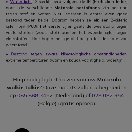
•
Waterdicht
:
Gecertificeerd volgens de IP (Protection Index)
norm, de verschillende
Motorola portofoons
zijn bestand
tegen stof en water. Niet iedereen is echter even goed
bestand tegen beide. Daarom hebben ze elk een 2-cijferig
cijfer (bijv. IP68): het eerste cijfer geeft de weerstand tegen
vaste stoffen (zoals stof) aan en het tweede cijfer tegen
vloeistoffen. Hoe hoger het getal, hoe groter de mate van
weerstand.
• Bestand tegen zware klimatologische omstandigheden:
extreme temperaturen (warm en koud), vochtigheid, woestijn...
Hulp nodig bij het kiezen van uw
Motorola
walkie talkie
? Onze experts zullen u begeleiden
op
085 888 3452
(Nederland) of
028 082 354
(België) (gratis oproep).