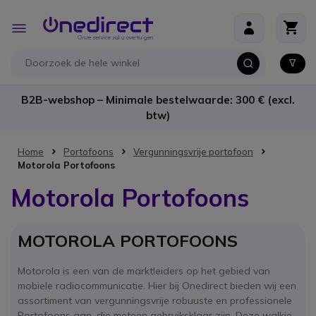
Ga naar de inhoud
Toggle
Nav
B2B-webshop – Minimale bestelwaarde: 300 € (excl.
btw)
Home
Portofoons
Vergunningsvrije portofoon
Motorola Portofoons
Motorola Portofoons
MOTOROLA PORTOFOONS
Motorola is een van de marktleiders op het gebied van
mobiele radiocommunicatie. Hier bij Onedirect bieden wij een
assortiment van vergunningsvrije robuuste en professionele
Portofoons aan, die meteen gebruiksklaar zijn. Deze walkie