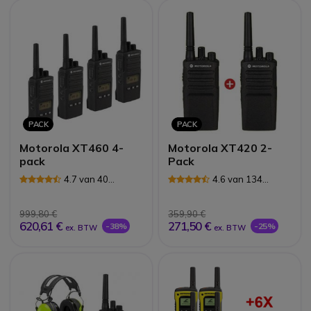
PACK
PACK
Motorola XT460 4-
Motorola XT420 2-
pack
Pack
4.7 van 40
4.6 van 134
Reviews
Reviews
999,80 €
359,90 €
620,61 €
271,50 €
-38%
-25%
ex. BTW
ex. BTW