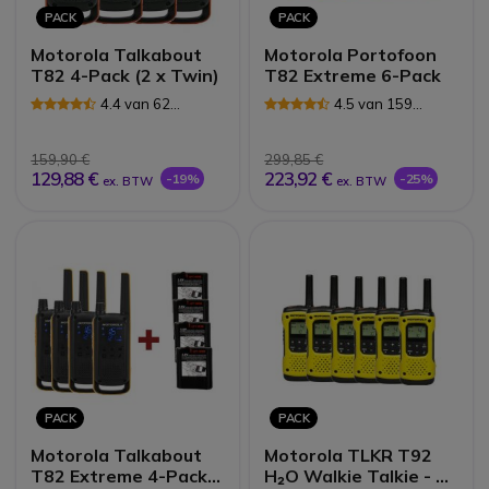
PACK
PACK
Motorola Talkabout
Motorola Portofoon
T82 4-Pack (2 x Twin)
T82 Extreme 6-Pack
4.4 van 62
4.5 van 159
Reviews
Reviews
159,90 €
299,85 €
129,88 €
223,92 €
-19%
-25%
ex. BTW
ex. BTW
PACK
PACK
Motorola Talkabout
Motorola TLKR T92
T82 Extreme 4-Pack +
H₂O Walkie Talkie - 6-