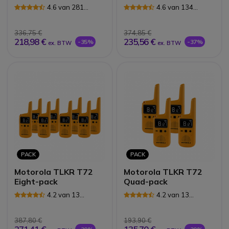
4x Reserve Batterijen
Pack
4.6 van 281
4.6 van 134
Reviews
Reviews
336,75 €
374,85 €
218,98 €
235,56 €
-35%
-37%
ex. BTW
ex. BTW
PACK
PACK
Motorola TLKR T72
Motorola TLKR T72
Eight-pack
Quad-pack
4.2 van 13
4.2 van 13
Reviews
Reviews
387,80 €
193,90 €