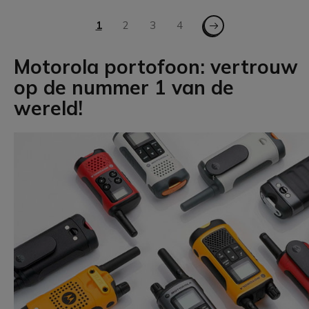
Pagina
Pagina - Volgende
U lees momenteel pagina
1
Pagina
2
Pagina
3
Pagina
4
Motorola portofoon
: vertrouw
op de nummer 1 van de
wereld!