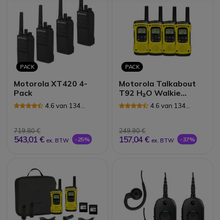
PACK
PACK
Motorola XT420 4-
Motorola Talkabout
Pack
T92 H₂O Walkie
Talkie 4-Pack
4.6 van 134
4.6 van 134
Reviews
Reviews
719,80 €
249,90 €
543,01 €
157,04 €
-25%
-37%
ex. BTW
ex. BTW