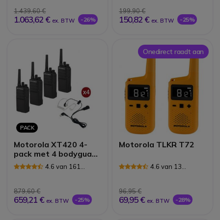
1.439,60 €
199,90 €
1.063,62 €
150,82 €
-26%
-25%
ex. BTW
ex. BTW
Onedirect raadt aan
PACK
Motorola XT420 4-
Motorola TLKR T72
pack met 4 bodyguard
headsets
4.6 van 161
4.6 van 13
Reviews
Reviews
879,60 €
96,95 €
659,21 €
69,95 €
-25%
-28%
ex. BTW
ex. BTW