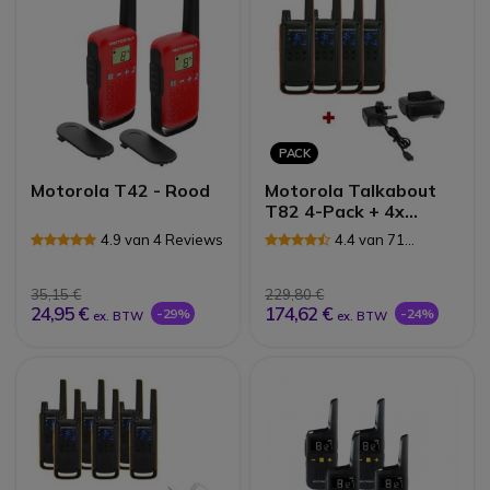
PACK
Motorola T42 - Rood
Motorola Talkabout
T82 4-Pack + 4x
Bureau Opladers
4.9 van 4 Reviews
4.4 van 71
Reviews
35,15 €
229,80 €
24,95 €
174,62 €
-29%
-24%
ex. BTW
ex. BTW