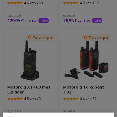
4.6 van 263
4.2 van 159
Reviews
Reviews
216,95 €
99,95 €
129,95 €
76,95 €
-40%
-23%
ex. BTW
ex. BTW
Icon
Topverkoper
Icon
Topverkoper
Motorola XT460 met
Motorola Talkabout
Oplader
T82
4.8 van 40
4.4 van 62
Reviews
Reviews
249,95 €
79,95 €
159,95 €
66,95 €
-36%
-16%
ex. BTW
ex. BTW