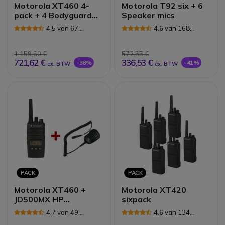
Motorola XT460 4-
Motorola T92 six + 6
pack + 4 Bodyguard
Speaker mics
kits
4.5 van 67
4.6 van 168
Reviews
Reviews
1.159,60 €
572,55 €
721,62 €
336,53 €
-38%
-41%
ex. BTW
ex. BTW
PACK
PACK
Motorola XT460 +
Motorola XT420
JD500MX HP
sixpack
Microfoon
4.7 van 49
4.6 van 134
Reviews
Reviews