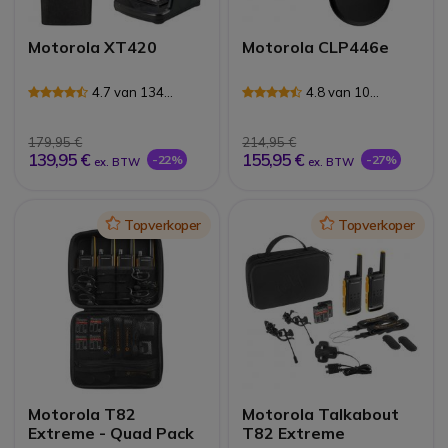
Motorola XT420
Motorola CLP446e
4.7 van 134
4.8 van 10
Reviews
Reviews
179,95 €
214,95 €
139,95 €
155,95 €
-22%
-27%
ex. BTW
ex. BTW
Icon
Topverkoper
Icon
Topverkoper
Motorola T82
Motorola Talkabout
Extreme - Quad Pack
T82 Extreme