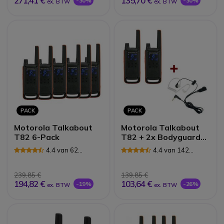
271,41 €
135,70 €
-30%
-30%
ex. BTW
ex. BTW
PACK
PACK
Motorola Talkabout
Motorola Talkabout
T82 6-Pack
T82 + 2x Bodyguard
Oortjes
4.4 van 62
4.4 van 142
Reviews
Reviews
239,85 €
139,85 €
194,82 €
103,64 €
-19%
-26%
ex. BTW
ex. BTW