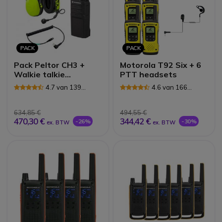
PACK
PACK
Pack Peltor CH3 +
Motorola T92 Six + 6
Walkie talkie
PTT headsets
Motorola XT420
4.7 van 139
4.6 van 166
Reviews
Reviews
634,85 €
494,55 €
470,30 €
344,42 €
-26%
-30%
ex. BTW
ex. BTW