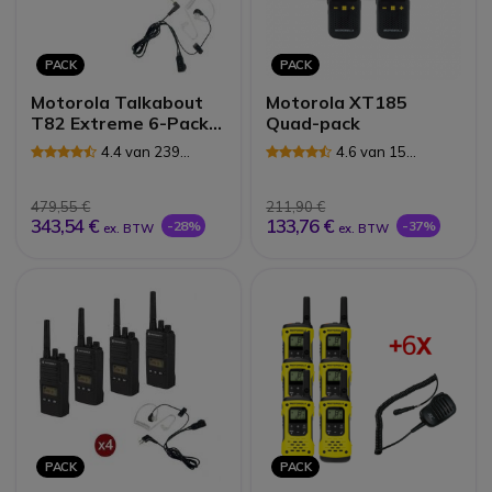
PACK
PACK
Motorola Talkabout
Motorola XT185
T82 Extreme 6-Pack +
Quad-pack
6x Bodyguard Oortjes
4.4 van 239
4.6 van 15
Reviews
Reviews
479,55 €
211,90 €
343,54 €
133,76 €
-28%
-37%
ex. BTW
ex. BTW
PACK
PACK