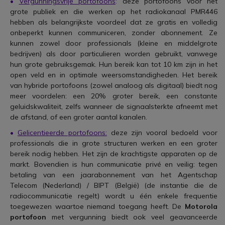
•
Vergunningsvrije portofoons
:
deze portofoons voor het
grote publiek en die werken op het radiokanaal PMR446
hebben als belangrijkste voordeel dat ze gratis en volledig
onbeperkt kunnen communiceren, zonder abonnement. Ze
kunnen zowel door professionals (kleine en middelgrote
bedrijven) als door particulieren worden gebruikt, vanwege
hun grote gebruiksgemak. Hun bereik kan tot 10 km zijn in het
open veld en in optimale weersomstandigheden. Het bereik
van hybride portofoons (zowel analoog als digitaal) biedt nog
meer voordelen: een 20% groter bereik, een constante
geluidskwaliteit, zelfs wanneer de signaalsterkte afneemt met
de afstand, of een groter aantal kanalen.
•
Gelicentieerde portofoons:
deze zijn vooral bedoeld voor
professionals die in grote structuren werken en een groter
bereik nodig hebben. Het zijn de krachtigste apparaten op de
markt. Bovendien is hun communicatie privé en veilig: tegen
betaling van een jaarabonnement van het Agentschap
Telecom (Nederland) / BIPT (België) (de instantie die de
radiocommunicatie regelt) wordt u één enkele frequentie
toegewezen waartoe niemand toegang heeft. De
Motorola
portofoon
met vergunning biedt ook veel geavanceerde