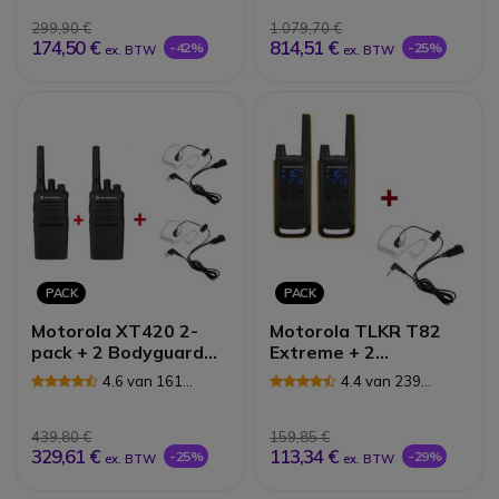
299,90 €
1.079,70 €
174,50 €
814,51 €
-42%
-25%
ex. BTW
ex. BTW
PACK
PACK
Motorola XT420 2-
Motorola TLKR T82
pack + 2 Bodyguard
Extreme + 2
Kits
Bodyguard oortjes
4.6 van 161
4.4 van 239
Reviews
Reviews
439,80 €
159,85 €
329,61 €
113,34 €
-25%
-29%
ex. BTW
ex. BTW