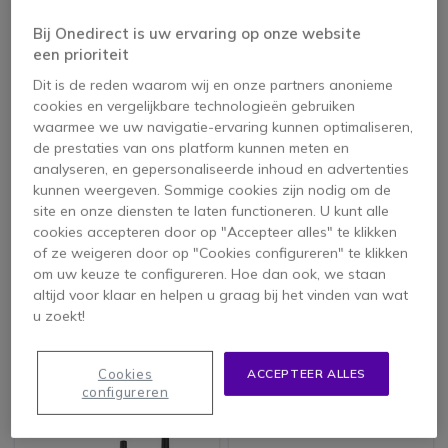
Bij Onedirect is uw ervaring op onze website
een prioriteit
Icon
Topverkoper
Dit is de reden waarom wij en onze partners anonieme
cookies en vergelijkbare technologieën gebruiken
waarmee we uw navigatie-ervaring kunnen optimaliseren,
de prestaties van ons platform kunnen meten en
analyseren, en gepersonaliseerde inhoud en advertenties
kunnen weergeven. Sommige cookies zijn nodig om de
site en onze diensten te laten functioneren. U kunt alle
PACK
cookies accepteren door op "Accepteer alles" te klikken
Motorola T92 H2O
Motorola Talkabout
of ze weigeren door op "Cookies configureren" te klikken
T82 Extreme 4-Pack +
om uw keuze te configureren. Hoe dan ook, we staan
4x Bureau Laders
altijd voor klaar en helpen u graag bij het vinden van wat
4.7 van 134
4.6 van 275
u zoekt!
Reviews
Reviews
124,95 €
310,65 €
80,95 €
203,36 €
-35%
-35%
ex. BTW
ex. BTW
Cookies
ACCEPTEER ALLES
configureren