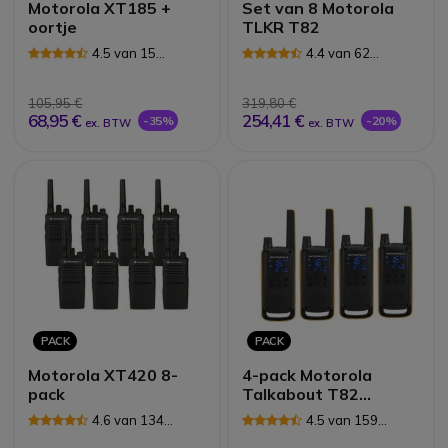
Motorola XT185 +
Set van 8 Motorola
oortje
TLKR T82
4.5 van 15
4.4 van 62
Reviews
Reviews
105,95 €
319,80 €
68,95 €
254,41 €
-35%
-20%
ex. BTW
ex. BTW
PACK
PACK
Motorola XT420 8-
4-pack Motorola
pack
Talkabout T82
Extreme (2 paar)
4.6 van 134
4.5 van 159
Reviews
Reviews