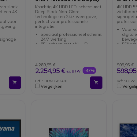
een slank
Krachtig 4K HDR LED-scherm met
4K HDR 55
t een 4K
Deep Black Non-Glare
zichtbaar
technologie en 24/7 weergave,
signagefu
aal voor
perfect voor professionele
professio
htgeving.
integratie.
Voor v
Speciaal professioneel scherm:
digital
 signage
24/7 werking
bewegw
85'' scherm met 4K UHD-
55'' sc
 x 10W
resolutie
resolut
HDR-technologie: scherpe,
helderh
iteit en
gedetailleerde beelden
voor b
rheid
Deep Black Non-Glare
X-Reali
4.289,95 €
909,95 €
ediening
technologie om reflecties te
beeldve
2.254,95 €
598,95
-47%
ex. BTW
o's op
minimaliseren
resolut
Geïntegreerde Android TV met
X-Balan
Ref: SOFW85BZ40L
Ref: SOFW5
ediening
ondersteuning voor Google
helder 
Vergelijken
Vergeli
o's op
Meet
Zijaans
32 GB opslag voor apps en
vereen
reerd
inhoud
Bedieni
dsbeheer
HDMI (x4), USB en LAN
Flexibe
voudig
aansluitingen
of lig
dsbeheer
 met 4-