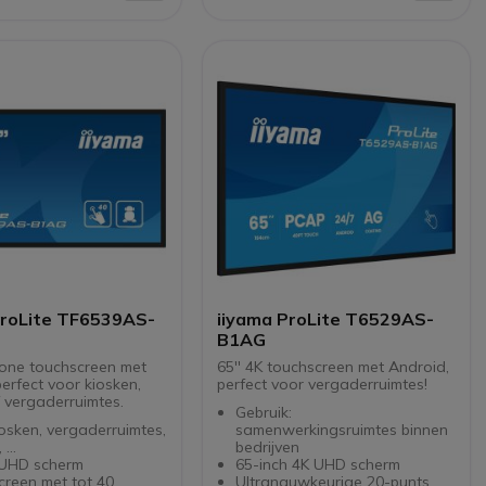
le installatie in staande
vereenvoudigd gebruik
gende modus
Bediening: 16u/24u, 7j/7
Flexibele installatie in staande
of liggende modus
ProLite TF6539AS-
iiyama ProLite T6529AS-
B1AG
n-one touchscreen met
65'' 4K touchscreen met Android,
erfect voor kiosken,
perfect voor vergaderruimtes!
f vergaderruimtes.
Gebruik:
osken, vergaderruimtes,
samenwerkingsruimtes binnen
...
bedrijven
K UHD scherm
65-inch 4K UHD scherm
creen met tot 40
Ultranauwkeurige 20-punts