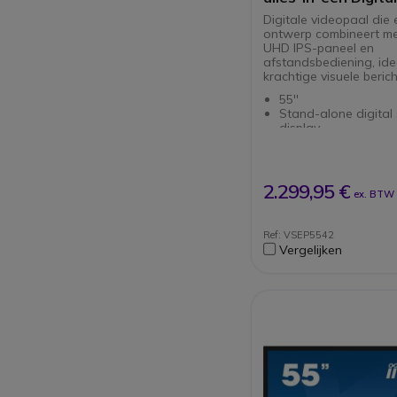
ePoster
Digitale videopaal die 
ontwerp combineert me
UHD IPS-paneel en
afstandsbediening, ide
krachtige visuele beric
55''
Stand-alone digital
display
Dun ontwerp met 2
luidsprekers
Beeld van hoge kwal
uitzonderlijke helde
2.299,95 €
ex. BTW
Volledige afstandsb
via RS232-command
LAN
Ref: VSEP5542
Volledige afstandsb
Vergelijken
via RS232-command
LAN
Gemakkelijk geïnteg
apparaat- en inhou
Gemakkelijk en een
apparaat- en inhou
Krachtige processor
core mediaspeler