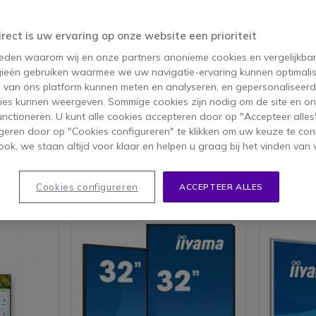
 komen over de voordelen van interactieve touchscreens en de best
r interactieve touchscreens
. Deze gids helpt u de efficiëntie van uw
irect is uw ervaring op onze website een prioriteit
n we u een breed scala aan interactieve producten van de nieuwste t
 reden waarom wij en onze partners anonieme cookies en vergelijkba
ling te maken.
ieën gebruiken waarmee we uw navigatie-ervaring kunnen optimalis
s van ons platform kunnen meten en analyseren, en gepersonaliseer
n voor beamers te verkennen, ontdek onze
gids voor beamers
. Voor
ies kunnen weergeven. Sommige cookies zijn nodig om de site en on
beeldschermen
.
functioneren. U kunt alle cookies accepteren door op "Accepteer alles"
geren door op "Cookies configureren" te klikken om uw keuze te con
ok, we staan altijd voor klaar en helpen u graag bij het vinden van 
ucten 1-40 van 179
Cookies configureren
ACCEPTEER ALLES