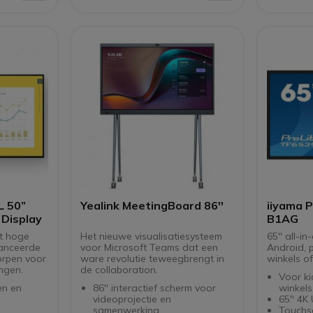
Flexibe
of lig
L 50”
Yealink MeetingBoard 86''
iiyama 
 Display
B1AG
t hoge
Het nieuwe visualisatiesysteem
65'' all-i
vanceerde
voor Microsoft Teams dat een
Android, p
orpen voor
ware revolutie teweegbrengt in
winkels o
ngen.
de collaboration.
Voor ki
en en
86'' interactief scherm voor
winkels, 
videoprojectie en
65'' 4
samenwerking
Touchs