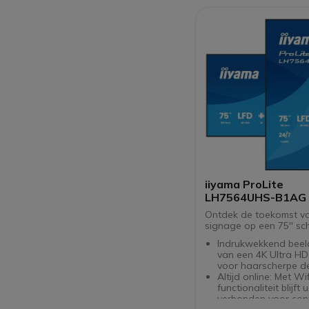
webpagina's
Flexibel content m
met TDM digitale si
USB Key
Geavanceerd techni
Kenmerken, inclusief
contrastverhouding 
geïntegreerde luidsp
24/7 werking, versch
connectoren, opslag
GB, compacte dimen
-ondersteuning en 
lichtgewicht.
iiyama ProLite
LH7564UHS-B1AG
Ontdek de toekomst va
signage op een 75'' sc
Indrukwekkend beeld
van een 4K Ultra HD
voor haarscherpe de
Altijd online: Met Wif
functionaliteit blijft u
verbonden voor con