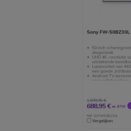
Sony FW-50BZ30L
50 inch schermgroot
diagonaal)
UHD 4K -resolutie v
uitstekende beeldkwa
Luminositeit van 440
een goede zichtbaa
Android TV-besturi
voor collaboratieve
toepassingen
Draadloos via Chro
Integrated AirPlay
Mode Pro om de to
1.099,95 €
sommige functies te
688,95 €
ex. BTW
HDMI-CEC compatibil
een vereenvoudigd S
Ref: SOFW50BZ30L
vergaderruimte
Vergelijken
HTML5 Management 
weergeven van real