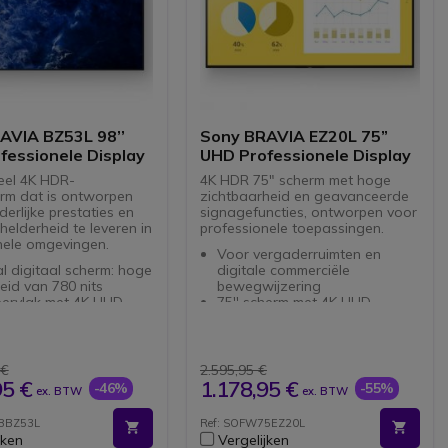
AVIA BZ53L 98’’
Sony BRAVIA EZ20L 75”
fessionele Display
UHD Professionele Display
eel 4K HDR-
4K HDR 75" scherm met hoge
rm dat is ontworpen
zichtbaarheid en geavanceerde
erlijke prestaties en
signagefuncties, ontworpen voor
elderheid te leveren in
professionele toepassingen.
nele omgevingen.
Voor vergaderruimten en
l digitaal scherm: hoge
digitale commerciële
eid van 780 nits
bewegwijzering
pervlak met 4K UHD-
75'' scherm met 4K UHD-
ie
resolutie
rte niet-verblindende
helderheid van 350nits: ideaal
: betere zichtbaarheid
voor binnenomgevingen
24/7
X-Reality PRO:
 €
2.595,95 €
d TV compatibel met
beeldverbetering bij lage
95 €
1.178,95 €
-46%
-55%
ex. BTW
ex. BTW
 Meet
resolutie
eide connectiviteit: 4
X-Balanced luidsprekers:
8BZ53L
Ref: SOFW75EZ20L
oorten, USB en
helder geluid
jken
Vergelijken
th.
Zijaansluitingen: