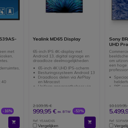
5539AS-
Yealink MD65 Display
Sony BR
UHD Pro
reen met
65-inch IPS 4K-display met
Commerci
iosken,
Android 13, digital signage en
beeldsche
mtes.
draadloze deelmogelijkheden
om uitzond
een hoge h
derruimtes,
65-inch 4K UHD IPS-scherm
professio
Besturingssysteem Android 13
Draadloos delen via AirPlay
Speciaa
 40
en Miracast
helderh
Uniform apparaatbeheer via
98'' op
 11
YMCS of YDMP
resolut
2 geïntegreerde 12W-
Diepzwa
er- en
luidsprekers
coating
Tot 18 uur gebruik per dag
Werkt 
2.109,95 €
10.119,95
ges dankzij
Androi
999,95 €
5.499,
-16%
-53%
ex. BTW
Google
tent altijd
Uitgebr
Ref: YEAMD65
Ref: SOFW9
HDMI-p
Vergelijken
Vergeli
 maatwerk
Bluetoo