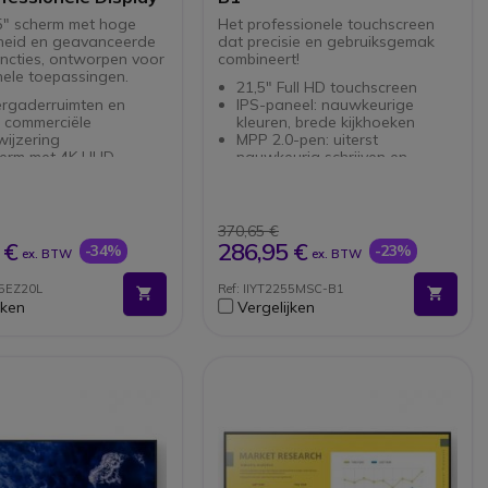
" scherm met hoge
Het professionele touchscreen
heid en geavanceerde
dat precisie en gebruiksgemak
ncties, ontworpen voor
combineert!
nele toepassingen.
21,5" Full HD touchscreen
ergaderruimten en
IPS-paneel: nauwkeurige
e commerciële
kleuren, brede kijkhoeken
ijzering
MPP 2.0-pen: uiterst
herm met 4K UHD-
nauwkeurig schrijven en
ie
tekenen
eid van 350nits: ideaal
Anti-streak coating voor een
innenomgevingen
consistent scherp scherm
ty PRO:
Kantelbare standaard voor
370,65 €
rbetering bij lage
optimaal comfort
 €
286,95 €
-34%
-23%
ex. BTW
ex. BTW
ie
HDMI-, DisplayPort- en USB
ced luidsprekers:
3.0-poorten
5EZ20L
Ref: IIYT2255MSC-B1
geluid
Geïntegreerde luidsprekers
jken
Vergelijken
luitingen:
voor multimediagebruik
voudigd gebruik
Blauw licht- en flikkervrij filter
ng: 16u/24u, 7j/7
voor visueel comfort
le installatie in staande
gende modus