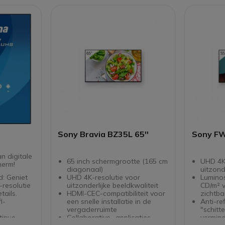
anagement
gnage en
sch
 een
van 5000:
rekers,
illende
ruimte 16
sies, VESA
een
Sony Bravia BZ35L 65''
Sony F
n digitale
65 inch schermgrootte (165 cm
UHD 4K-
herm!
diagonaal)
uitzond
: Geniet
UHD 4K-resolutie voor
Luminos
-resolutie
uitzonderlijke beeldkwaliteit
CD/m² 
tails.
HDMI-CEC-compatibiliteit voor
zichtba
i-
een snelle installatie in de
Anti-re
vergaderruimte
"schitt
tinue
Collaborative -applicaties
vermind