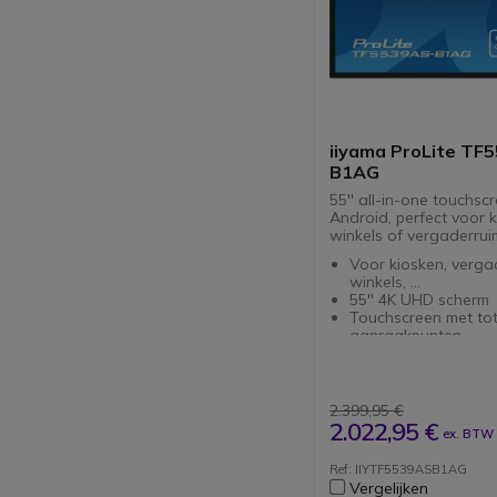
iiyama ProLite TF
B1AG
55'' all-in-one touchsc
Android, perfect voor k
winkels of vergaderrui
Voor kiosken, verga
winkels, ...
55'' 4K UHD scherm
Touchscreen met tot
aanraakpunten
Ingebouwd Android
systeem
IP65 (voorkant): wat
stofbestendig
2.399,95 €
Geschikt voor etala
2.022,95 €
ex. BTW
door-glas touch
FailOver-functie: con
Ref: IIYTF5539ASB1AG
actief
Vergelijken
Open Frame design: