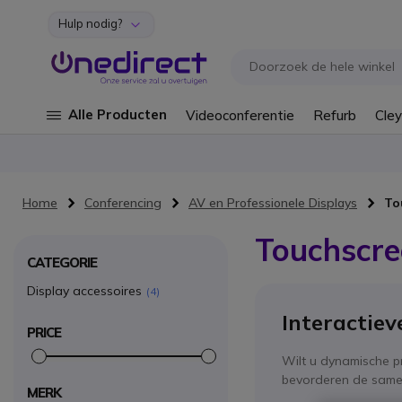
Hulp nodig?
Ga naar de inhoud
Alle Producten
Videoconferentie
Refurb
Cley
Home
Conferencing
AV en Professionele Displays
To
Touchscre
CATEGORIE
Display accessoires
4
Interactiev
PRICE
Wilt u dynamische pr
bevorderen de samen
MERK