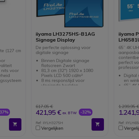
iiyama LH3275HS-B1AG
iiyama P
Signage Display
LH6581
De perfecte oplossing voor
65” 4K UH
te (127 cm
digitale signage
aanpasbar
contentbe
oor
Binnen Digitale signage
perfect voo
liteit
flatscreen Zwart
profession
 nits voor
81,3 cm (32") 1920 x 1080
rheid
Pixels LCD 500 cd/m²
Digital
ngssysteem
8 ms responstijd voor
en wink
vloeiende beelden
65” 4K
Ethernet LAN en Wi-Fi
Anti-re
mecast en
connectiviteit
helderh
Ingebouwde luidsprekers met
Magnet
egang tot
20 W vermogen
frame:
617,05 €
1.299,95 
 beperken
Ondersteunt 24/7 werking
Android
421,95 €
1.241,
-37%
-32%
ex. BTW
iteit voor
VESA-montage voor
24/7 c
tart-up in
eenvoudige installatie
Volledi
Ref: IIYLH3275H
Ref: IIYLH
USB-C,
Vergelijken
Vergeli
voor het
FailOve
time
ononde