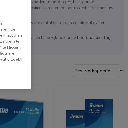
e gebruiksmogelijkheden te ontdekken, bekijk onze
 presentaties te maximaliseren en de betrokkenheid binnen uw
echnologie om uw presentaties tot een collaboratieve en
re
eren, de
de inhoud en
 een algemeen overzicht, bekijk ook onze
hoofdhandleiding
ze diensten
 te klikken
figureren.
wat u zoekt!