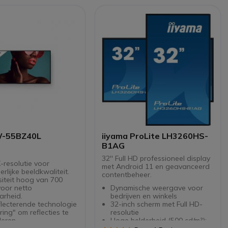
voor audio.
Modern design: Het stijlvolle
zwarte ontwerp past perfect
in elke binnenomgeving.
W-55BZ40L
iiyama ProLite LH3260HS-
B1AG
32'' Full HD professioneel display
resolutie voor
met Android 11 en geavanceerd
erlijke beeldkwaliteit.
contentbeheer.
iteit hoog van 700
voor netto
Dynamische weergave voor
arheid.
bedrijven en winkels
flecterende technologie
32-inch scherm met Full HD-
ering" om reflecties te
resolutie
eren.
Hoge helderheid (500 cd/m²):