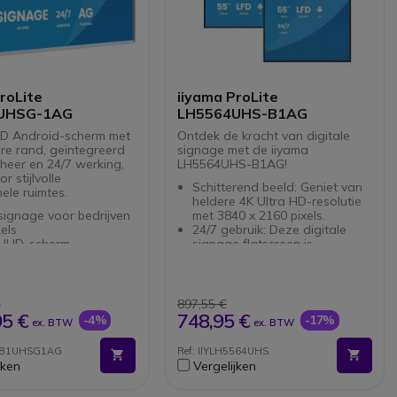
roLite
iiyama ProLite
UHSG-1AG
LH5564UHS-B1AG
D Android-scherm met
Ontdek de kracht van digitale
e rand, geïntegreerd
signage met de iiyama
heer en 24/7 werking,
LH5564UHS-B1AG!
r stijlvolle
Schitterend beeld: Geniet van
ele ruimtes.
heldere 4K Ultra HD-resolutie
 signage voor bedrijven
met 3840 x 2160 pixels.
els
24/7 gebruik: Deze digitale
 UHD-scherm
signage flatscreen is
flectie behandeling en
ontworpen voor continue
eid van 500 cd/m²
inzet, ideaal voor commerciële
isch verwijderbaar
omgevingen.
 maatwerk afwerking
Flexibele connectiviteit:
€
897,55 €
 14 interface met apps
Voorzie je displays van
95 €
748,95 €
-4%
-17%
ex. BTW
ex. BTW
ontinue weergave
content via Wifi of Ethernet
ge connectiviteit: HDMI,
LAN-verbindingen.
6581UHSG1AG
Ref: IIYLH5564UHS
 WiFi, RS232, LAN
Ingebouwde luidsprekers: Met
jken
Vergelijken
r-functie:
20W vermogen hoef je geen
rbroken weergave
extra speakers aan te sluiten