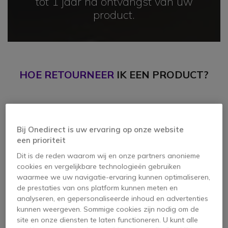
tot 1 jaar na ontvangst van uw
product.
HOE RETOURNEER
IK EEN PRODUCT?
1
Bij Onedirect is uw ervaring op onze website
een prioriteit
Dit is de reden waarom wij en onze partners anonieme
cookies en vergelijkbare technologieën gebruiken
waarmee we uw navigatie-ervaring kunnen optimaliseren,
de prestaties van ons platform kunnen meten en
analyseren, en gepersonaliseerde inhoud en advertenties
kunnen weergeven. Sommige cookies zijn nodig om de
site en onze diensten te laten functioneren. U kunt alle