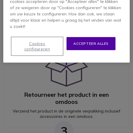
Vraag een
retournummer aan
cookies accepteren door op "Accepteer alles" te klikken
of ze weigeren door op "Cookies configureren" te klikken
Vul het retourformulier op deze pagina in en klik op
om uw keuze te configureren. Hoe dan ook, we staan
´Verzend´.
altijd voor klaar en helpen u graag bij het vinden van wat
2
u zoekt!
Cookies
ACCEPTEER ALLES
configureren
Retourneer het product in een
omdoos
Verzend het product in de originele verpakking inclusief
accessoires in een omdoos.
3