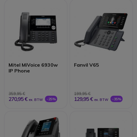
Mitel MiVoice 6930w
Fanvil V65
IP Phone
359,95 €
199,95 €
270,95 €
129,95 €
-25%
-35%
ex. BTW
ex. BTW