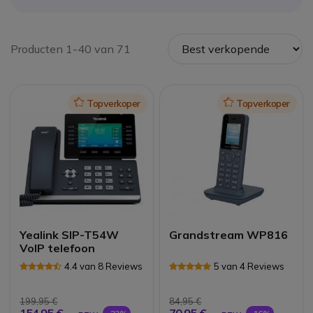
Producten 1-40 van 71
Icon
Topverkoper
Icon
Topverkoper
Yealink SIP-T54W
Grandstream WP816
VoIP telefoon
4.4 van 8 Reviews
5 van 4 Reviews
199,95 €
84,95 €