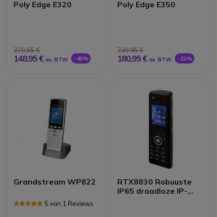
Poly Edge E320
Poly Edge E350
270,55 €
230,95 €
148,95 €
180,95 €
-45%
-22%
ex. BTW
ex. BTW
Grandstream WP822
RTX8830 Robuuste
IP65 draadloze IP-
handset
5 van 1 Reviews