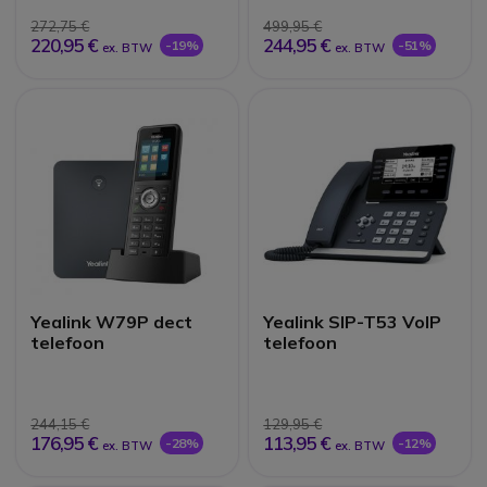
272,75 €
499,95 €
220,95 €
244,95 €
-19%
-51%
ex. BTW
ex. BTW
Yealink W79P dect
Yealink SIP-T53 VoIP
telefoon
telefoon
244,15 €
129,95 €
176,95 €
113,95 €
-28%
-12%
ex. BTW
ex. BTW