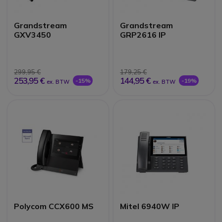
Grandstream
Grandstream
GXV3450
GRP2616 IP
299,95 €
179,25 €
253,95 €
144,95 €
-15%
-19%
ex. BTW
ex. BTW
Polycom CCX600 MS
Mitel 6940W IP