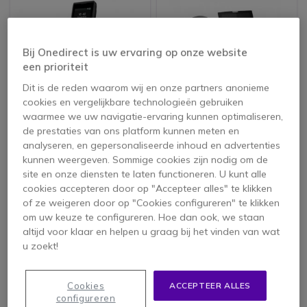
Bij Onedirect is uw ervaring op onze website
een prioriteit
Dit is de reden waarom wij en onze partners anonieme
cookies en vergelijkbare technologieën gebruiken
waarmee we uw navigatie-ervaring kunnen optimaliseren,
Fanvil W611W
Snom D385
de prestaties van ons platform kunnen meten en
analyseren, en gepersonaliseerde inhoud en advertenties
5 van 1 Reviews
kunnen weergeven. Sommige cookies zijn nodig om de
site en onze diensten te laten functioneren. U kunt alle
268,95 €
169,95 €
cookies accepteren door op "Accepteer alles" te klikken
189,95 €
134,95 €
-29%
-21%
ex. BTW
ex. BTW
of ze weigeren door op "Cookies configureren" te klikken
om uw keuze te configureren. Hoe dan ook, we staan
altijd voor klaar en helpen u graag bij het vinden van wat
u zoekt!
Cookies
ACCEPTEER ALLES
configureren