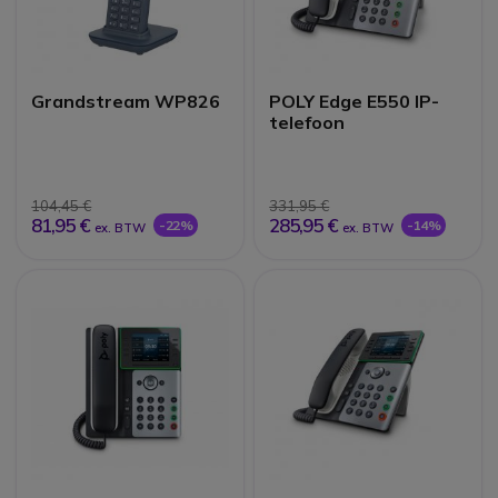
Grandstream WP826
POLY Edge E550 IP-
telefoon
104,45 €
331,95 €
81,95 €
285,95 €
-22%
-14%
ex. BTW
ex. BTW