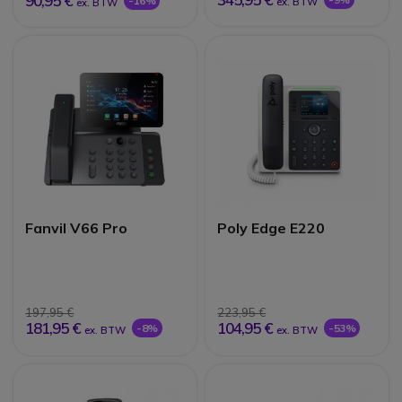
90,95 €
-16%
ex. BTW
ex. BTW
Fanvil V66 Pro
Poly Edge E220
197,95 €
223,95 €
181,95 €
104,95 €
-8%
-53%
ex. BTW
ex. BTW