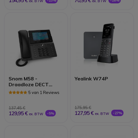
154,95 €
70,95 €
-23%
-16%
ex. BTW
ex. BTW
Snom M58 -
Yealink W74P
Draadloze DECT
telefoon
5 van 1 Reviews
175,95 €
137,45 €
127,95 €
129,95 €
-27%
-5%
ex. BTW
ex. BTW