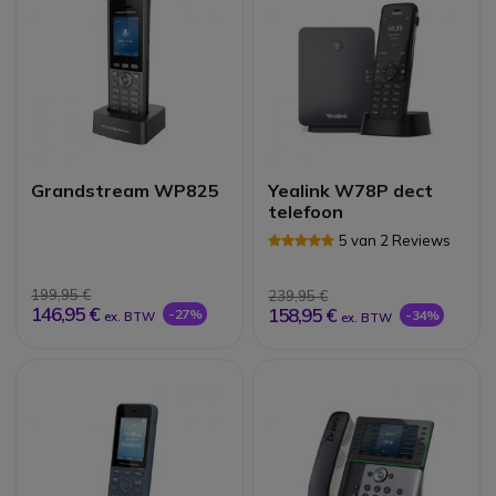
Grandstream WP825
Yealink W78P dect
telefoon
5 van 2 Reviews
199,95 €
239,95 €
146,95 €
158,95 €
-27%
-34%
ex. BTW
ex. BTW