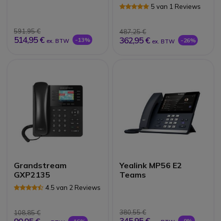
5 van 1 Reviews
591,95 €
487,25 €
514,95 €
362,95 €
-13%
-26%
ex. BTW
ex. BTW
Grandstream
Yealink MP56 E2
GXP2135
Teams
4.5 van 2 Reviews
380,55 €
108,85 €
345,95 €
-9%