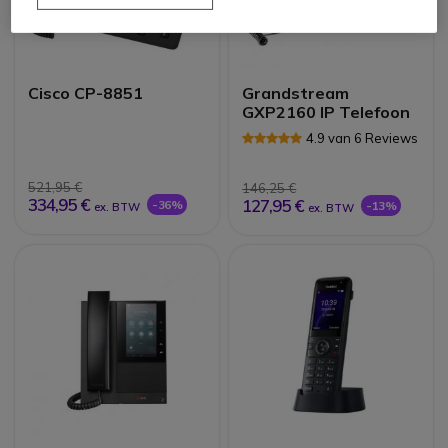
Cisco CP-8851
Grandstream
GXP2160 IP Telefoon
4.9 van 6 Reviews
521,95 €
146,25 €
334,95 €
127,95 €
-36%
-13%
ex. BTW
ex. BTW