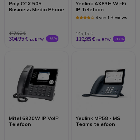
Poly CCX 505
Yealink AX83H Wi-Fi
Business Media Phone
IP Telefoon
4 van 1 Reviews
477,95 €
145,15 €
304,95 €
119,95 €
-36%
-17%
ex. BTW
ex. BTW
Mitel 6920W IP VoIP
Yealink MP58 - MS
Telefoon
Teams telefoon