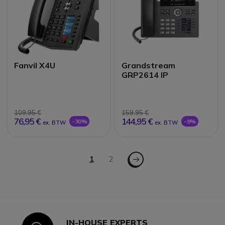
Fanvil X4U
Grandstream
GRP2614 IP
109,95 €
159,95 €
76,95 €
144,95 €
-30%
-9%
ex. BTW
ex. BTW
Pagina
Pagina - Volgende
U lees momenteel pagina
1
Pagina
2
IN-HOUSE EXPERTS