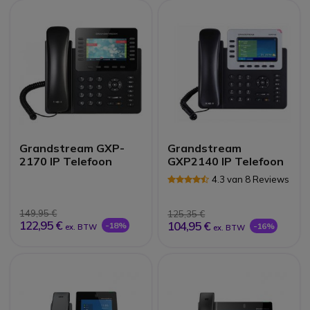
Grandstream GXP-
Grandstream
2170 IP Telefoon
GXP2140 IP Telefoon
4.3 van 8 Reviews
149,95 €
125,35 €
122,95 €
104,95 €
-18%
-16%
ex. BTW
ex. BTW