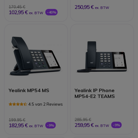
250,95 €
170,45 €
ex. BTW
102,95 €
-40%
ex. BTW
Yealink MP54 MS
Yealink IP Phone
MP54-E2 TEAMS
4.5 van 2 Reviews
285,95 €
199,95 €
259,95 €
182,95 €
-9%
-9%
ex. BTW
ex. BTW