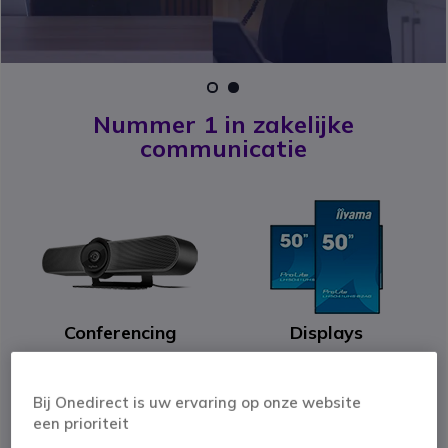
1
2
Nummer 1 in zakelijke
communicatie
Conferencing
Displays
Bij Onedirect is uw ervaring op onze website
een prioriteit