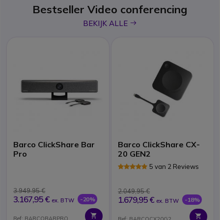
Bestseller Video conferencing
icon
BEKIJK ALLE
Barco ClickShare Bar
Barco ClickShare CX-
Pro
20 GEN2
5 van 2 Reviews
3.949,95 €
2.049,95 €
3.167,95 €
1.679,95 €
-20%
-18%
ex. BTW
ex. BTW
Ref: BARCOBARPRO
Ref: BARCOCX20G2