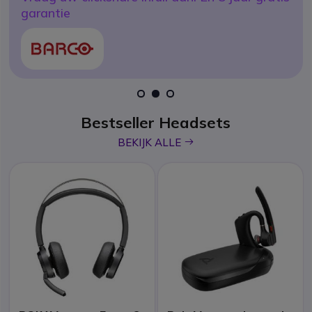
Yealink MeetingBar A40-031
garantie
icon
ONTDEK
1
2
3
Bestseller Headsets
icon
BEKIJK ALLE