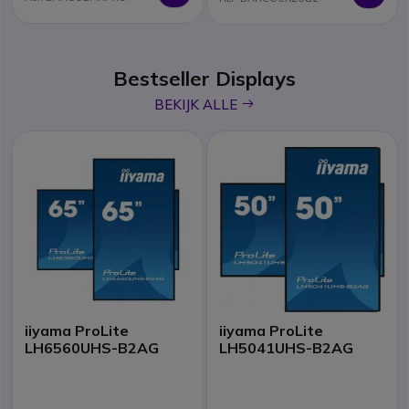
Bestseller Displays
icon
BEKIJK ALLE
iiyama ProLite
iiyama ProLite
LH6560UHS-B2AG
LH5041UHS-B2AG