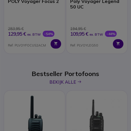
POLY Voyager Focus 2
Poly Voyager Legend
50 UC
283,95 €
194,95 €
129,95 €
109,95 €
-54%
-44%
ex. BTW
ex. BTW
Ref: PLVOYFOCUS2ACM
Ref: PLVOYLEG50
Bestseller Portofoons
icon
BEKIJK ALLE