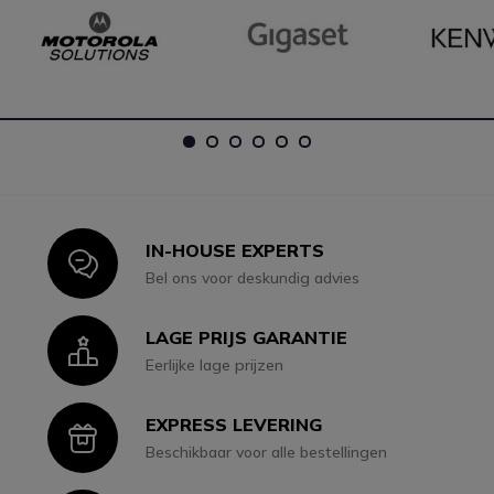
Dots
1
2
3
4
5
6
IN-HOUSE EXPERTS
Icon
Bel ons voor deskundig advies
LAGE PRIJS GARANTIE
Icon
Eerlijke lage prijzen
EXPRESS LEVERING
Icon
Beschikbaar voor alle bestellingen