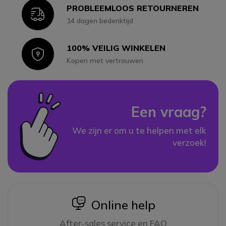
PROBLEEMLOOS RETOURNEREN
Icon
14 dagen bedenktijd
100% VEILIG WINKELEN
Icon
Kopen met vertrouwen
Een vraag?
We zijn er om u te helpen met elk
verzoek!
icon
Online help
After-sales service en FAQ