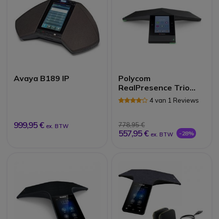
Avaya B189 IP
Polycom
RealPresence Trio
8800 Conferentie
4 van 1 Reviews
Telefoon
999,95 €
778,95 €
ex. BTW
557,95 €
-28%
ex. BTW