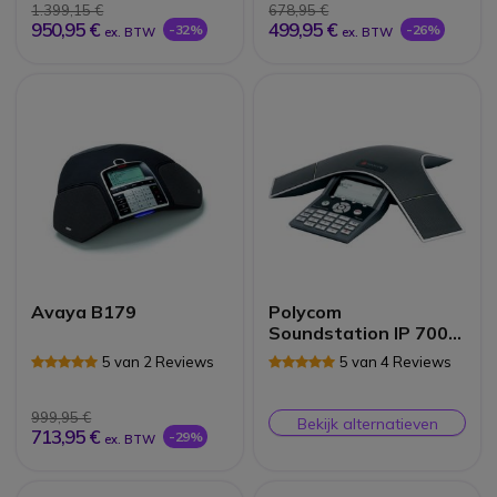
1.399,15 €
678,95 €
950,95 €
499,95 €
-32%
-26%
ex. BTW
ex. BTW
Avaya B179
Polycom
Soundstation IP 7000
PoE Vergadertelefoon
5 van 2 Reviews
5 van 4 Reviews
999,95 €
Bekijk alternatieven
713,95 €
-29%
ex. BTW