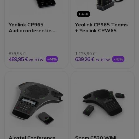
PACK
Yealink CP965
Yealink CP965 Teams
Audioconferentie
+ Yealink CPW65
Teams
879,95 €
1.125,90 €
489,95 €
639,26 €
-44%
-43%
ex. BTW
ex. BTW
Alcatel Conference
Snom C520 WiMi