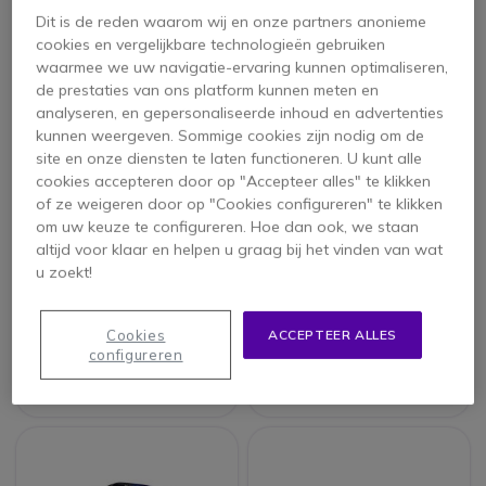
Dit is de reden waarom wij en onze partners anonieme
cookies en vergelijkbare technologieën gebruiken
waarmee we uw navigatie-ervaring kunnen optimaliseren,
de prestaties van ons platform kunnen meten en
analyseren, en gepersonaliseerde inhoud en advertenties
kunnen weergeven. Sommige cookies zijn nodig om de
site en onze diensten te laten functioneren. U kunt alle
cookies accepteren door op "Accepteer alles" te klikken
of ze weigeren door op "Cookies configureren" te klikken
om uw keuze te configureren. Hoe dan ook, we staan
altijd voor klaar en helpen u graag bij het vinden van wat
Poly Trio C60 IP
Polycom
u zoekt!
Teams
Realpresence Trio
8500 - Skype for
Business
Cookies
ACCEPTEER ALLES
configureren
1.098,95 €
899,95 €
493,95 €
599,95 €
-55%
-33%
ex. BTW
ex. BTW