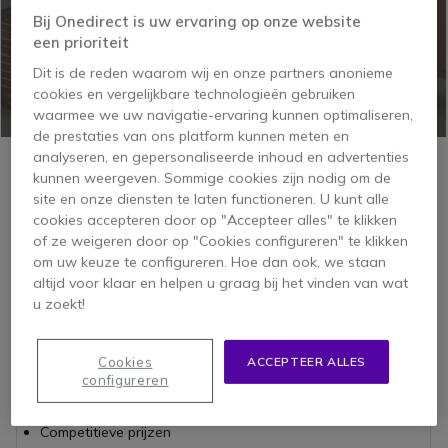
Bij Onedirect is uw ervaring op onze website
een prioriteit
Dit is de reden waarom wij en onze partners anonieme
cookies en vergelijkbare technologieën gebruiken
waarmee we uw navigatie-ervaring kunnen optimaliseren,
de prestaties van ons platform kunnen meten en
Wij begrijpen dat de kosten/kwaliteit verhouding van een
analyseren, en gepersonaliseerde inhoud en advertenties
investering van prioritair belang is voor bedrijven,
kunnen weergeven. Sommige cookies zijn nodig om de
waardoor wij er alles aan doen om er voor te zorgen dat
site en onze diensten te laten functioneren. U kunt alle
wij de meest competitieve prijzen op de markt bieden. Ons
cookies accepteren door op "Accepteer alles" te klikken
team voert
wekelijkse
benchmarkanalyses
uit om onze
of ze weigeren door op "Cookies configureren" te klikken
klanten de meest
concurrerende
prijsstellingen
aan te
om uw keuze te configureren. Hoe dan ook, we staan
kunnen bieden. Er zijn geen verborgen kosten wanneer u
altijd voor klaar en helpen u graag bij het vinden van wat
bij Onedirect bestelt. Alle prijzen vermeld op onze website
u zoekt!
zijn excl. BTW. Wanneer u een bestelling plaatst zult u de
prijs incl. BTW zien in uw winkelwagen.
Cookies
ACCEPTEER ALLES
Onedirect garandeert:
configureren
Competitieve prijzen