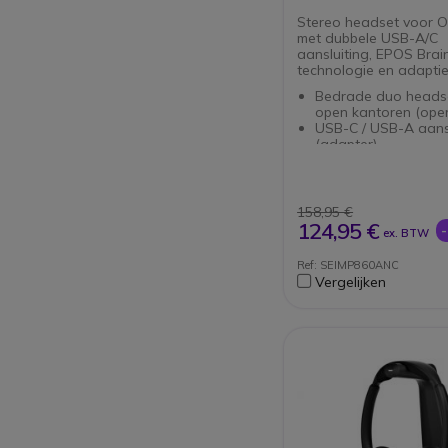
Stereo headset voor O
met dubbele USB-A/C
aansluiting, EPOS Bra
technologie en adapti
Bedrade duo heads
open kantoren (open
USB-C / USB-A aansl
(adapter)
Optimale dagelijkse
concentratie
Ultra breedband-gel
EPOS AI en BrainA
158,95 €
technologieën
124,95 €
ex. BTW
Actieve ruisonderdr
ANC
Ref: SEIMP860ANC
360° Busylight
Vergelijken
Compatibel met alle
op de markt