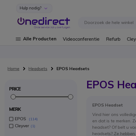
Hulp nodig?
Ga naar de inhoud
Alle Producten
Videoconferentie
Refurb
Cley
Home
Headsets
EPOS Headsets
EPOS Hea
PRICE
EPOS Headset
MERK
Vind hier ons volledi
EPOS
114
en dat is te merken. 
Cleyver
1
headset? Of belt u v
headsets? Ze hebben e