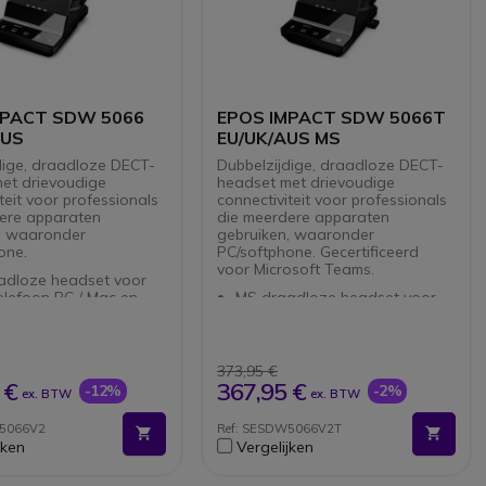
MPACT SDW 5066
EPOS IMPACT SDW 5066T
AUS
EU/UK/AUS MS
dige, draadloze DECT-
Dubbelzijdige, draadloze DECT-
et drievoudige
headset met drievoudige
teit voor professionals
connectiviteit voor professionals
ere apparaten
die meerdere apparaten
, waaronder
gebruiken, waaronder
one.
PC/softphone. Gecertificeerd
voor Microsoft Teams.
adloze headset voor
elefoon PC / Mac en
MS draadloze headset voor
hone
vaste telefoon PC / Mac en
SB- en Bluetooth-
smartphone
ing
RJ- , USB- en Bluetooth-
e ruisonderdrukkende
verbinding
373,95 €
oon
Dubbele ruisonderdrukkende
 €
367,95 €
-12%
-2%
ex. BTW
ex. BTW
Gard ™ akoestische
microfoon
rming
ActiveGard ™ akoestische
W5066V2
Ref: SESDW5066V2T
breedband EPOS-geluid
bescherming
jken
Vergelijken
ght-LED
Ultra breedband EPOS-geluid
maliseerde Teams voor
Busylight-LED