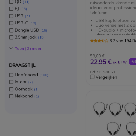
QD
11
ruisonderdrukkende mi
ideaal voor profession
RJ
13
telefonie.
USB
71
USB koptelefoon vo
USB-C
19
Duo versie met 2 oo
Dongle USB
HD-audio + microfo
16
ultra-ruisonderdruk
3,5mm jack
15
Directe plug & play-
3.7 van 194 
Online gespreksbedi
Toon (
2
) meer
Kabellengte: 2m
Compatibel met alle
59,00 €
softphones
22,95 €
-6
ex. BTW
DRAAGSTIJL
Ref: SEPC8USB
Hoofdband
100
Vergelijken
In-ear
2
Oorhaak
1
Nekband
1