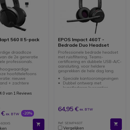
apt 560 II 5-pack
EPOS Impact 460T -
Bedrade Duo Headset
dige draadloze
Professionele bedrade headset
van de 2e generatie
met ruisfiltering, Teams-
le professionals.
certificering en dubbele USB-A/C-
aansluiting, voor heldere
 hoogwaardige
gesprekken de hele dag lang.
oze hoofdtelefoons
ratie: nieuwe
Speciale kantooromgevingen
and + zachtere
Dubbel ontwerp met
s
kunstlederen kussentjes
erd draagcomfort:
Voor pc en USB-C-
4.0 van 1 Reviews
lpen met lage druk
compatibele apparaten
urige weergave: 4-
2 analoge microfoons
oon array
Geavanceerde
64,95 €
€
ex. BTW
tieve
ruisfiltertechnologie
 €
-20%
ex. BTW
grondruisonderdrukking
ActiveGard
ard-technologie:
gehoorbescherming
Ref: SEIMP460T
60IIX5
ische bescherming voor
USB-C / USB-A aansluiting
Vergelijken
jken
ers
(adapter)