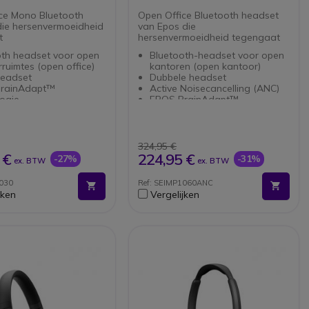
ce Mono Bluetooth
Open Office Bluetooth headset
ie hersenvermoeidheid
van Epos die
t
hersenvermoeidheid tegengaat
oth headset voor open
Bluetooth-headset voor open
ruimtes (open office)
kantoren (open kantoor)
eadset
Dubbele headset
rainAdapt™
Active Noisecancelling (ANC)
logie
EPOS BrainAdapt™
ratie voor de hele dag
technologie
AI™
Concentratie voor de hele dag
 stand-by tijd
EPOS AI™
300 uur stand-by tijd
324,95 €
 €
224,95 €
-27%
-31%
ex. BTW
ex. BTW
1030
Ref: SEIMP1060ANC
jken
Vergelijken