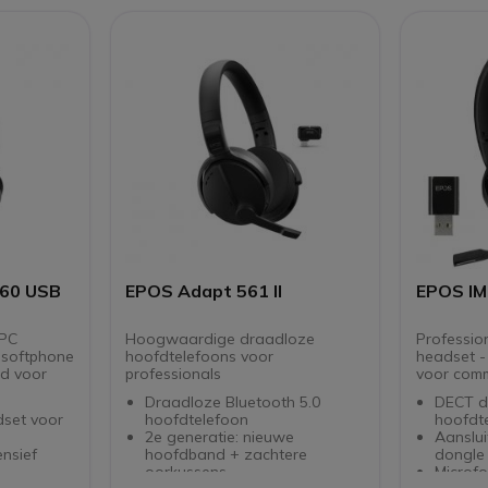
bedrijv
Spreekt
opladen
Confer
headse
Compati
telefoo
op de 
60 USB
EPOS Adapt 561 II
EPOS I
 PC
Hoogwaardige draadloze
Professio
 softphone
hoofdtelefoons voor
headset - 
rd voor
professionals
voor comm
Draadloze Bluetooth 5.0
DECT d
set voor
hoofdtelefoon
hoofdt
2e generatie: nieuwe
Aanslu
nsief
hoofdband + zachtere
dongle
oorkussens
Microf