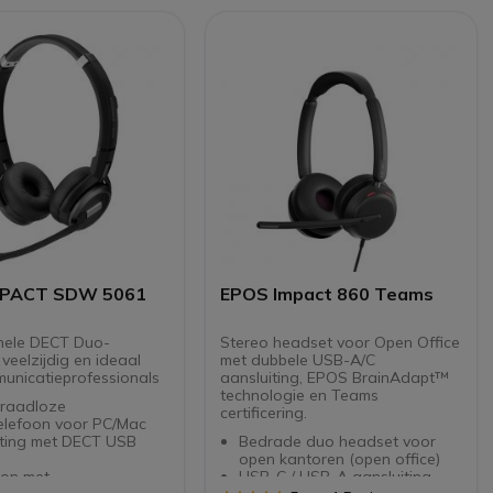
en
Geoptimaliseerd voor
ijd tot 14 uur en snel
Microsoft Teams
 tot 50% in 30 minuten
Spreektijd tot 14 uur en snel
entiemodus tot 4
opladen tot 50% in 30 minuten
ts
Conferentiemodus tot 4
bel met alle vaste
headsets
ns en alle Softphones
Compatibel met alle vaste
markt
telefoons en alle Softphones
op de markt
MPACT SDW 5061
EPOS Impact 860 Teams
nele DECT Duo-
Stereo headset voor Open Office
veelzijdig en ideaal
met dubbele USB-A/C
unicatieprofessionals
aansluiting, EPOS BrainAdapt™
technologie en Teams
raadloze
certificering.
elefoon voor PC/Mac
iting met DECT USB
Bedrade duo headset voor
open kantoren (open office)
oon met
USB-C / USB-A aansluiting