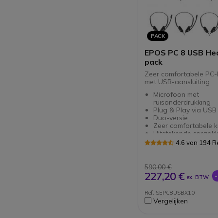
PACK
EPOS PC 8 USB He
pack
Zeer comfortabele PC
met USB-aansluiting
Microfoon met
ruisonderdrukking
Plug & Play via US
Duo-versie
Zeer comfortabele 
Uitstekende spraakk
Verstelbare microf
4.6 van 194 
Perfect voor VoIP-
communicatie
590,00 €
227,20 €
ex. BTW
Ref: SEPC8USBX10
Vergelijken