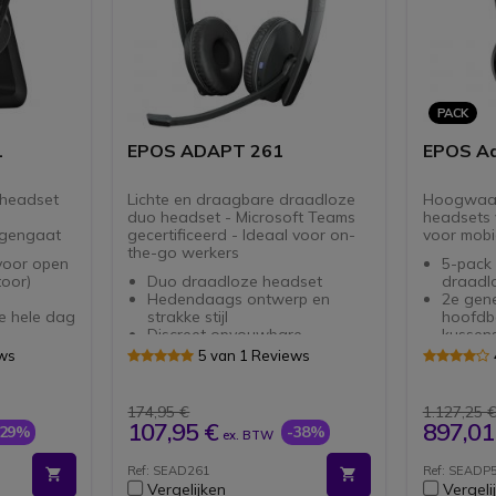
PACK
1
EPOS ADAPT 261
EPOS Ad
 headset
Lichte en draagbare draadloze
Hoogwaar
duo headset - Microsoft Teams
headsets 
egengaat
gecertificeerd - Ideaal voor on-
voor mobie
the-go werkers
voor open
5-pack
oor)
Duo draadloze headset
draadl
Hedendaags ontwerp en
2e gene
e hele dag
strakke stijl
hoofdb
Discreet opvouwbare
kussen
d
microfoonarm
Verbet
ews
5 van 1 Reviews
ion
Connectiviteit: Bluetooth &
oorsche
USB-C dongle
Nauwke
Batterijduur: tot 27 uur
microf
174,95 €
1.127,25 
Microsoft Teams gecertificeerd
ANC: ac
107,95 €
897,01
-29%
-38%
ex. BTW
product
achter
Compatibel met alle
ActiveG
Ref: SEAD261
Ref: SEADP5
softphones op de markt
akoest
Vergelijken
Vergeli
gebruik