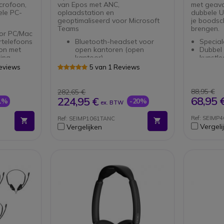
crofoon,
van Epos met ANC,
met geava
ele PC-
oplaadstation en
dubbele U
geoptimaliseerd voor Microsoft
je boodsch
Teams
brengen.
or PC/Mac
rtelefoons
Bluetooth-headset voor
Specia
on met
open kantoren (open
Dubbel
king
kantoor)
kunstle
verbinding
Dubbele headset
Voor p
Reviews
5 van 1 Reviews
ening
Active Noisecancelling
compat
(ANC)
2 anal
Geschikt voor Microsoft
Geavan
88,95 €
282,65 €
Teams
ruisfil
68,95 
224,95 €
1%
-20%
ex. BTW
EPOS BrainAdapt™
Active
technologie
gehoor
Ref: SEIMP4
Ref: SEIMP1061TANC
Concentratie voor de hele
USB-C 
Vergeli
Vergelijken
dag
(adapte
EPOS AI™
Compati
Inclusief oplaadstation
softph
300 uur stand-by tijd