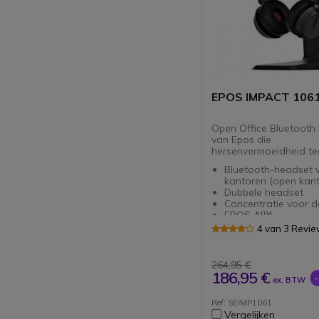
EPOS IMPACT 106
Open Office Bluetooth
van Epos die
hersenvermoeidheid t
Bluetooth-headset 
kantoren (open kant
Dubbele headset
Concentratie voor d
EPOS AI™
300 uur stand-by tij
4 van 3 Revi
Inclusief oplaadstat
264,95 €
186,95 €
ex. BTW
Ref: SEIMP1061
Vergelijken