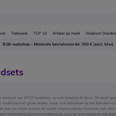
ver
Telewerk
TOP 10
Winkel op merk
Waarom Onedire
B2B-webshop – Minimale bestelwaarde: 300 € (excl. btw)
dsets
ge aanbod van EPOS headsets, nu ook bekend als Epos. Dit merk speci
Ze ondersteunen grote teams, maar ook individuen bij het behalen 
aak aan uw vaste bureau en zoekt u betrouwbare headsets met micro
en ontzettend groot assortiment en zo is er voor iedereen een perf