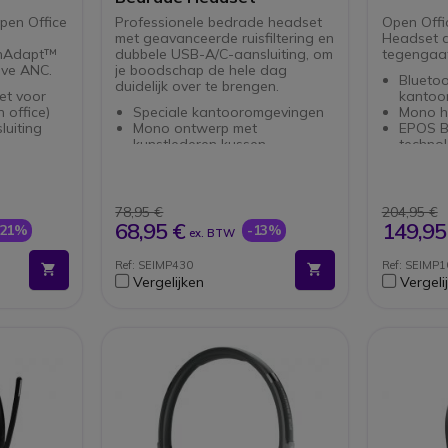
pen Office
Professionele bedrade headset
Open Offi
met geavanceerde ruisfiltering en
Headset d
inAdapt™
dubbele USB-A/C-aansluiting, om
tegengaa
eve ANC.
je boodschap de hele dag
Blueto
duidelijk over te brengen.
et voor
kantoor
 office)
Speciale kantooromgevingen
Mono h
uiting
Mono ontwerp met
EPOS B
kunstlederen kussen
techno
Voor pc en USB-C-
Concent
compatibele apparaten
EPOS 
uid
2 analoge microfoons
300 uur
dapt™
Geavanceerde
78,95 €
204,95 €
ruisfiltertechnologie
68,95 €
149,95
-21%
-13%
ex. BTW
ukking
ActiveGard
gehoorbescherming
Ref: SEIMP430
Ref: SEIMP
USB-C / USB-A aansluiting
Vergelijken
Vergeli
 headsets
(adapter)
Compatibel met alle
softphones