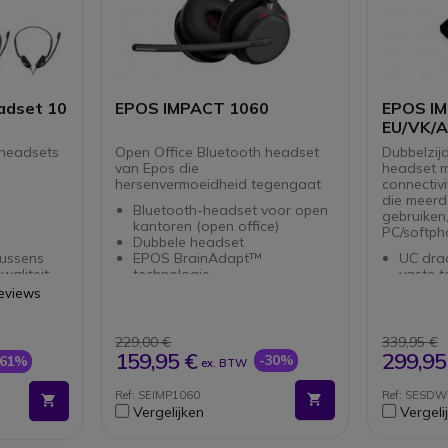
adset 10
EPOS IMPACT 1060
EPOS I
EU/VK/
-headsets
Open Office Bluetooth headset
Dubbelzij
van Epos die
headset m
hersenvermoeidheid tegengaat
connectivi
die meerd
Bluetooth-headset voor open
gebruiken
B
kantoren (open office)
PC/softph
Dubbele headset
kussens
EPOS BrainAdapt™
UC dra
waliteit
technologie
vaste t
oon
Concentratie voor de hele dag
smartp
Reviews
EPOS AI™
RJ- , U
300 uur stand-by tijd
verbind
Dubbel
229,00 €
339,95 €
microf
159,95 €
299,95
-30%
-61%
ex. BTW
Active
besche
Ref: SEIMP1060
Ref: SESD
Ultra 
Vergelijken
Vergeli
Busyli
Geopti