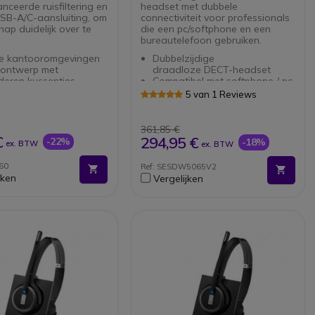
nceerde ruisfiltering en
headset met dubbele
SB-A/C-aansluiting, om
connectiviteit voor professionals
ap duidelijk over te
die een pc/softphone en een
bureautelefoon gebruiken.
le kantooromgevingen
Dubbelzijdige
 ontwerp met
draadloze DECT-headset
deren kussentjes
Compatibel met softphone / pc
c en USB-C-
en bureauphones
5 van 1 Reviews
ibele apparaten
Uitzonderlijke
oge microfoons
audiokwaliteit: Superwideband-
ceerde
audio en stereogeluid
361,85 €
tertechnologie
Ruisonderdrukkingssysteem met
€
294,95 €
-22%
-18%
ex. BTW
ex. BTW
Gard
twee microfoons
bescherming
Snel opladen: 50% batterij in
60
Ref: SESDW5065V2
/ USB-A aansluiting
slechts 30 minuten
jken
Vergelijken
r)
Lange afstand draadloos
bel met alle
bereik: tot 180m
ones
Verbeterde
beveiligingsfuncties