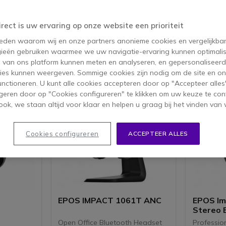
irect is uw ervaring op onze website een prioriteit
 reden waarom wij en onze partners anonieme cookies en vergelijkba
ucten 1-40 van 114
ieën gebruiken waarmee we uw navigatie-ervaring kunnen optimalis
s van ons platform kunnen meten en analyseren, en gepersonaliseer
ies kunnen weergeven. Sommige cookies zijn nodig om de site en on
functioneren. U kunt alle cookies accepteren door op "Accepteer alles"
opverkoper
Icon
Topverkoper
geren door op "Cookies configureren" te klikken om uw keuze te con
ok, we staan altijd voor klaar en helpen u graag bij het vinden van 
Cookies configureren
ACCEPTEER ALLES
EPOS IMPACT 1061T ANC
EPOS Im
Stereo 
Open Office Bluetooth Headset
Professio