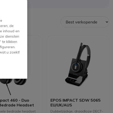
re
eren, de
de inhoud en
ze diensten
 te klikken
figureren.
wat u zoekt!
pact 460 - Duo
EPOS IMPACT SDW 5065
Bedrade Headset
EU/UK/AUS
nele bedrade headset
Dubbelzijdige, draadloze DECT-