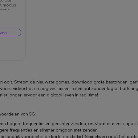
A modus
nctie.
e/router-
at PoE
even
dan ooit. Stream de nieuwste games, download grote bestanden, geniet
wbare videochat en nog veel meer - allemaal zonder lag of buffering
iet langer, ervaar een digitaal leven in real time!
e voordelen van 5G:
een hogere frequentie, en gerichter zenden, ontstaat er meer capaci
gere frequenties en slimmer omgaan met zenden.
 belangrijk voordeel is de korte reactietijd. Simpelweg gaat het prat