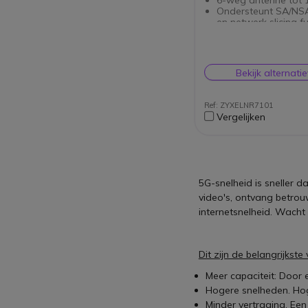
Ondersteunt SA/NS
en netwerk slicing fu
Geïntegreerde bridg
modus
Standaard 802.3af/
Beheer op afstand
Bekijk alternati
Ref: ZYXELNR7101
Vergelijken
5G-snelheid is sneller 
video's, ontvang betrou
internetsnelheid. Wacht n
Dit zijn de belangrijkst
Meer capaciteit: Door 
Hogere snelheden. Ho
Minder vertraging. Een