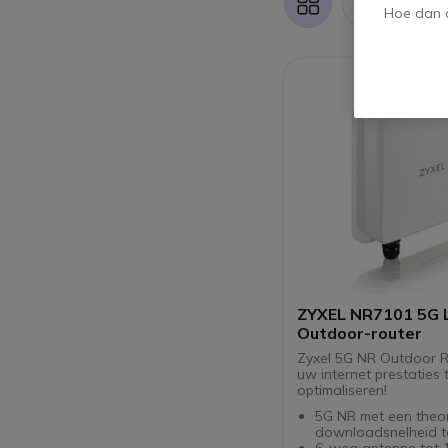
1 pr
Foto-
Lijst
Hoe dan o
tabel
ZYXEL NR7101 5G 
Outdoor-router
Zyxel 5G NR Outdoor R
uw internet prestaties 
optimaliseren!
5G NR met een theor
downloadsnelheid t
6-weg antenne tot 