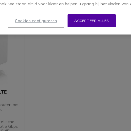
oduct
ok, we staan altijd voor klaar en helpen u graag bij het vinden van 
Cookies configureren
ACCEPTEER ALLES
LTE
outer, om
te
etische
ot 5 Gbps
10 dBi