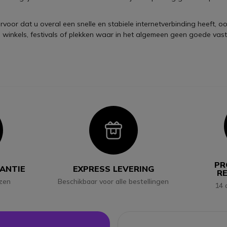
voor dat u overal een snelle en stabiele internetverbinding heeft, oo
jke winkels, festivals of plekken waar in het algemeen geen goede vas
con
Icon
PR
RANTIE
EXPRESS LEVERING
R
jzen
Beschikbaar voor alle bestellingen
14 