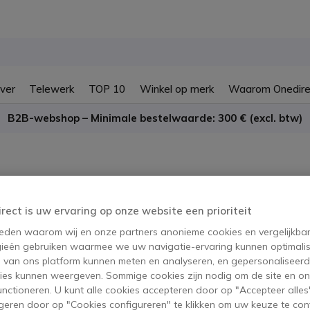
ver
Telewerk
TOP 10
Winkel op merk
Waarom Onedire
B2B-webshop – Minimale bestelwaarde: 300 € (excl. btw)
uter
irect is uw ervaring op onze website een prioriteit
 reden waarom wij en onze partners anonieme cookies en vergelijkba
ter! Welkom in het 5G-tijdperk. Met een sterkere netwerkbetrouwbaarh
ieën gebruiken waarmee we uw navigatie-ervaring kunnen optimalis
euning voor meer verbonden apparaten dan ooit tevoren! Het is nu k
s van ons platform kunnen meten en analyseren, en gepersonaliseer
ies kunnen weergeven. Sommige cookies zijn nodig om de site en on
functioneren. U kunt alle cookies accepteren door op "Accepteer alles"
geren door op "Cookies configureren" te klikken om uw keuze te con