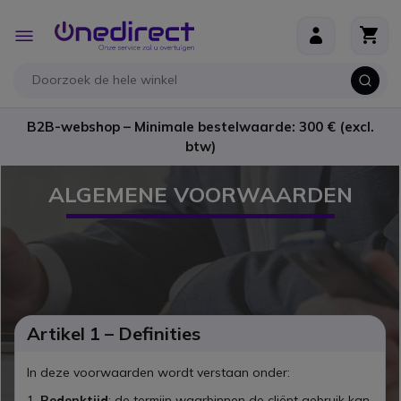
Ga naar de inhoud
Toggle
Nav
B2B-webshop – Minimale bestelwaarde: 300 € (excl.
btw)
ALGEMENE VOORWAARDEN
Artikel 1 – Definities
In deze voorwaarden wordt verstaan onder:
Bedenktijd
: de termijn waarbinnen de cliënt gebruik kan