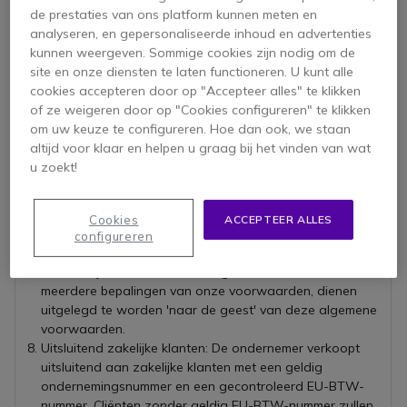
consument zoals gedefinieerd in het Europese
de prestaties van ons platform kunnen meten en
consumentenrecht
. Dit is een cruciale factor bij het
analyseren, en gepersonaliseerde inhoud en advertenties
aangaan van een contract met OD Communications B.V.
kunnen weergeven. Sommige cookies zijn nodig om de
Indien één of meerdere bepalingen in deze algemene
site en onze diensten te laten functioneren. U kunt alle
voorwaarden op enig moment geheel of gedeeltelijk
cookies accepteren door op "Accepteer alles" te klikken
nietig zijn of vernietigd worden, dan blijft de
of ze weigeren door op "Cookies configureren" te klikken
overeenkomst en deze voorwaarden voor het overige in
om uw keuze te configureren. Hoe dan ook, we staan
stand en zal de betreffende bepaling in onderling
altijd voor klaar en helpen u graag bij het vinden van wat
overleg onverwijld vervangen worden door een bepaling
u zoekt!
dat de strekking van het oorspronkelijke zoveel mogelijk
benaderd.
Situaties die niet in deze algemene voorwaarden zijn
Cookies
ACCEPTEER ALLES
geregeld, dienen te worden beoordeeld 'naar de geest'
configureren
van deze algemene voorwaarden.
Onduidelijkheden over de uitleg of inhoud van één of
meerdere bepalingen van onze voorwaarden, dienen
uitgelegd te worden 'naar de geest' van deze algemene
voorwaarden.
Uitsluitend zakelijke klanten: De ondernemer verkoopt
uitsluitend aan zakelijke klanten met een geldig
ondernemingsnummer en een gecontroleerd EU-BTW-
nummer. Cliënten zonder geldig EU-BTW-nummer zullen