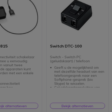
 815
Switch DTC-100
ectiviteit schakelaar
Switch - Switch PC
mee u eenvoudig
(geluidskaart) / telefoon
n vanuit twee
Geeft u de mogelijkheid om
ende apparaten kunt
met dezelfde headset van een
rden met een enkele
telefoongesprek naar een
Softphone-gesprek (biv.
onnectiviteit
Skype) te wisselen.
laar box
Geluidskaartaansluiting van
oordt oproepen van
de PC en de telefoon aan de
telefoon softphone
ene kant en de RJ9-headset
smartphone
aan de andere kant.
isconnect (QD)
Knop om van het ene gesprek
ijk alternatieven
Bekijk alternatieven
d Communications (UC)
naar het andere te gaan.
Mute-knop.