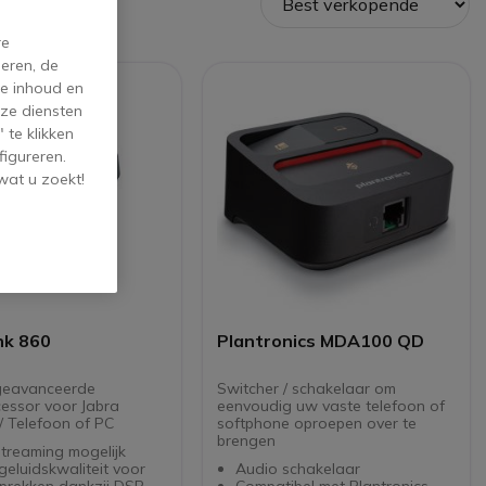
re
eren, de
de inhoud en
ze diensten
 te klikken
figureren.
wat u zoekt!
nk 860
Plantronics MDA100 QD
 geavanceerde
Switcher / schakelaar om
essor voor Jabra
eenvoudig uw vaste telefoon of
/ Telefoon of PC
softphone oproepen over te
brengen
treaming mogelijk
geluidskwaliteit voor
Audio schakelaar
prekken dankzij DSP
Compatibel met Plantronics