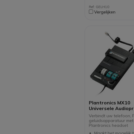
Ref: GELH10
Vergelijken
Plantronics MX10
Universele Audiop
Verbindt uw telefoon, 
geluidsapparatuur me
Plantronics headset
Maakt het mogelijk t