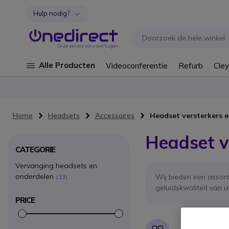
Hulp nodig?
Ga naar de inhoud
Alle Producten
Videoconferentie
Refurb
Cley
Home
Headsets
Accessoires
Headset versterkers e
Headset v
CATEGORIE
Vervanging headsets en
onderdelen
Wij bieden een assor
13
geluidskwaliteit van 
PRICE