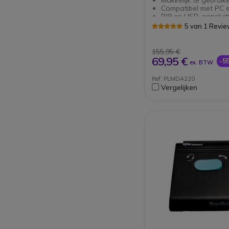
Compatibel met PC 
RJ9 en USB-aansluit
Headset call control
5 van 1 Revi
155,95 €
69,95 €
-5
ex. BTW
Ref: PLMDA220
Vergelijken