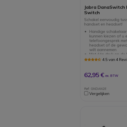
Jabra DanaSwitch
Switch
Schakel eenvoudig tus
handset en headset!
Handige schakelaar
kunnen kiezen of u 
telefoongesprek me
headset of de gew
wilt aannemen
Met één druk op de
schakelen tussen u
4.5 van 4 Rev
en headset
62,95 €
ex. BTW
Ref: GNDAN2E
Vergelijken