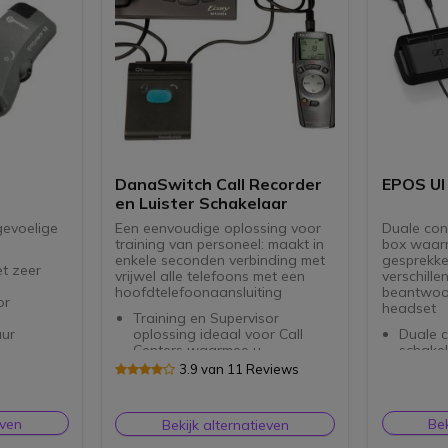
DanaSwitch Call Recorder
EPOS UI
en Luister Schakelaar
gevoelige
Een eenvoudige oplossing voor
Duale conn
training van personeel: maakt in
box waar
enkele seconden verbinding met
gesprekke
et zeer
vrijwel alle telefoons met een
verschill
n
hoofdtelefoonaansluiting
beantwoo
or
headset
Training en Supervisor
uur
oplossing ideaal voor Call
Duale c
Centers waarmee u
schake
atterij
gesprekken kunt opnemen en
Beantw
3.9 van 11 Reviews
jack
mee kunt luisteren op ieder
een bureau
moment
pc of 
Eenvoudig te gebruiken
Quick D
even
Bek
Bekijk alternatieven
Legt verbinding via uw
Unifie
hoofdtelefoonaansluiting