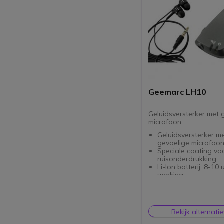
Geemarc LH10
Geluidsversterker met 
microfoon.
Geluidsversterker m
gevoelige microfoo
Speciale coating vo
ruisonderdrukking
Li-Ion batterij: 8-10 
werking
Indicator voor lege b
Geleverd met 3,5mm 
oortjes
Bekijk alternati