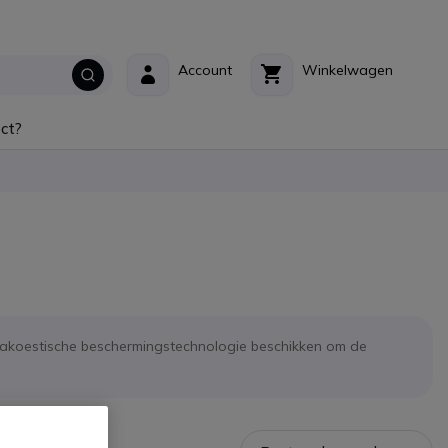
Account
Winkelwagen
ct?
n akoestische beschermingstechnologie beschikken om de