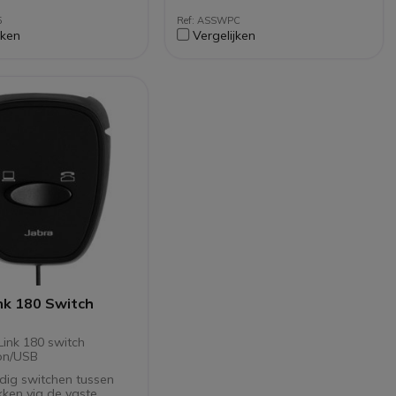
5
Ref: ASSWPC
jken
Vergelijken
nk 180 Switch
Link 180 switch
on/USB
dig switchen tussen
ken via de vaste