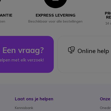
PR
RANTIE
EXPRESS LEVERING
R
jzen
Beschikbaar voor alle bestellingen
14 
Een vraag?
icon
Online help
elpen met elk verzoek!
Laat ons je helpen
Onze
Kennisbank
Onedir