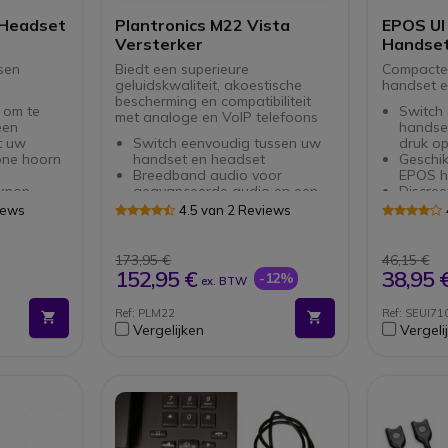
 Headset
Plantronics M22 Vista
EPOS UI
Versterker
Handset
sen
Biedt een superieure
Compacte
geluidskwaliteit, akoestische
handset e
bescherming en compatibiliteit
 om te
Switch
met analoge en VoIP telefoons
een
handse
t uw
Switch eenvoudig tussen uw
druk o
one hoorn
handset en headset
Geschik
Breedband audio voor
EPOS h
 knop
geavanceerde audio en een
Discree
w handset
natuurlijker stemgeluid
Compati
iews
4.5 van 2 Reviews
Akoestische bescherming
softph
tegen plotseling lawaai
telefo
SoundGuard Plus-technologie:
173,95 €
46,15 €
harde geluiden worden
152,95 €
38,95 
-12%
ex. BTW
afgezwakt tot een
comfortabeler niveau
Ref: PLM22
Ref: SEUI71
Volumeregeling microfoon en
Vergelijken
Vergeli
headset
Geavanceerd echobeheer
Werkt op 2 x AA batterijen