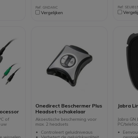
Compatibel met de meeste
Ref: SEUI81
Ref: GNDANC
telefoons op de markt
Vergeli
Vergelijken
Ref. fabrikant: 8800-00-91
Voice Recorder niet
inbegrepen
Onedirect Beschermer Plus
Jabra Li
rocessor
Headset-schakelaar
PC of
Akoestische bescherming voor
Jabra GN 
t uw
max. 2 headsets
PC/telefo
Controleert geluidniveaus
Eenvou
e wisselen
Verbetert de geluidskwaliteit
gesprek