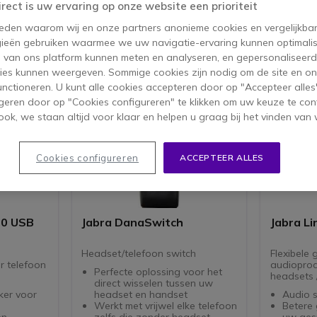
roducten
irect is uw ervaring op onze website een prioriteit
 reden waarom wij en onze partners anonieme cookies en vergelijkba
ieën gebruiken waarmee we uw navigatie-ervaring kunnen optimalis
s van ons platform kunnen meten en analyseren, en gepersonaliseer
ies kunnen weergeven. Sommige cookies zijn nodig om de site en on
functioneren. U kunt alle cookies accepteren door op "Accepteer alles"
geren door op "Cookies configureren" te klikken om uw keuze te con
ok, we staan altijd voor klaar en helpen u graag bij het vinden van 
Cookies configureren
ACCEPTEER ALLES
20 USB
Jabra DanaSwitch
Jabra Li
n
Headset/telefoon switch
Flexibele
r telefoon
audioproc
Perfecte oplossing voor het
headsets 
direct wisselen tussen uw
ker voor
headset en handset
Audio s
Werkt met vrijwel elke telefoon
Betere 
en
zelfs die zonder headset
uw ges