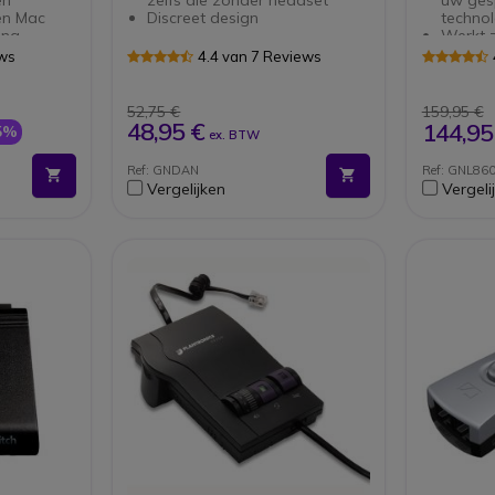
en Mac
Discreet design
techno
ing
Werkt 
e
bureaut
ews
4.4 van 7 Reviews
voor U
Inclusi
functie
52,75 €
159,95 €
Jabra D
48,95 €
144,95
5%
ex. BTW
afstan
Ref: GNDAN
Ref: GNL86
Vergelijken
Vergeli