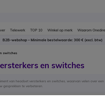
ver
Telewerk
TOP 10
Winkel op merk
Waarom Onedire
B2B-webshop – Minimale bestelwaarde: 300 € (excl. btw)
n switches
ersterkers en switches
timent van headset versterkers en switches, waarvan velen over ee
uw gesprekken te verbeteren.