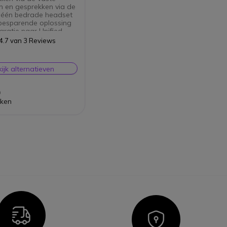
n en gesprekken via de
 één bedrade headset
besparende oplossing
gratie naar Unified
ications
4.7 van 3 Reviews
uiken met alle Jabra
e headsets
dt met uw PC via USB
ijk alternatieven
bel met alle
ngevende softphone
ties
0
jken
Icon
Icon