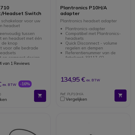
 710
Plantronics P10H/A
/Headset Switch
adapter
 schakelaar voor uw
Plantronics headset adapter
n headset
Plantronics-adapter
 eenvoudig tussen
Compatibel met Plantronics-
t en headset met één
headsets
p de knop
Quick Disconnect - volume
t voor alle bedrade
regelen en dempen
eadsets
Referentienummer van de
t en compact design
fabrikant: 33117-02
bel met vrijwel alle
4 van 1 Reviews
ones en vaste
onsystemen
134,95 €
ex. BTW
€
-16%
ex. BTW
Ref: PLP10H/A
0
Vergelijken
jken