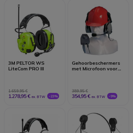
3M PELTOR WS
Gehoorbeschermers
LiteCom PRO III
met Microfoon voor
Entel HT
(Veiligheidshelm)
1.659,95 €
389,95 €
1.278,95 €
354,95 €
-23%
-9%
ex. BTW
ex. BTW