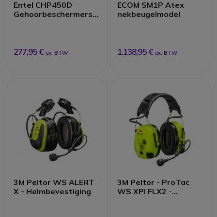
Entel CHP450D
ECOM SM1P Atex
Gehoorbeschermers
nekbeugelmodel
met Microfoon voor
HX Serie
277,95 €
1.138,95 €
ex. BTW
ex. BTW
3M Peltor WS ALERT
3M Peltor - ProTac
X - Helmbevestiging
WS XPI FLX2 -
Hoofdband