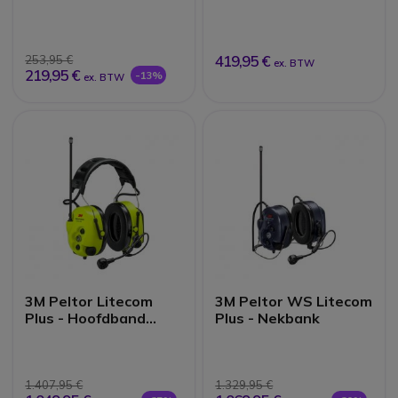
Nekband
voor Entel HT ATEX
(Veiligheidshelm)
419,95 €
253,95 €
ex. BTW
219,95 €
-13%
ex. BTW
3M Peltor Litecom
3M Peltor WS Litecom
Plus - Hoofdband
Plus - Nekbank
versie
1.407,95 €
1.329,95 €