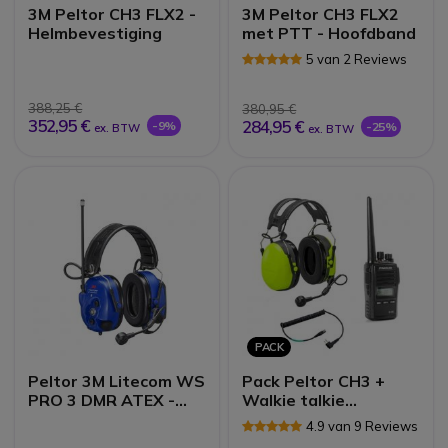
3M Peltor CH3 FLX2 -
3M Peltor CH3 FLX2
Helmbevestiging
met PTT - Hoofdband
5 van 2 Reviews
388,25 €
380,95 €
352,95 €
284,95 €
-9%
-25%
ex. BTW
ex. BTW
PACK
Peltor 3M Litecom WS
Pack Peltor CH3 +
PRO 3 DMR ATEX -
Walkie talkie
Headset
Dynascan R58
4.9 van 9 Reviews