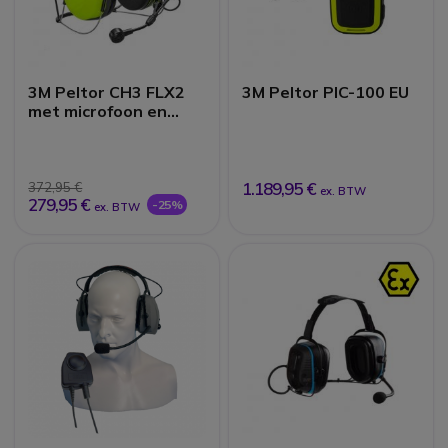
3M Peltor CH3 FLX2
3M Peltor PIC-100 EU
met microfoon en
PTT - Nekband
1.189,95 €
372,95 €
ex. BTW
279,95 €
-25%
ex. BTW