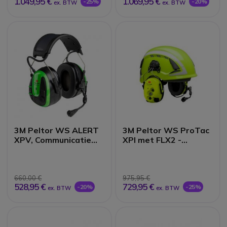
1.049,95 €
1.069,95 €
-25%
-20%
ex. BTW
ex. BTW
3M Peltor WS ALERT
3M Peltor WS ProTac
XPV, Communicatie
XPI met FLX2 -
Gehoorkap Groen
Helmbevestiging
660,00 €
975,95 €
528,95 €
729,95 €
-20%
-25%
ex. BTW
ex. BTW