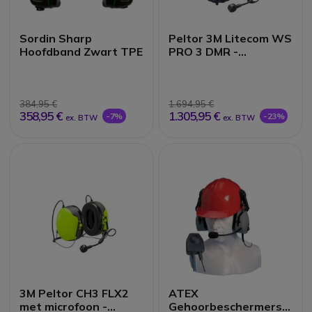
Sordin Sharp
Peltor 3M Litecom WS
Hoofdband Zwart TPE
PRO 3 DMR -
Hoofdband
384,95 €
1.694,95 €
358,95 €
1.305,95 €
-7%
-23%
ex. BTW
ex. BTW
3M Peltor CH3 FLX2
ATEX
met microfoon -
Gehoorbeschermers