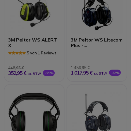
3M Peltor WS ALERT
3M Peltor WS Litecom
X
Plus -
Helmbevestiging
5 van 1 Reviews
1.486,95 €
448,95 €
1.017,95 €
352,95 €
-32%
-21%
ex. BTW
ex. BTW