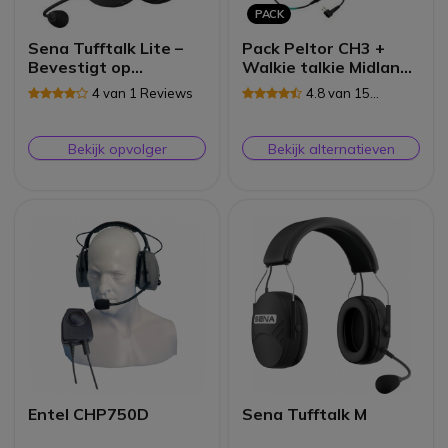
PACK
Sena Tufftalk Lite –
Pack Peltor CH3 +
Bevestigt op
Walkie talkie Midland
hoofdtelefoon
G18 Pro
4 van 1 Reviews
4.8 van 15
Reviews
Bekijk opvolger
Bekijk alternatieven
Entel CHP750D
Sena Tufftalk M