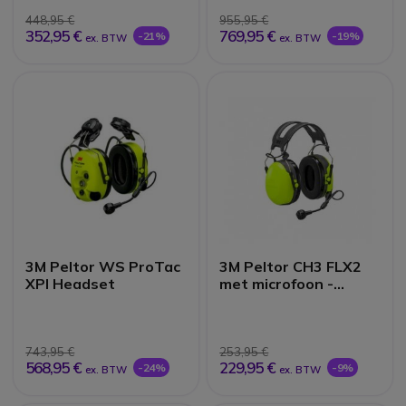
448,95 €
955,95 €
352,95 €
769,95 €
-21%
-19%
ex. BTW
ex. BTW
3M Peltor WS ProTac
3M Peltor CH3 FLX2
XPI Headset
met microfoon -
Hoofdband
743,95 €
253,95 €
568,95 €
229,95 €
-24%
-9%
ex. BTW
ex. BTW