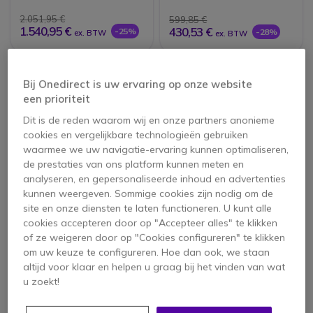
2.051,95 €
599,85 €
1.540,95 €
430,53 €
-25%
-28%
ex. BTW
ex. BTW
Bij Onedirect is uw ervaring op onze website
een prioriteit
Dit is de reden waarom wij en onze partners anonieme
cookies en vergelijkbare technologieën gebruiken
waarmee we uw navigatie-ervaring kunnen optimaliseren,
de prestaties van ons platform kunnen meten en
analyseren, en gepersonaliseerde inhoud en advertenties
kunnen weergeven. Sommige cookies zijn nodig om de
site en onze diensten te laten functioneren. U kunt alle
3M Peltor CH3 FLX2
Gehoorbeschermers
met microfoon en
voor Entel HT ATEX
cookies accepteren door op "Accepteer alles" te klikken
PTT -
Serie
of ze weigeren door op "Cookies configureren" te klikken
Helmbevestiging
om uw keuze te configureren. Hoe dan ook, we staan
altijd voor klaar en helpen u graag bij het vinden van wat
372,95 €
404,95 €
u zoekt!
279,95 €
366,95 €
-25%
-9%
ex. BTW
ex. BTW