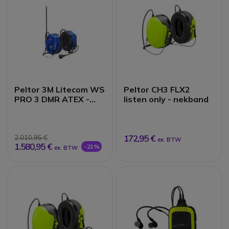
Peltor 3M Litecom WS
Peltor CH3 FLX2
PRO 3 DMR ATEX -
listen only - nekband
Nekband
172,95 €
2.010,95 €
ex. BTW
1.580,95 €
-21%
ex. BTW