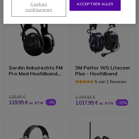
Cookies
ACCEPTEER ALLES
configureren
Sordin links/rechts FM
3M Peltor WS Litecom
Pro Med Hoofdband
Plus - Hoofdband
Zwart PVC
5 van 1 Reviews
128,95 €
1.399,95 €
119,95 €
1.017,95 €
-7%
-27%
ex. BTW
ex. BTW