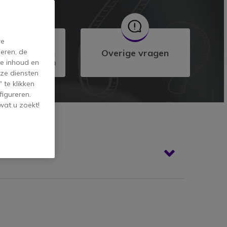
re
telde vragen
Overige vragen
eren, de
ze producten
de inhoud en
ze diensten
 te klikken
figureren.
wat u zoekt!