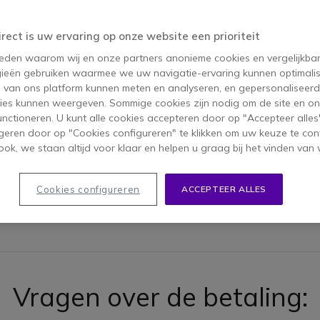
irect is uw ervaring op onze website een prioriteit
 reden waarom wij en onze partners anonieme cookies en vergelijkba
 levering:
Informatie over onze
Veelges
ieën gebruiken waarmee we uw navigatie-ervaring kunnen optimalis
producten
over on
s van ons platform kunnen meten en analyseren, en gepersonaliseer
ies kunnen weergeven. Sommige cookies zijn nodig om de site en on
functioneren. U kunt alle cookies accepteren door op "Accepteer alles"
geren door op "Cookies configureren" te klikken om uw keuze te con
ok, we staan altijd voor klaar en helpen u graag bij het vinden van 
Cookies configureren
ACCEPTEER ALLES
tsen?
Vragen over de betaling: