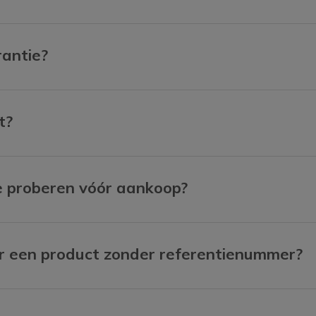
rantie?
t?
 te proberen vóór aankoop?
or een product zonder referentienummer?