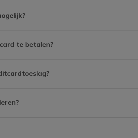
ogelijk?
tcard te betalen?
editcardtoeslag?
leren?