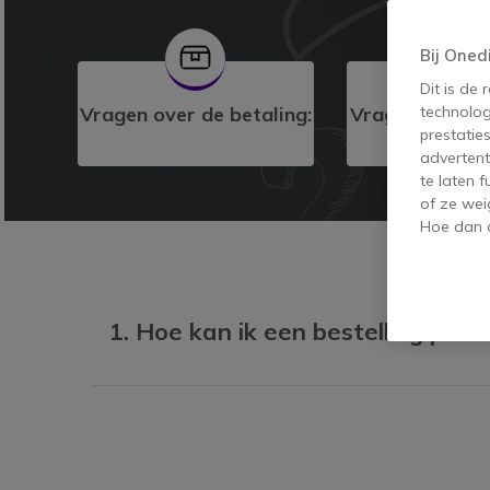
Bij Oned
Dit is de
Vragen over de betaling:
Vragen over de
technolog
prestatie
advertent
te laten 
of ze wei
Hoe dan o
1. Hoe kan ik een bestelling plaa