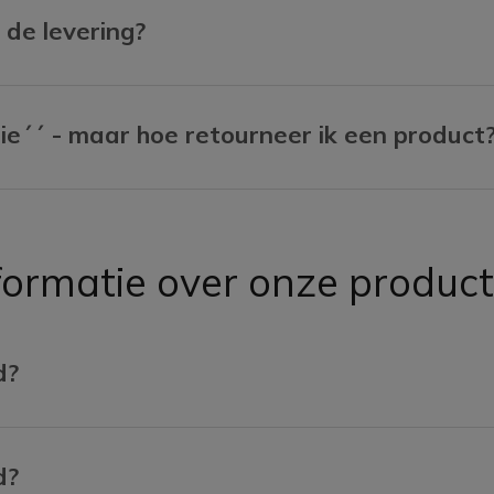
 de levering?
tie´´ - maar hoe retourneer ik een product
formatie over onze produc
d?
d?