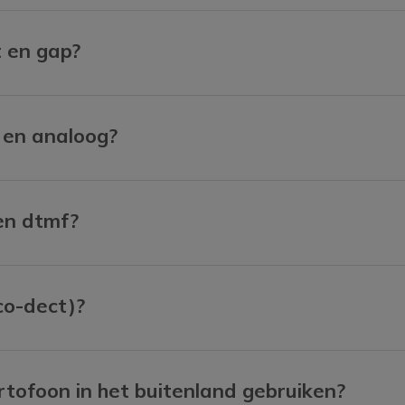
t en gap?
p en analoog?
 en dtmf?
co-dect)?
ortofoon in het buitenland gebruiken?