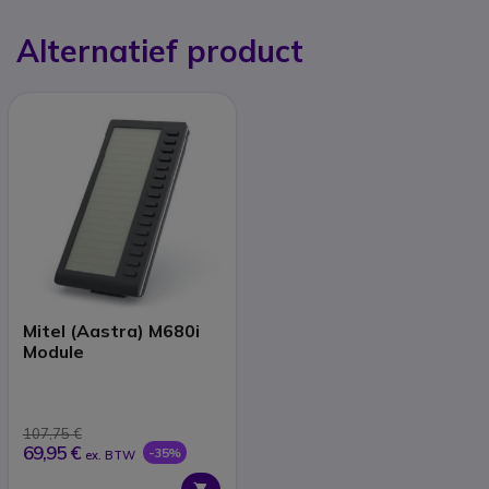
Alternatief product
Mitel (Aastra) M680i
Module
107,75 €
69,95 €
-35%
ex. BTW