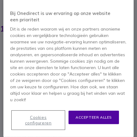
5 van 1 Reviews
Bij Onedirect is uw ervaring op onze website
BESPAAR 94,00 €
een prioriteit
258,45 €
164,95 €
Dit is de reden waarom wij en onze partners anonieme
ex. BTW
-
199,59 €
incl. BTW
cookies en vergelijkbare technologieën gebruiken
Aantal
waarmee we uw navigatie-ervaring kunnen optimaliseren,
IN WINKELWAGEN
de prestaties van ons platform kunnen meten en
analyseren, en gepersonaliseerde inhoud en advertenties
kunnen weergeven. Sommige cookies zijn nodig om de
OFFERTE BINNEN 4 UUR
site en onze diensten te laten functioneren. U kunt alle
cookies accepteren door op "Accepteer alles" te klikken
Niet op voorraad
of ze weigeren door op "Cookies configureren" te klikken
om uw keuze te configureren. Hoe dan ook, we staan
altijd voor klaar en helpen u graag bij het vinden van wat
1 jaar
Fabrieksgarantie
u zoekt!
Cookies
ACCEPTEER ALLES
configureren
Belangrijkste kenmerken