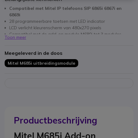
Compatibel met Mitel IP telefoons SIP 6865i 6867i en
6869i
28 programmeerbare toetsen met LED indicator
LCD verlicht kleurenscherm van 480x270 pixels
Compatibel met de add-on module M680i tot 3 modules
Toon meer
uitbreidbaar
Geen apparte voeding nodig
Meegeleverd in de doos
Mitel M685i uitbreidingsmodule
Productbeschrijving
Mitel M685i Add-on