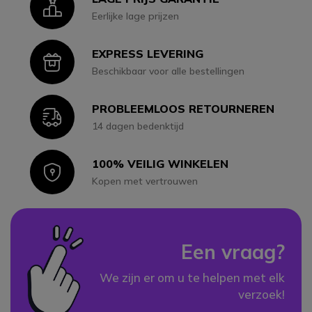
Icon
Eerlijke lage prijzen
EXPRESS LEVERING
Icon
Beschikbaar voor alle bestellingen
PROBLEEMLOOS RETOURNEREN
Icon
14 dagen bedenktijd
100% VEILIG WINKELEN
Icon
Kopen met vertrouwen
Een vraag?
We zijn er om u te helpen met elk
verzoek!