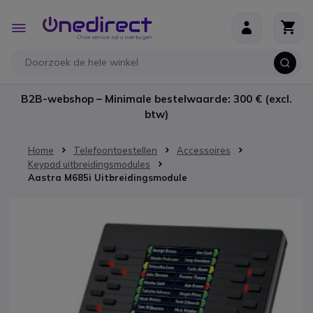
Ga naar de inhoud
Toggle
Nav
B2B-webshop – Minimale bestelwaarde: 300 € (excl.
btw)
Home
Telefoontoestellen
Accessoires
Keypad uitbreidingsmodules
Aastra M685i Uitbreidingsmodule
Ga naar het einde van de afbeeldingen-gallerij