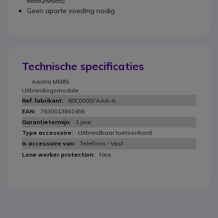
M680/M685)
Geen aparte voeding nodig
Technische specificaties
Aastra M685i
Uitbreidingsmodule
80C00007AAA-A
7630013841456
1 jaar
Uitbreidbaar toetsenbord
Telefoon - Vast
Nee