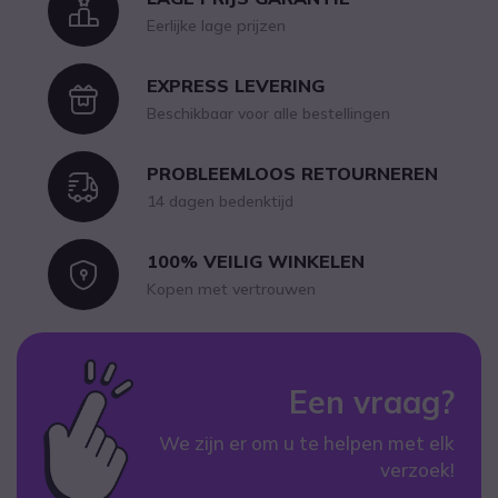
Icon
Eerlijke lage prijzen
EXPRESS LEVERING
Icon
Beschikbaar voor alle bestellingen
PROBLEEMLOOS RETOURNEREN
Icon
14 dagen bedenktijd
100% VEILIG WINKELEN
Icon
Kopen met vertrouwen
Een vraag?
We zijn er om u te helpen met elk
verzoek!