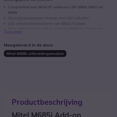
Compatibel met Mitel IP telefoons SIP 6865i 6867i en
6869i
28 programmeerbare toetsen met LED indicator
LCD verlicht kleurenscherm van 480x270 pixels
Compatibel met de add-on module M680i tot 3 modules
Toon meer
uitbreidbaar
Geen apparte voeding nodig
Meegeleverd in de doos
Mitel M685i uitbreidingsmodule
Productbeschrijving
Mitel M685i Add-on