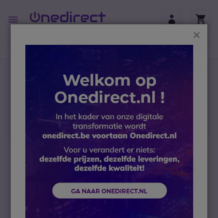
Ga naar de inhoud
Toggle
Nav
Sluit
B2B-webshop – Minimale bestelwaarde: 300 € (excl.
btw)
Home
Telefoontoestellen
Accessoires
Keypad uitbreidingsmodules
Aastra M685i Uitbreidingsmodule
Ga naar het einde van de afbeeldingen-gallerij