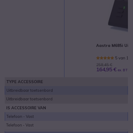
Aastra M685i Uit
5 van 1 
258,45 €
164,95 €
ex. BTW
TYPE ACCESSOIRE
Uitbreidbaar toetsenbord
Uitbreidbaar toetsenbord
IS ACCESSOIRE VAN
Telefoon - Vast
Telefoon - Vast