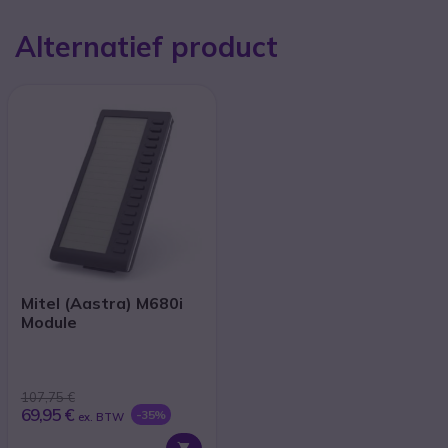
Alternatief product
Mitel (Aastra) M680i
Module
107,75 €
69,95 €
-35%
ex. BTW