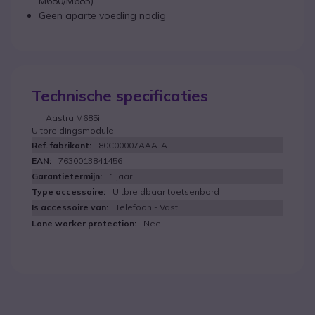
M680/M685)
Geen aparte voeding nodig
Technische specificaties
Aastra M685i
Uitbreidingsmodule
80C00007AAA-A
7630013841456
1 jaar
Uitbreidbaar toetsenbord
Telefoon - Vast
Nee