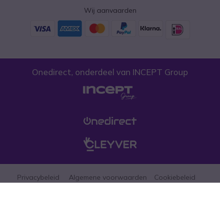
Wij aanvaarden
Onedirect, onderdeel van INCEPT Group
Privacybeleid
Algemene voorwaarden
Cookiebeleid
Let erop dat de prijzen op onze website exclusief btw zijn tenzij anders