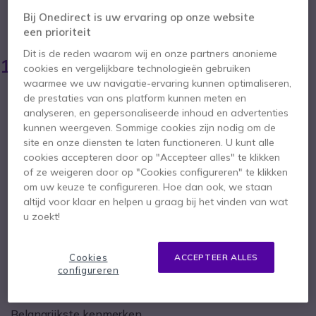
5 van 1 Reviews
Bij Onedirect is uw ervaring op onze website
BESPAAR 94,00 €
een prioriteit
258,45 €
Dit is de reden waarom wij en onze partners anonieme
164,95 €
cookies en vergelijkbare technologieën gebruiken
ex. BTW
-
199,59 €
incl. BTW
waarmee we uw navigatie-ervaring kunnen optimaliseren,
Aantal
de prestaties van ons platform kunnen meten en
IN WINKELWAGEN
analyseren, en gepersonaliseerde inhoud en advertenties
kunnen weergeven. Sommige cookies zijn nodig om de
site en onze diensten te laten functioneren. U kunt alle
OFFERTE BINNEN 4 UUR
cookies accepteren door op "Accepteer alles" te klikken
of ze weigeren door op "Cookies configureren" te klikken
Niet op voorraad
om uw keuze te configureren. Hoe dan ook, we staan
altijd voor klaar en helpen u graag bij het vinden van wat
1 jaar
Fabrieksgarantie
u zoekt!
Cookies
ACCEPTEER ALLES
configureren
Belangrijkste kenmerken