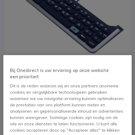
Bij Onedirect is uw ervaring op onze website
een prioriteit
1
Dit is de reden waarom wij en onze partners anonieme
Alcatel ALE-100
Ga naar het begin van de afbeeldingen-gallerij
cookies en vergelijkbare technologieën gebruiken
waarmee we uw navigatie-ervaring kunnen optimaliseren,
Alfabetisch
de prestaties van ons platform kunnen meten en
analyseren, en gepersonaliseerde inhoud en advertenties
QWERTY-
kunnen weergeven. Sommige cookies zijn nodig om de
site en onze diensten te laten functioneren. U kunt alle
toetsenbord
cookies accepteren door op "Accepteer alles" te klikken