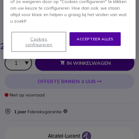
of ze weigeren door op "Cookies configureren" te klikken
om uw keuze te configureren. Hoe dan ook, we staan
SKU ALALE100QW // Referentie fabrikant: 3ML37100DW
QWERTY-toetsenbord voor Alcatel ALE-
altijd voor klaar en helpen u graag bij het vinden van wat
300/400/500-telefoon
u zoekt!
BESPAAR 18,00 €
Cookies
ACCEPTEER ALLES
48,35 €
29,95 €
configureren
ex. BTW
-
36,24 €
incl. BTW
Aantal
IN WINKELWAGEN
OFFERTE BINNEN 4 UUR
Niet op voorraad
1 jaar
Fabrieksgarantie