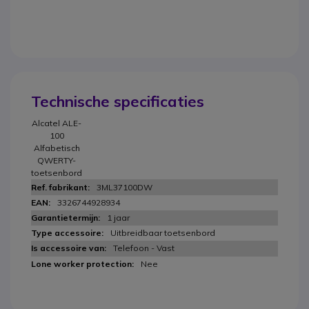
Technische specificaties
Alcatel ALE-
100
Alfabetisch
QWERTY-
toetsenbord
3ML37100DW
3326744928934
1 jaar
Uitbreidbaar toetsenbord
Telefoon - Vast
Nee