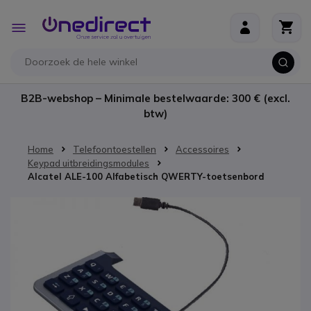
Ga naar de inhoud
Toggle
Nav
B2B-webshop – Minimale bestelwaarde: 300 € (excl.
btw)
Home
Telefoontoestellen
Accessoires
Keypad uitbreidingsmodules
Alcatel ALE-100 Alfabetisch QWERTY-toetsenbord
Ga naar het einde van de afbeeldingen-gallerij