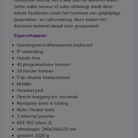
handsfree-functie. Als u veel aan de telefoon werkt
(after-sales service of sales afdeling), biedt deze
enkele faciliteiten zoals het hanteren van gelijktijdige
gesprekken en callscreening, deze maken het
Advance terminal ideaal voor groepswerk.
Eigenschappen:
Geintregreerd alfanumeriek keyboard
IP verbinding
Hands-free
40 programerbare toetsen
10 functie toetsen
5 lijn display (aanpasbaar)
Multilijn
Headset jack
Directe toegang tot: voicemail
Navigatie-toets 4 richting
Mute / Redial toets
2 ethernet poorten
IEEE 802 (class 2)
afmetingen: 240x180x133 mm
gewicht: 1020 g