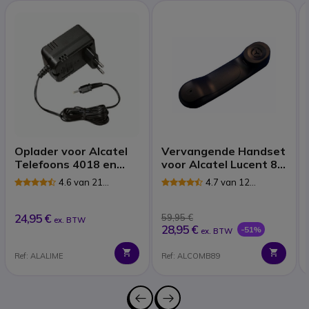
Oplader voor Alcatel
Vervangende Handset
Telefoons 4018 en
voor Alcatel Lucent 8
4028
en 9 Series
4.6 van 21
4.7 van 12
Reviews
Reviews
24,95 €
59,95 €
ex. BTW
28,95 €
-51%
ex. BTW
Ref: ALALIME
Ref: ALCOMB89