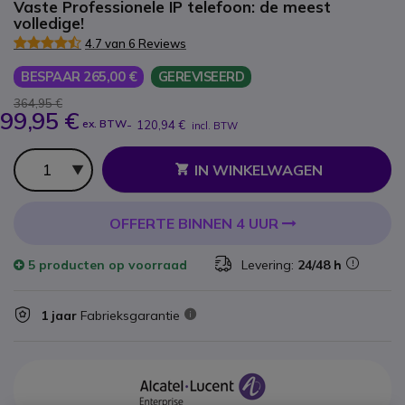
Vaste Professionele IP telefoon: de meest
volledige!
4.7 van 6 Reviews
BESPAAR 265,00 €
GEREVISEERD
364,95 €
99,95 €
ex. BTW
-
120,94 €
incl. BTW
Aantal
IN WINKELWAGEN
OFFERTE BINNEN 4 UUR
5 producten
op voorraad
Levering:
24/48 h
1 jaar
Fabrieksgarantie