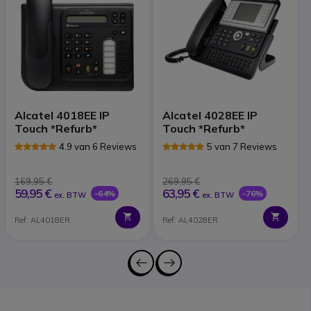
Alcatel 4018EE IP
Alcatel 4028EE IP
Touch *Refurb*
Touch *Refurb*
4.9 van 6 Reviews
5 van 7 Reviews
169,95 €
269,95 €
59,95 €
63,95 €
-64%
-76%
ex. BTW
ex. BTW
Ref: AL4018ER
Ref: AL4028ER