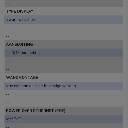
--
TYPE DISPLAY
Zwart-wit scherm
--
--
AANSLUITING
2x RJ45 aansluiting
--
--
WANDMONTAGE
Kan niet aan de muur bevestigd worden
--
--
POWER OVER ETHERNET (POE)
Met PoE
--