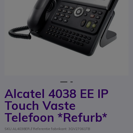
1
2
Alcatel 4038 EE IP
Ga naar het begin van de afbeeldingen-gallerij
Touch Vaste
Telefoon *Refurb*
SKU AL4038ER // Referentie fabrikant: 3GV27061TB