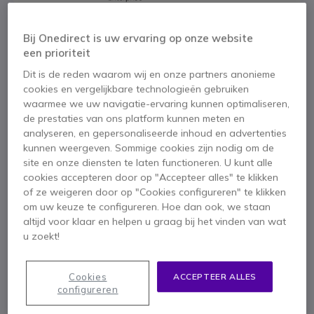
Belangrijkste kenmerken
Bij Onedirect is uw ervaring op onze website
IP Verbinding
een prioriteit
Handsfree en Headsetpoort
Dit is de reden waarom wij en onze partners anonieme
5" Display
cookies en vergelijkbare technologieën gebruiken
10 functie toetsen
waarmee we uw navigatie-ervaring kunnen optimaliseren,
40 programeerbare toetsen
Toon meer
de prestaties van ons platform kunnen meten en
Teclado alfábetico
analyseren, en gepersonaliseerde inhoud en advertenties
Producto reacondicionado
kunnen weergeven. Sommige cookies zijn nodig om de
Meegeleverd in de doos
site en onze diensten te laten functioneren. U kunt alle
Alacatel 4038 Telefoon
cookies accepteren door op "Accepteer alles" te klikken
of ze weigeren door op "Cookies configureren" te klikken
om uw keuze te configureren. Hoe dan ook, we staan
altijd voor klaar en helpen u graag bij het vinden van wat
u zoekt!
Cookies
ACCEPTEER ALLES
configureren
Productbeschrijving