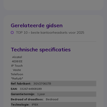
Gerelateerde gidsen
TOP 10 – beste kantoorheadsets voor 2025
Technische specificaties
Alcatel
4038 EE
IP Touch
Vaste
Telefoon
*Refurb*
3GV27061TB
3326744908189
1 jaar
Bedraad
IPBX