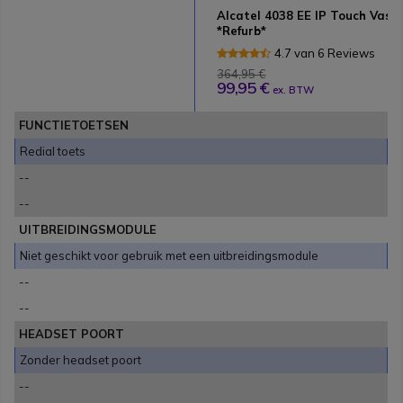
Alcatel 4038 EE IP Touch Vast
*Refurb*
4.7 van 6 Reviews
364,95 €
99,95 €
ex. BTW
FUNCTIETOETSEN
Redial toets
--
--
UITBREIDINGSMODULE
Niet geschikt voor gebruik met een uitbreidingsmodule
--
--
HEADSET POORT
Zonder headset poort
--