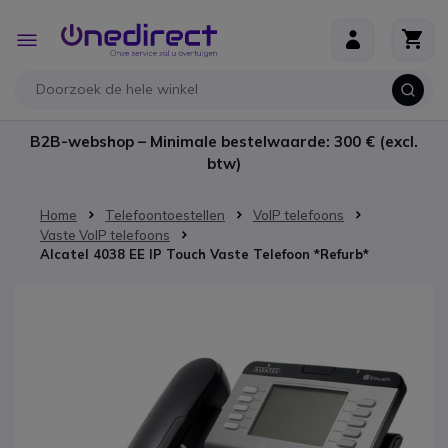
Ga naar de inhoud
Toggle
Nav
B2B-webshop – Minimale bestelwaarde: 300 € (excl.
btw)
Home
Telefoontoestellen
VoIP telefoons
Vaste VoIP telefoons
Alcatel 4038 EE IP Touch Vaste Telefoon *Refurb*
Ga naar het einde van de afbeeldingen-gallerij