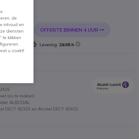
re
l. BTW
eren, de
de inhoud en
OFFERTE BINNEN 4 UUR
KELWAGEN
ze diensten
 te klikken
figureren.
 voorraad
Levering:
24/48 h
wat u zoekt!
8242S
niet los te maken)
lader AL8232AL
atel DECT 8232S en Alcatel DECT 8242S