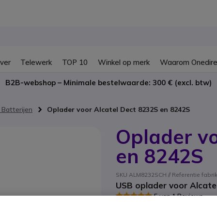
ver
Telewerk
TOP 10
Winkel op merk
Waarom Onedire
B2B-webshop – Minimale bestelwaarde: 300 € (excl. btw)
 Batterijen
Oplader voor Alcatel Dect 8232S en 8242S
Oplader vo
en 8242S
SKU ALM8232SCH // Referentie fabr
USB oplader voor Alcatel
5 van 1 Reviews
BESPAAR 17,00 €