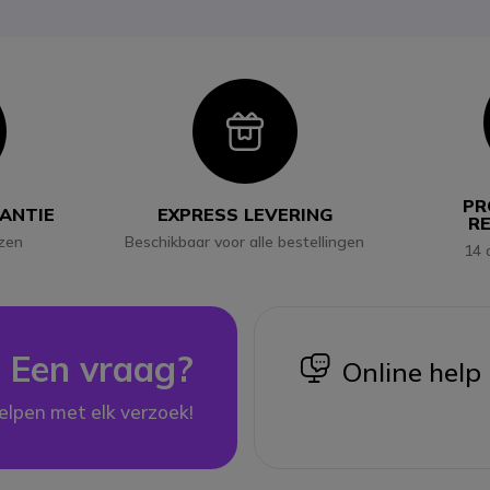
con
Icon
PR
RANTIE
EXPRESS LEVERING
R
jzen
Beschikbaar voor alle bestellingen
14 
Een vraag?
icon
Online help
elpen met elk verzoek!