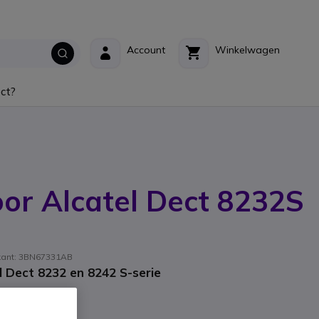
Account
Winkelwagen
ct?
or Alcatel Dect 8232S
ikant: 3BN67331AB
 Dect 8232 en 8242 S-serie