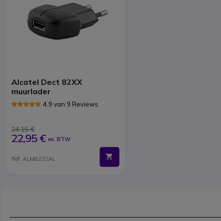
Alcatel Dect 82XX
muurlader
4.9 van 9 Reviews
24,15 €
22,95 €
ex. BTW
Ref: ALM8232AL