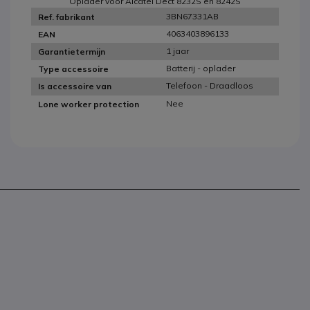
Oplader voor Alcatel Dect 8232S en 8242S
3BN67331AB
Ref. fabrikant
4063403896133
EAN
1 jaar
Garantietermijn
Batterij - oplader
Type accessoire
Telefoon - Draadloos
Is accessoire van
Nee
Lone worker protection