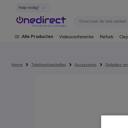
Hulp nodig?
Ga naar de inhoud
Alle Producten
Videoconferentie
Refurb
Cley
Home
Telefoontoestellen
Accessoires
Opladers en
Ga naar het einde van de afbeeldingen-gallerij