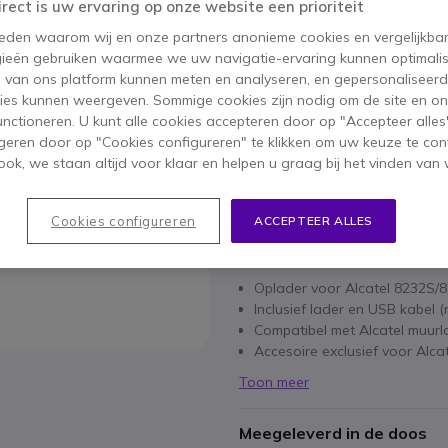
irect is uw ervaring op onze website een prioriteit
47,95 €
30,95 €
 reden waarom wij en onze partners anonieme cookies en vergelijkba
ex. BTW
-
37,45 €
inc
ieën gebruiken waarmee we uw navigatie-ervaring kunnen optimalis
s van ons platform kunnen meten en analyseren, en gepersonaliseer
Aantal
IN WIN
ies kunnen weergeven. Sommige cookies zijn nodig om de site en on
functioneren. U kunt alle cookies accepteren door op "Accepteer alles"
geren door op "Cookies configureren" te klikken om uw keuze te con
Meer dan
100 producten
op
ok, we staan altijd voor klaar en helpen u graag bij het vinden van 
1 jaar
Fabrieksgarantie
Cookies configureren
ACCEPTEER ALLES
Belangrijkste kenmerken
Oplader voor Alcatel 8232S/
Inclusief lader en USB kabel (
Compatibel met Alcatel muur
Accesoire exclusief voor Alc
Toon meer
Meegeleverd in de doos