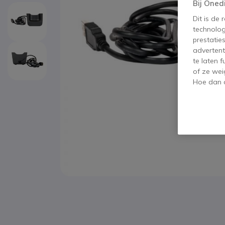
Bij Oned
Dit is de
technolog
prestatie
advertent
te laten 
of ze wei
Hoe dan o
Ga naar het begin van de afbeeldingen-gallerij