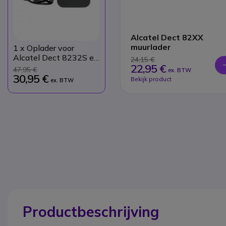
Alcatel Dect 82XX
muurlader
1
x Oplader voor
Alcatel Dect 8232S en
24,15 €
22,95 €
8242S
47,95 €
ex. BTW
30,95 €
Bekijk product
ex. BTW
Productbeschrijving