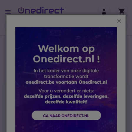
Ga naar de inhoud
Toggle
Nav
Sluit
B2B-webshop – Minimale bestelwaarde: 300 € (excl.
btw)
Home
Telefoontoestellen
Accessoires
Opladers en Batterijen
Oplader voor Alcatel Telefoons 4018 en 4028
Ga naar het einde van de afbeeldingen-gallerij