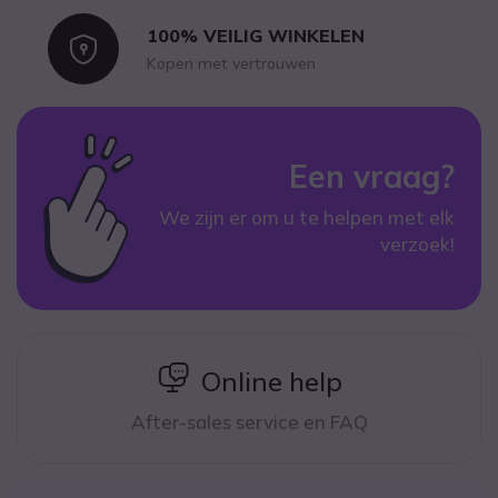
100% VEILIG WINKELEN
Icon
Kopen met vertrouwen
Een vraag?
We zijn er om u te helpen met elk
verzoek!
icon
Online help
After-sales service en FAQ