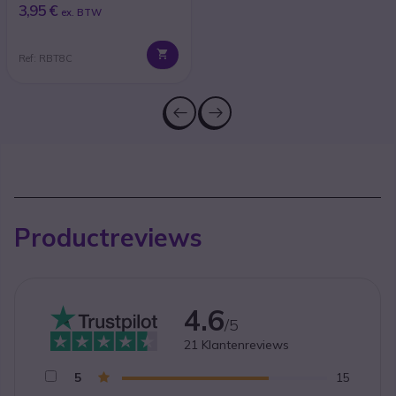
3,95 €
ex. BTW
Ref: RBT8C
Productreviews
4.6
/5
21
Klantenreviews
5
15