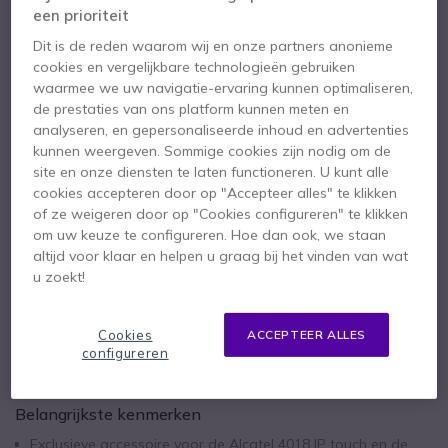
Oplader voor Alcatel IP telefoons
een prioriteit
4.6 van 21 Reviews
Dit is de reden waarom wij en onze partners anonieme
24,95 €
cookies en vergelijkbare technologieën gebruiken
ex. BTW
30,19 €
incl. BTW
waarmee we uw navigatie-ervaring kunnen optimaliseren,
Aantal
de prestaties van ons platform kunnen meten en
IN WINKELWAGEN
analyseren, en gepersonaliseerde inhoud en advertenties
kunnen weergeven. Sommige cookies zijn nodig om de
site en onze diensten te laten functioneren. U kunt alle
OFFERTE BINNEN 4 UUR
cookies accepteren door op "Accepteer alles" te klikken
of ze weigeren door op "Cookies configureren" te klikken
16 producten
op voorraad
Levering:
24/48 h
om uw keuze te configureren. Hoe dan ook, we staan
altijd voor klaar en helpen u graag bij het vinden van wat
1 jaar
Fabrieksgarantie
u zoekt!
Cookies
ACCEPTEER ALLES
configureren
Belangrijkste kenmerken
Exclusieve accessoire voor de Alcatel 4018 IP touch en de