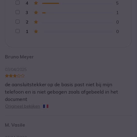
4
5
3
1
2
0
1
0
Bruno Meyer
03/04/2025
de aansluitstekker op de basis past niet bij mijn
telefoon en is niet gebogen zoals afgebeeld in het
document
Origineel bekijken
M. Vasile