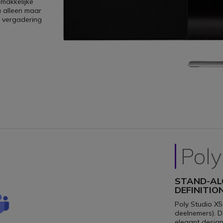
makkelijke
 u alleen maar
e vergadering
Poly
STAND-AL
DEFINITI
Poly Studio X5
deelnemers). D
elegant design