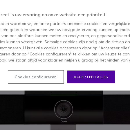
vergaderzalen
irect is uw ervaring op onze website een prioriteit
 reden waarom wij en onze partners anonieme cookies en vergelijkba
ieën gebruiken waarmee we uw navigatie-ervaring kunnen optimalis
s van ons platform kunnen meten en analyseren, en gepersonaliseer
ies kunnen weergeven. Sommige cookies zijn nodig om de site en on
functioneren. U kunt alle cookies accepteren door op "Accepteer alles"
geren door op "Cookies configureren" te klikken om uw keuze te con
ok, we staan altijd voor klaar en helpen u graag bij het vinden van 
Cookies configureren
ACCEPTEER ALLES