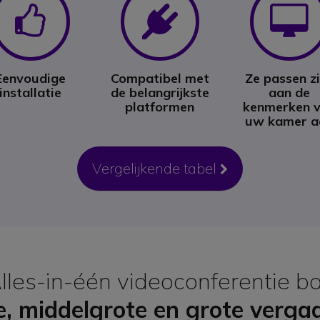
Icon
Icon
Eenvoudige
Compatibel met
Ze passen z
installatie
de belangrijkste
aan de
platformen
kenmerken 
uw kamer a
Vergelijkende tabel
Icon
lles-in-één videoconferentie ba
ne, middelgrote en grote verga