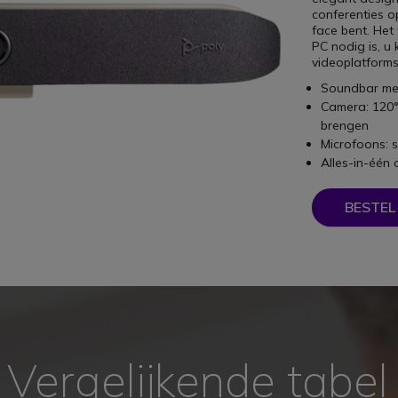
conferenties o
face bent. Het
PC nodig is, u
videoplatforms
Soundbar me
Camera: 120° 
brengen
Microfoons: 
Alles-in-één 
BESTEL
Vergelijkende tabel