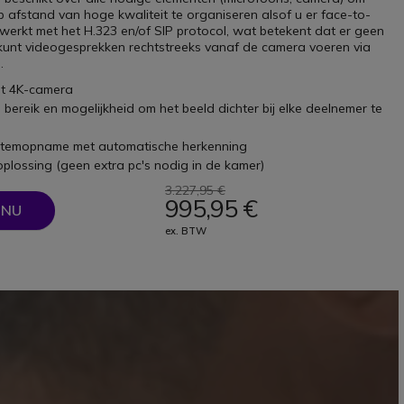
p afstand van hoge kwaliteit te organiseren alsof u er face-to-
 werkt met het H.323 en/of SIP protocol, wat betekent dat er geen
 kunt videogesprekken rechtstreeks vanaf de camera voeren via
.
t 4K-camera
bereik en mogelijkheid om het beeld dichter bij elke deelnemer te
stemopname met automatische herkenning
oplossing (geen extra pc's nodig in de kamer)
3.227,95 €
995,95 €
 NU
ex. BTW