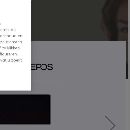
re
eren, de
de inhoud en
ze diensten
 te klikken
figureren.
wat u zoekt!