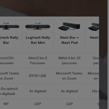
itech Rally
Logitech Rally
Neat Bar +
Neat Bar P
Bar
Bar Mini
Neat Pad
root/10+
Klein/2 bis 6
Mittel 6 bis 10
Groot/10
personen
Personen
personen
personen
osoft Teams
Microsoft Teams
Microsoft Te
BYOD USB
en Zoom
en Zoom
en Zoom
(5x optisch,
4x digitaal
4x digitaal
16x digitaa
x digitaal)
90°
120°
120°
113°