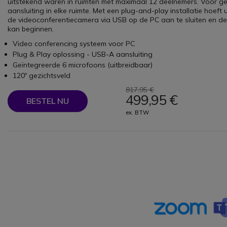
uitstekend waren in ruimten met maximaal 12 deelnemers. Voor ge
aansluiting in elke ruimte. Met een plug-and-play installatie hoeft
de videoconferentiecamera via USB op de PC aan te sluiten en d
kan beginnen.
Video conferencing systeem voor PC
Plug & Play oplossing - USB-A aansluiting
Geïntegreerde 6 microfoons (uitbreidbaar)
120º gezichtsveld
817,95 €
499,95 €
BESTEL NU
ex. BTW