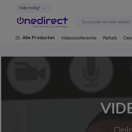
Hulp nodig?
Ga naar de inhoud
Alle Producten
Videoconferentie
Refurb
Cley
VID
Oplo