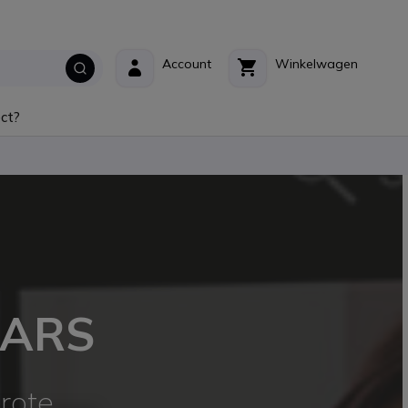
Account
Winkelwagen
ct?
BARS
rote