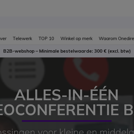
ver
Telewerk
TOP 10
Winkel op merk
Waarom Onedire
B2B-webshop – Minimale bestelwaarde: 300 € (excl. btw)
ALLES-IN-ÉÉN
EOCONFERENTIE 
ssingen voor kleine en middelg