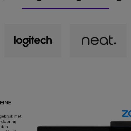
EINE
gebruik met
rdoor hij
taten