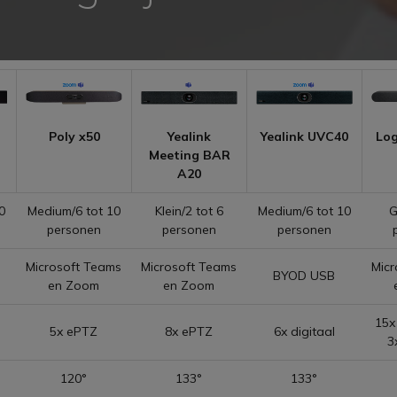
Poly x50
Yealink
Yealink UVC40
Log
Meeting BAR
A20
0
Medium/6 tot 10
Klein/2 tot 6
Medium/6 tot 10
G
personen
personen
personen
Microsoft Teams
Microsoft Teams
Micr
BYOD USB
en Zoom
en Zoom
15x 
5x ePTZ
8x ePTZ
6x digitaal
3
120°
133°
133°