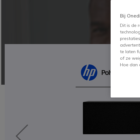
Bij Oned
Dit is de
technolog
prestatie
advertent
te laten 
of ze wei
Hoe dan o