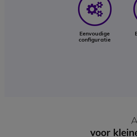
Icon
Eenvoudige
configuratie
A
voor klei