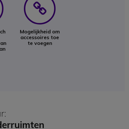
Icon
Icon
ich
Mogelijkheid om
accessoires toe
van
te voegen
an
r:
derruimten