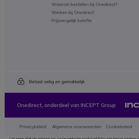
Waarom bestellen bij Onedirect?
Werken bij Onedirect
Prijsvergelijk belofte
Icon
Betaal veilig en gemakkelijk
Onedirect, onderdeel van INCEPT Group
Privacybeleid
Algemene voorwaarden
Cookiebeleid
Let erop dat de prijzen op onze website exclusief btw zijn tenzij and