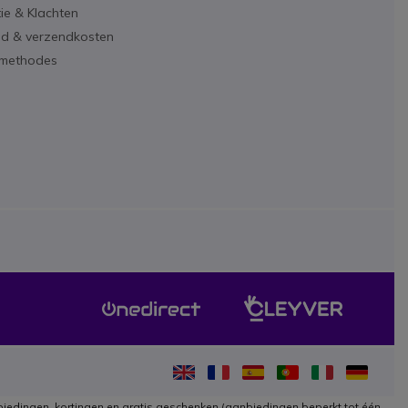
ie & Klachten
ijd & verzendkosten
lmethodes
iedingen, kortingen en gratis geschenken (aanbiedingen beperkt tot één