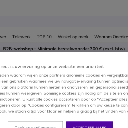
ver
Telewerk
TOP 10
Winkel op merk
Waarom Onedire
B2B-webshop – Minimale bestelwaarde: 300 € (excl. btw)
ellen van uw APNs op uw And
irect is uw ervaring op onze website een prioriteit
rbinding op uw nieuwe
SIM-vrije
Android
mobiele telefoon
, dan kan
 reden waarom wij en onze partners anonieme cookies en vergelijkba
ieën gebruiken waarmee we uw navigatie-ervaring kunnen optimalis
s van ons platform kunnen meten en analyseren, en gepersonaliseer
n uw mobiele netwerk aanbieder. U zult de volgende informatie nodi
ies kunnen weergeven. Sommige cookies zijn nodig om de site en on
functioneren. U kunt alle cookies accepteren door op "Accepteer alles"
geren door op "Cookies configureren" te klikken om uw keuze te con
ok, we staan altijd voor klaar en helpen u graag bij het vinden van 
Cookies configureren
ACCEPTEER ALLES