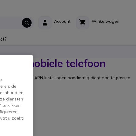
Account
Winkelwagen
ct?
roid mobiele telefoon
 het zijn dat u uw APN instellingen handmatig dient aan te passen.
re
eren, de
de inhoud en
g hebben:
ze diensten
 te klikken
figureren.
wat u zoekt!