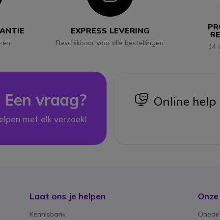
PR
RANTIE
EXPRESS LEVERING
R
jzen
Beschikbaar voor alle bestellingen
14 
Een vraag?
icon
Online help
elpen met elk verzoek!
Laat ons je helpen
Onze
Kennisbank
Onedir