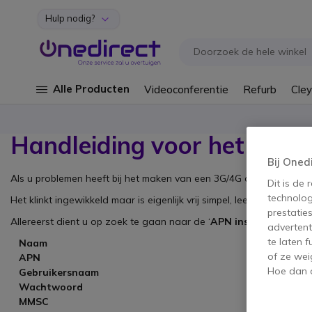
Hulp nodig?
Ga naar de inhoud
Alle Producten
Videoconferentie
Refurb
Cley
Handleiding voor het inst
Bij Oned
Als u problemen heeft bij het maken van een 3G/4G of internetve
Dit is de
technolog
Het klinkt ingewikkeld maar is eigenlijk vrij simpel, lees maar mee:
prestatie
Allereerst dient u op zoek te gaan naar de ‘
APN instellingen
’ va
advertent
te laten 
Naam
of ze wei
APN
Hoe dan o
Gebruikersnaam
Wachtwoord
MMSC