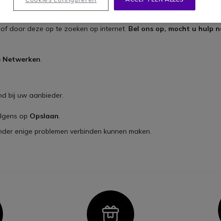
, of door deze op te zoeken op internet.
Bel ons op, mocht u hulp n
e Netwerken
.
ond bij uw aanbieder.
olgens op
Opslaan
.
 zonder enige problemen verbinden kunnen maken.
con
Icon