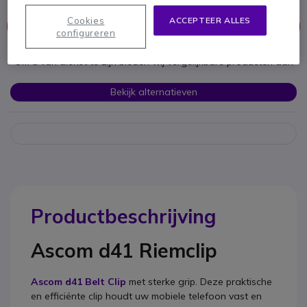
Cookies
ACCEPTEER ALLES
Dit product wordt niet meer geproduceerd.
configureren
Om u van dienst te zijn bieden wij vergelijkbare producten aan
Bekijk alternatieven
Productbeschrijving
Ascom d41 Riemclip
Ascom d41 Belt Clip
met sterke grip. Deze praktische
en efficiënte clip houdt uw mobiele telefoon vast en