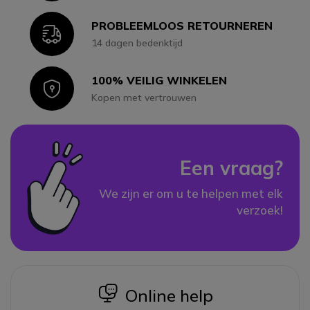
PROBLEEMLOOS RETOURNEREN
Icon
14 dagen bedenktijd
100% VEILIG WINKELEN
Icon
Kopen met vertrouwen
Een vraag?
We zijn er om u te helpen met elk
verzoek!
icon
Online help