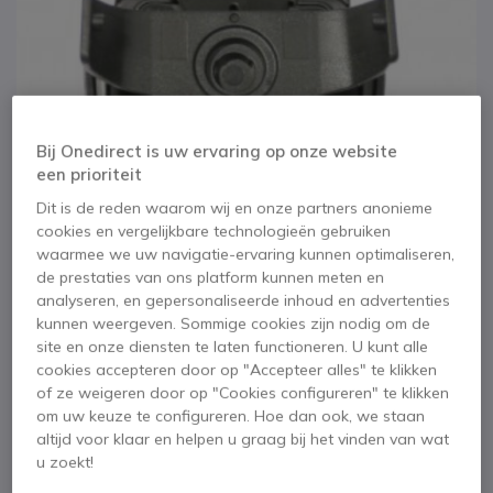
Bij Onedirect is uw ervaring op onze website
een prioriteit
Dit is de reden waarom wij en onze partners anonieme
cookies en vergelijkbare technologieën gebruiken
waarmee we uw navigatie-ervaring kunnen optimaliseren,
de prestaties van ons platform kunnen meten en
analyseren, en gepersonaliseerde inhoud en advertenties
kunnen weergeven. Sommige cookies zijn nodig om de
1
site en onze diensten te laten functioneren. U kunt alle
Ascom d41 Riemclip
Ga naar het begin van de afbeeldingen-gallerij
cookies accepteren door op "Accepteer alles" te klikken
of ze weigeren door op "Cookies configureren" te klikken
SKU ASD41C2 // Referentie fabrikant: 660197
om uw keuze te configureren. Hoe dan ook, we staan
Riemclip met sterke grip voor de Ascom d41
altijd voor klaar en helpen u graag bij het vinden van wat
5 van 1 Reviews
u zoekt!