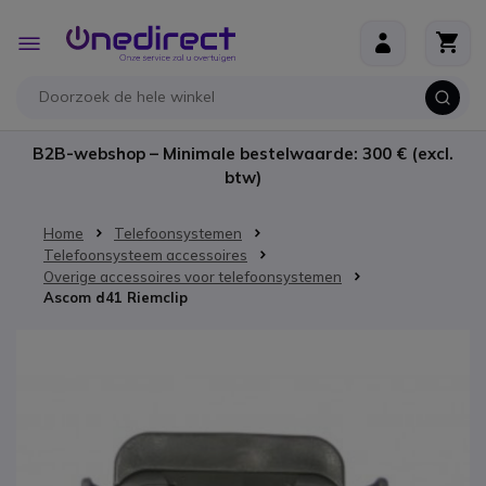
Ga naar de inhoud
Toggle
Nav
B2B-webshop – Minimale bestelwaarde: 300 € (excl.
btw)
Home
Telefoonsystemen
Telefoonsysteem accessoires
Overige accessoires voor telefoonsystemen
Ascom d41 Riemclip
Ga naar het einde van de afbeeldingen-gallerij