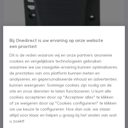
Bij Onedirect is uw ervaring op onze website
een prioriteit
Dit is de reden waarom wij en onze partners anonieme
cookies en vergelijkbare technologieën gebruiken
waarmee we uw navigatie-ervaring kunnen optimaliseren,
de prestaties van ons platform kunnen meten en
analyseren, en gepersonaliseerde inhoud en advertenties
kunnen weergeven. Sommige cookies zijn nodig om de
1
Ascom D81 Riemclip
site en onze diensten te laten functioneren. U kunt alle
Ga naar het begin van de afbeeldingen-gallerij
cookies accepteren door op "Accepteer alles" te klikken
of ze weigeren door op "Cookies configureren" te klikken
SKU ASD81C // Referentie fabrikant: 660276
om uw keuze te configureren. Hoe dan ook, we staan
Riemclip met sterke houder voor Ascom D81
altijd voor klaar en helpen u graag bij het vinden van wat
4 van 1 Reviews
u zoekt!