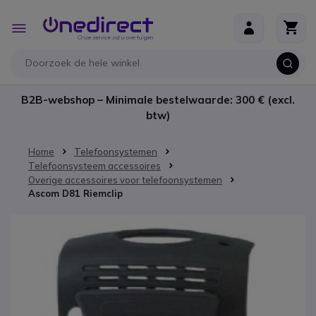
Ga naar de inhoud
Toggle
Nav
B2B-webshop – Minimale bestelwaarde: 300 € (excl.
btw)
Home
Telefoonsystemen
Telefoonsysteem accessoires
Overige accessoires voor telefoonsystemen
Ascom D81 Riemclip
Ga naar het einde van de afbeeldingen-gallerij