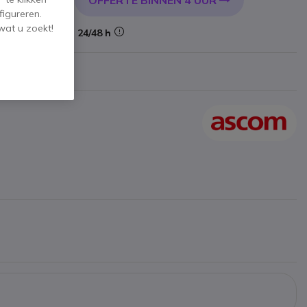
OFFERTE BINNEN 4 UUR
KELWAGEN
figureren.
wat u zoekt!
Levering:
24/48 h