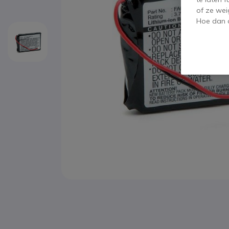
of ze wei
Hoe dan o
Ga naar het begin van de afbeeldingen-gallerij