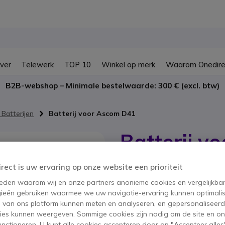
ver
Telewerk
TOP 10
Winkel op merk
Waarom Onedire
B2B-webshop – Minimale bestelwaarde: 300 € (excl. btw)
 Batterijen
Batterij voor Ascom D41
Batterij v
SKU ASD41BAT // Referentie fabrikan
irect is uw ervaring op onze website een prioriteit
Ascom d41 batterij
 reden waarom wij en onze partners anonieme cookies en vergelijkba
4.5 van 2 Reviews
ieën gebruiken waarmee we uw navigatie-ervaring kunnen optimalis
40,95 €
ex. BTW
s van ons platform kunnen meten en analyseren, en gepersonaliseer
49,55
ies kunnen weergeven. Sommige cookies zijn nodig om de site en on
Aantal
functioneren. U kunt alle cookies accepteren door op "Accepteer alles"