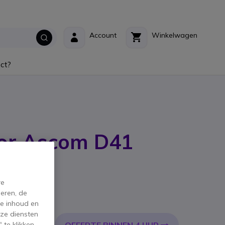
Account
Winkelwagen
ct?
oor Ascom D41
t: 660177
re
eren, de
de inhoud en
 €
incl. BTW
ze diensten
 te klikken