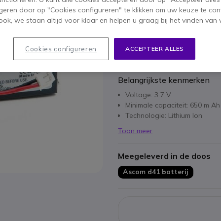
IN WIN
geren door op "Cookies configureren" te klikken om uw keuze te con
ok, we staan altijd voor klaar en helpen u graag bij het vinden van 
48 producten
op voorraad
Cookies configureren
ACCEPTEER ALLES
1 jaar
Fabrieksgarantie
Belangrijkste kenmerken
Voltage: 3 7 V
Minimale capaciteit: 650 m Ah
Technologie: Lithium Ion
Toon meer
Meegeleverd in de doos
Ascom d41 batterij