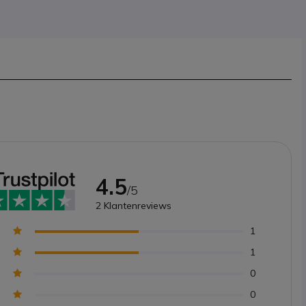
4.5
/5
2
Klantenreviews
1
1
0
0