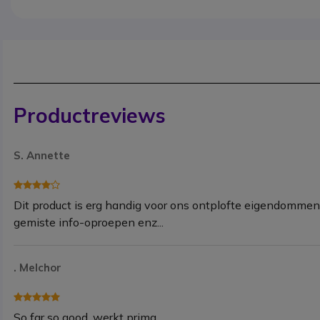
Productreviews
S. Annette
Dit product is erg handig voor ons ontplofte eigendommen
gemiste info-oproepen enz...
. Melchor
So far so good, werkt prima.