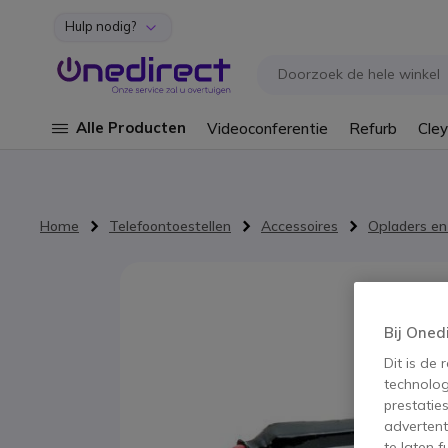
Hulp nodig?
Ga naar de inhoud
Alle Producten
Videoconferentie
Refurb
Cley
Home
Telefoontoestellen
Accessoires
Opladers en
Ga naar het einde van de afbeeldingen-gallerij
Bij Oned
Dit is de
technolog
prestatie
advertent
te laten 