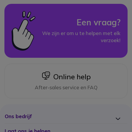
Een vraag?
We zijn er om u te helpen met elk
verzoek!
icon
Online help
After-sales service en FAQ
Ons bedrijf
Laat ons je helpen