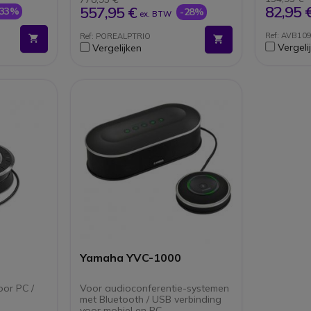
rote
5-inch LCD-kleurenscherm
toepas
82,95 
557,95 €
-33%
-28%
ex. BTW
Power-over-Ethernet
Aanslui
Bluetooth 4.0 en NFC
van 3 
Ref: AVB10
Ref: POREALPTRIO
Spraak activiteit detectie
Vergeli
Vergelijken
D-
liteit Full-Duplex
rsie voor
om
Yamaha YVC-1000
or PC /
Voor audioconferentie-systemen
met Bluetooth / USB verbinding
voor mobiel en PC