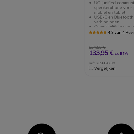
UC (unified communi
speakerphone voor 
mobiel en tablet
USB-C en Bluetooth
verbindingen
Gemakkelijk te verv
Hoogwaardig EPOS-
4.9 van 4 Rev
Multipoint er kunne
3 apparaten tegelijke
verbonden zijn
134,95 €
Plug&Play: Snelle en
133,95 €
ex. BTW
eenvoudige installat
Compatibel met alle
Ref: SESPEAK30
softphones op de m
Vergelijken