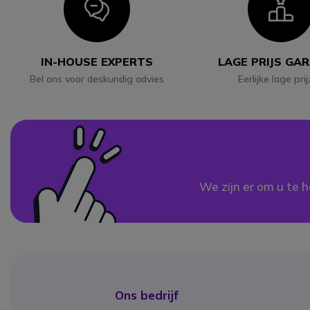
Icon
I
IN-HOUSE EXPERTS
LAGE PRIJS GA
Bel ons voor deskundig advies
Eerlijke lage pri
We zijn er om u te h
Ons bedrijf