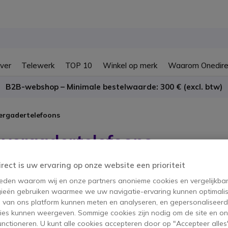
ver
Telewerk
TOP 10
Winkel op merk
Waarom Onedire
B2B-webshop – Minimale bestelwaarde: 300 € (excl. btw)
ergadertelefoons
 vergadertelefoons
irect is uw ervaring op onze website een prioriteit
oducten
 reden waarom wij en onze partners anonieme cookies en vergelijkba
ieën gebruiken waarmee we uw navigatie-ervaring kunnen optimalis
s van ons platform kunnen meten en analyseren, en gepersonaliseer
ies kunnen weergeven. Sommige cookies zijn nodig om de site en on
functioneren. U kunt alle cookies accepteren door op "Accepteer alles"