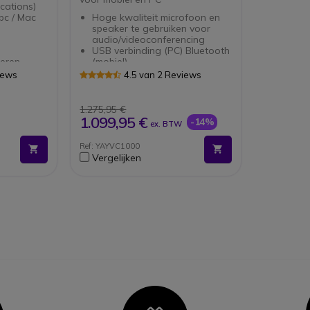
cations)
pc / Mac
Hoge kwaliteit microfoon en
speaker te gebruiken voor
audio/videoconferencing
USB verbinding (PC) Bluetooth
oeren
(mobiel)
geluid
Uitbreidbaar tot 5 microfoons
iews
4.5 van 2 Reviews
n maximaal
Plug & Play
rtijd
360 ° omnidirectionele
microfoon
1.275,95 €
Ondersteunt tot 2 externe
1.099,95 €
-14%
ex. BTW
ie
speakers
Spraakherkenning
Ref: YAYVC1000
arkt
Compatibel met Zoom
Vergelijken