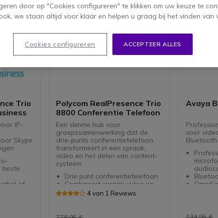
geren door op "Cookies configureren" te klikken om uw keuze te con
ok, we staan altijd voor klaar en helpen u graag bij het vinden van 
Cookies configureren
ACCEPTEER ALLES
nce Trio
Polycom RealPresence Trio
Avaya 
usiness
8800 Conferentie Telefoon
oor IP-
Een slimme hub voor
Professio
groepssamenwerking dat de
voor vide
oor Skype
drie-punts conferentietelefoon
Bluetooth
ingen
transformeert in een spraak,
Profess
video en het delen van content-
o-
microf
systeem
 beste
audioc
Drie punt conferentietelefoon
Blueto
kabel of
Combineert spraak video en
OmniSo
het delen van content
voor au
4 van 1 Reviews
ding
Bereik van 6 meter
Lcd-sc
ing en tot
Polycom HD Voice en
bekijke
nopname
NoiseBlock
Compati
134,95 €
778,95 €