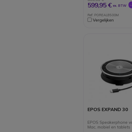
Ideaal voor middelg
599,95 €
ex. BTW
vergaderruimtes
5-inch kleuren LCD-
Ref: POREAL8500M
aanraakscherm
Vergelijken
3 microfoons met H
geluidskwa
Geoptimaliseerde ve
Skype for Business
Compatibel met Zo
EPOS EXPAND 30
EPOS Speakerphone vo
Mac, mobiel en tablets