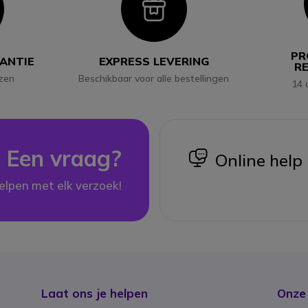
con
Icon
PR
RANTIE
EXPRESS LEVERING
R
jzen
Beschikbaar voor alle bestellingen
14 
Een vraag?
icon
Online help
elpen met elk verzoek!
Laat ons je helpen
Onze