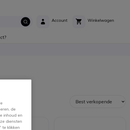
Account
Winkelwagen
ct?
re
eren, de
de inhoud en
ze diensten
 te klikken