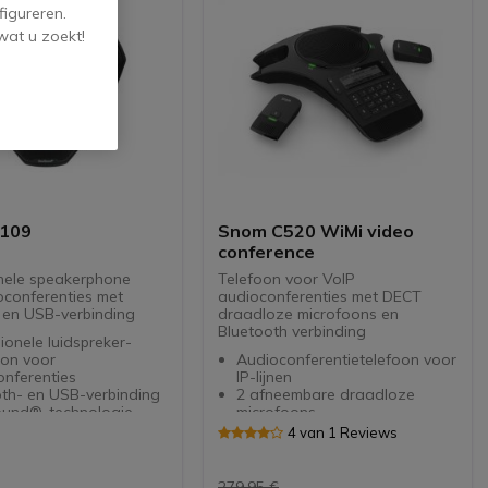
figureren.
wat u zoekt!
B109
Snom C520 WiMi video
conference
nele speakerphone
Telefoon voor VoIP
oconferenties met
audioconferenties met DECT
 en USB-verbinding
draadloze microfoons en
Bluetooth verbinding
ionele luidspreker-
oon voor
Audioconferentietelefoon voor
onferenties
IP-lijnen
oth- en USB-verbinding
2 afneembare draadloze
und®-technologie
microfoons
dio-optimalisatie
Geïntegreerde handsfree
4 van 1 Reviews
herm voor eenvoudig
Bluetooth-technologie
n en gebruiken
Uit te breiden met maximaal 3
biliteit met UC-
andere CS52-SP-modules
279,95 €