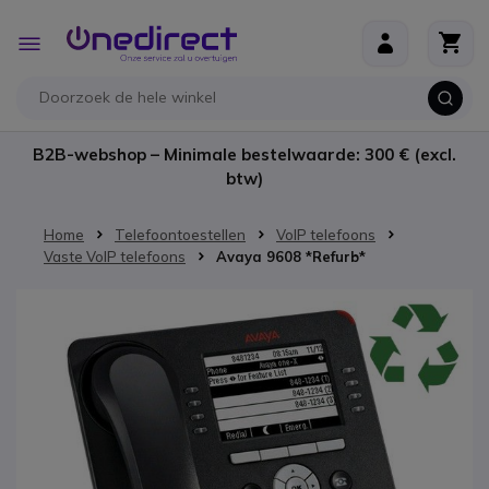
Ga naar de inhoud
Toggle
Nav
B2B-webshop – Minimale bestelwaarde: 300 € (excl.
btw)
Home
Telefoontoestellen
VoIP telefoons
Vaste VoIP telefoons
Avaya 9608 *Refurb*
Ga naar het einde van de afbeeldingen-gallerij