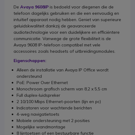
De
Avaya 9608IP
is bedoeld voor diegenen die de
telefoon dagelijks gebruiken en die een eenvoudig en
intuïtief apparaat nodig hebben. Geniet van superieure
geluidskwaliteit dankzij de geavanceerde
audiotechnologie voor een duidelijkere en efficiëntere
communicatie. Vanwege de grote flexibiliteit is de
Avaya 9608 IP-telefoon compatibel met vele
accessoires zoals headsets of uitbreidingsmodules.
Eigenschappen:
Alleen de installatie van Avaya IP Office wordt
ondersteund
PoE: Power Over Ethernet
Monochroom grafisch scherm van 8,2 x 5,5 cm
Full duplex-luidspreker
2 10/100 Mbps Ethernet-poorten (lijn en pc)
Indicatoren voor wachtende berichten
4-weg navigatietoets
Mobiele ondersteuning met 2 posities
Mogelijke wandmontage
8 lijntoetsen of een bestuurbare functie