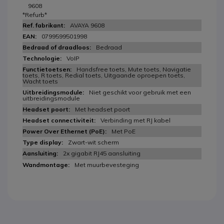
9608
*Refurb*
AVAYA 9608
0799599501998
Bedraad
VoIP
Handsfree toets, Mute toets, Navigatie
toets, R toets, Redial toets, Uitgaande oproepen toets,
Wacht toets
Niet geschikt voor gebruik met een
uitbreidingsmodule
Met headset poort
Verbinding met RJ kabel
Met PoE
Zwart-wit scherm
2x gigabit RJ45 aansluiting
Met muurbevesteging