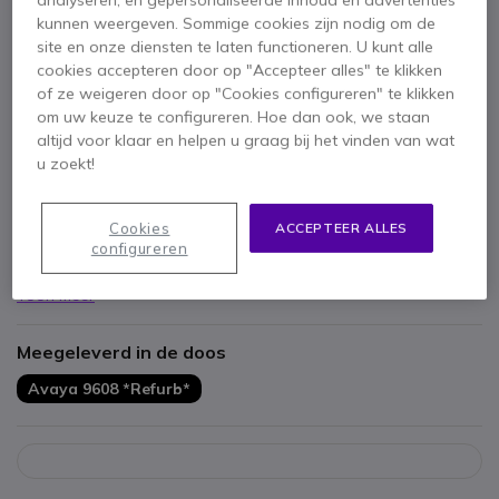
analyseren, en gepersonaliseerde inhoud en advertenties
kunnen weergeven. Sommige cookies zijn nodig om de
site en onze diensten te laten functioneren. U kunt alle
cookies accepteren door op "Accepteer alles" te klikken
of ze weigeren door op "Cookies configureren" te klikken
om uw keuze te configureren. Hoe dan ook, we staan
altijd voor klaar en helpen u graag bij het vinden van wat
Belangrijkste kenmerken
u zoekt!
Met PoE (Power Over Ethernet)
Alleen compatibel met IPBX Avaya IP Office
Cookies
ACCEPTEER ALLES
Monochroom grafisch scherm van 8 2 x 5 5 cm
configureren
Full Duplex-luidspreker
2 Ethernet-poorten 10/100 Mbps (lijn en pc)
Toon meer
8 programmeerbare functietoetsen
Refurbished product
Meegeleverd in de doos
Avaya 9608 *Refurb*