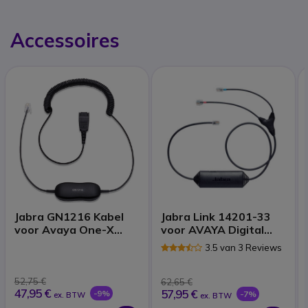
Accessoires
Jabra GN1216 Kabel
Jabra Link 14201-33
voor Avaya One-X
voor AVAYA Digital
Telefoons
Deskphone
3.5 van 3 Reviews
1400/9400/9500
52,75 €
62,65 €
47,95 €
57,95 €
-9%
-7%
ex. BTW
ex. BTW