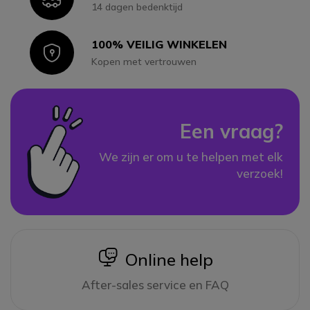
14 dagen bedenktijd
100% VEILIG WINKELEN
Icon
Kopen met vertrouwen
Een vraag?
We zijn er om u te helpen met elk
verzoek!
icon
Online help
After-sales service en FAQ