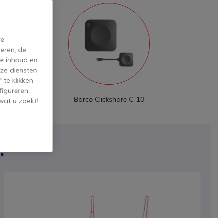
re
eren, de
de inhoud en
ze diensten
 te klikken
figureren.
kshare C-5
Barco Clickshare C-10
wat u zoekt!
?