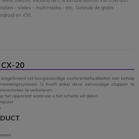
 welk toestel. Verbind de Clickshare Button via USB aan
ties - slides - multimedia - etc.. Gebruik de gratis
ndroid en iOS.
e CX-20
 omgetoverd tot hoogwaardige conferentiefaciliteiten met behulp
enwerkingssysteem. U hoeft enkel deze eenvoudige stappen te
resentaties te verbeteren:
op het apparaat waarvan u het scherm wil delen
mputer
s
ODUCT
stemen