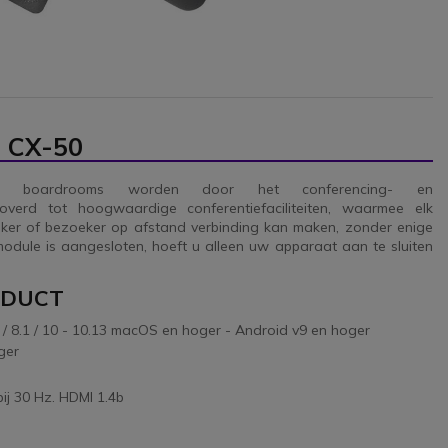
e CX-50
en boardrooms worden door het conferencing- en
verd tot hoogwaardige conferentiefaciliteiten, waarmee elk
uiker of bezoeker op afstand verbinding kan maken, zonder enige
odule is aangesloten, hoeft u alleen uw apparaat aan te sluiten
ODUCT
 8.1 / 10 - 10.13 macOS en hoger - Android v9 en hoger
ger
ij 30 Hz. HDMI 1.4b