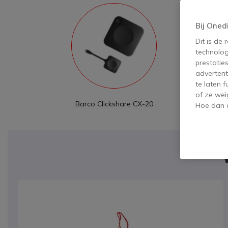
Bij Oned
Dit is de
technolog
prestatie
advertent
te laten 
of ze wei
Barco Clickshare CX-20
Barco Click
Hoe dan o