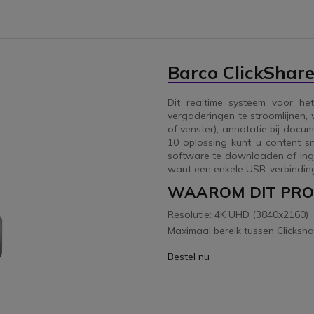
Barco ClickShar
Dit realtime systeem voor he
vergaderingen te stroomlijnen
of venster), annotatie bij docu
10 oplossing kunt u content sn
software te downloaden of inge
want een enkele USB-verbinding
WAAROM DIT PR
Resolutie: 4K UHD (3840x2160)
Maximaal bereik tussen Clicksha
Bestel nu