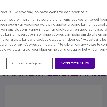
irect is uw ervaring op onze website een prioriteit
 reden waarom wij en onze partners anonieme cookies en vergelijkba
ieën gebruiken waarmee we uw navigatie-ervaring kunnen optimalis
s van ons platform kunnen meten en analyseren, en gepersonaliseer
ies kunnen weergeven. Sommige cookies zijn nodig om de site en on
functioneren. U kunt alle cookies accepteren door op "Accepteer alles"
geren door op "Cookies configureren" te klikken om uw keuze te con
share CX-30
Barco ClickShare CX-50
Barco Clic
ok, we staan altijd voor klaar en helpen u graag bij het vinden van 
Cookies configureren
ACCEPTEER ALLES
WAAROM
CLICKSHARE