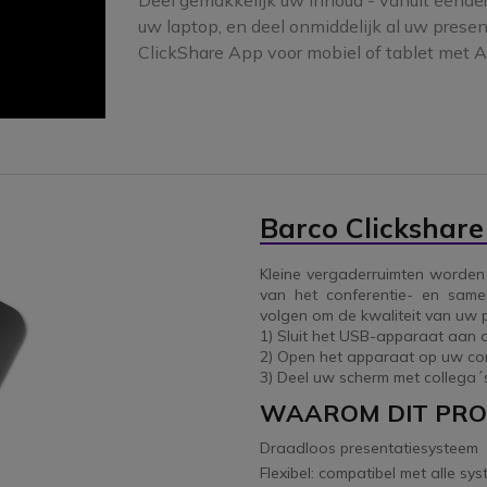
Deel gemakkelijk uw inhoud - vanuit eender
uw laptop, en deel onmiddelijk al uw presenta
ClickShare App voor mobiel of tablet met A
Barco Clickshar
Kleine vergaderruimten worden
van het conferentie- en sam
volgen om de kwaliteit van uw p
1) Sluit het USB-apparaat aan 
2) Open het apparaat op uw co
3) Deel uw scherm met collega´
WAAROM DIT PR
Draadloos presentatiesysteem
Flexibel: compatibel met alle sy