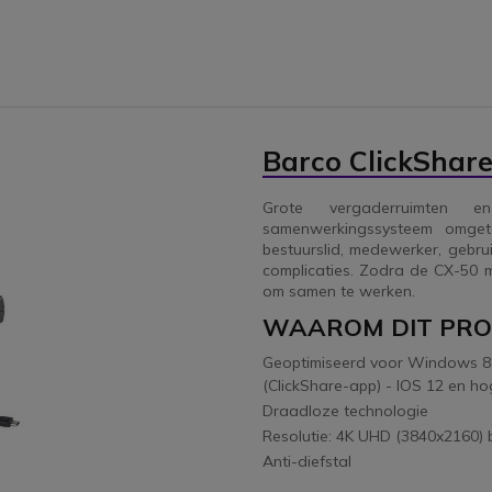
Barco ClickShar
Grote vergaderruimten 
samenwerkingssysteem omgeto
bestuurslid, medewerker, gebr
complicaties. Zodra de CX-50 m
om samen te werken.
WAAROM DIT PR
Geoptimiseerd voor Windows 8 /
(ClickShare-app) - IOS 12 en ho
Draadloze technologie
Resolutie: 4K UHD (3840x2160) b
Anti-diefstal