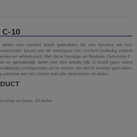
e C-10
t delen van content biedt gebruikers tal van functies om hun
, waaronder: keuze van de weergave van content (volledig scherm
menten en whiteboard. Met deze handige en flexibele Clickshare C-
el en gemakkelijk delen met één enkele klik. U hoeft geen extra
wikkelde configuraties uit te voeren om het te kunnen gebruiken,
 volstaat om het scherm met alle deelnemers te delen.
ODUCT
re knop en basis: 30 meter