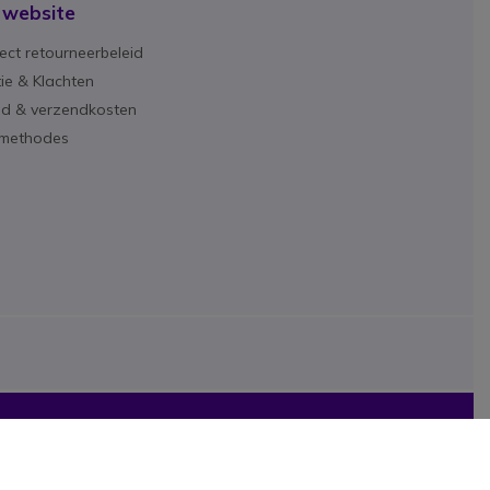
 website
ect retourneerbeleid
ie & Klachten
ijd & verzendkosten
lmethodes