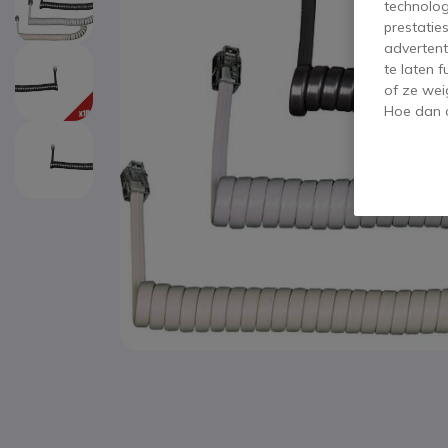
technolog
prestatie
advertent
te laten 
of ze wei
Hoe dan o
Ga naar het begin van de afbeeldingen-gallerij