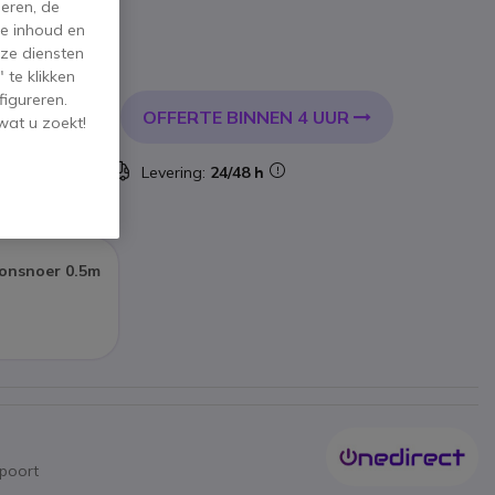
eren, de
de inhoud en
ze diensten
l. BTW
 te klikken
figureren.
OFFERTE BINNEN 4 UUR
KELWAGEN
wat u zoekt!
 voorraad
Levering:
24/48 h
oonsnoer 0.5m
-poort