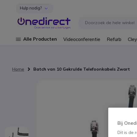
Hulp nodig?
Ga naar de inhoud
Alle Producten
Videoconferentie
Refurb
Cley
Home
Batch van 10 Gekrulde Telefoonkabels Zwart
Ga naar het einde van de afbeeldingen-gallerij
Bij Oned
Dit is de