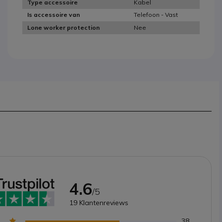
Kabel
Type accessoire
Telefoon - Vast
Is accessoire van
Nee
Lone worker protection
4.6
/5
19
Klantenreviews
38