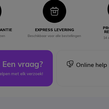
con
Icon
PR
RANTIE
EXPRESS LEVERING
R
jzen
Beschikbaar voor alle bestellingen
14 
Een vraag?
icon
Online help
elpen met elk verzoek!