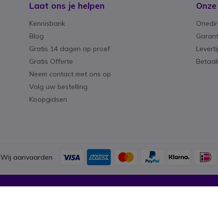
Laat ons je helpen
Onze
Kennisbank
Onedir
Blog
Garant
Gratis 14 dagen op proef
Levert
Gratis Offerte
Betaa
Neem contact met ons op
Volg uw bestelling
Koopgidsen
Wij aanvaarden