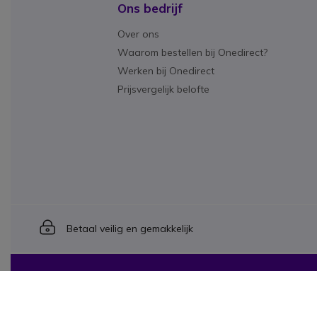
Ons bedrijf
Over ons
Waarom bestellen bij Onedirect?
Werken bij Onedirect
Prijsvergelijk belofte
Icon
Betaal veilig en gemakkelijk
Onedirect, onderdeel van INCEPT Group