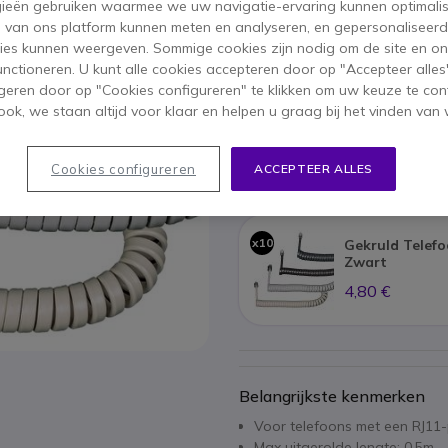
ieën gebruiken waarmee we uw navigatie-ervaring kunnen optimalis
79,50 €
s van ons platform kunnen meten en analyseren, en gepersonaliseer
48,02 €
ex. BTW
-
58,10 €
ies kunnen weergeven. Sommige cookies zijn nodig om de site en on
inc
functioneren. U kunt alle cookies accepteren door op "Accepteer alles"
geren door op "Cookies configureren" te klikken om uw keuze te con
Aantal
IN WIN
ok, we staan altijd voor klaar en helpen u graag bij het vinden van 
Meer dan
100 producten
op
Cookies configureren
ACCEPTEER ALLES
Dit pakket bevat:
x10
Gekruld Telef
Zwart
4,80 €
Belangrijkste kenmerken
Voor telefoons met een RJ11
Max uitgerolde lengte: 0.5m