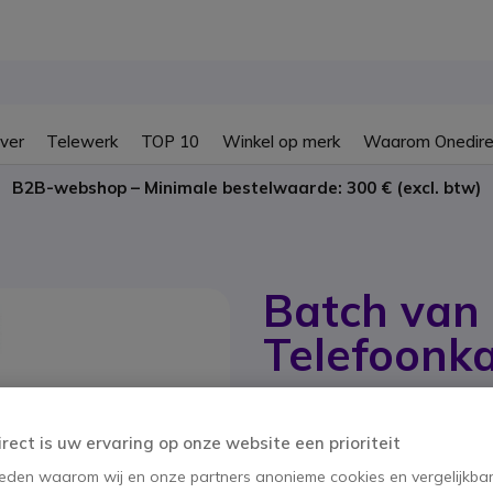
ver
Telewerk
TOP 10
Winkel op merk
Waarom Onedire
B2B-webshop – Minimale bestelwaarde: 300 € (excl. btw)
Batch van
Telefoonk
SKU CRJ11NOID // Referentie fabrika
Batch van 10 gekrulde t
irect is uw ervaring op onze website een prioriteit
4.6 van 61 Reviews
 reden waarom wij en onze partners anonieme cookies en vergelijkba
BESPAAR 31,49 €
PACK