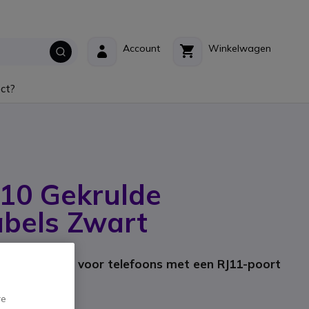
Account
Winkelwagen
ct?
 10 Gekrulde
abels Zwart
nt: 1002_7
elefoonkabels voor telefoons met een RJ11-poort
re