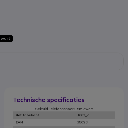
zwart
Technische specificaties
Gekruld Telefoonsnoer 0.5m Zwart
1002_7
Ref. fabrikant
350SB
EAN