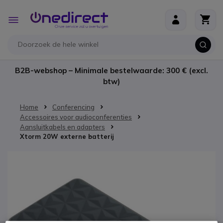
Ga naar de inhoud
Toggle
Nav
B2B-webshop – Minimale bestelwaarde: 300 € (excl.
btw)
Home
Conferencing
Accessoires voor audioconferenties
Aansluitkabels en adapters
Xtorm 20W externe batterij
Ga naar het einde van de afbeeldingen-gallerij