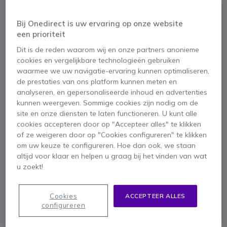
Bij Onedirect is uw ervaring op onze website
een prioriteit
Dit is de reden waarom wij en onze partners anonieme
cookies en vergelijkbare technologieën gebruiken
waarmee we uw navigatie-ervaring kunnen optimaliseren,
de prestaties van ons platform kunnen meten en
analyseren, en gepersonaliseerde inhoud en advertenties
kunnen weergeven. Sommige cookies zijn nodig om de
site en onze diensten te laten functioneren. U kunt alle
cookies accepteren door op "Accepteer alles" te klikken
of ze weigeren door op "Cookies configureren" te klikken
om uw keuze te configureren. Hoe dan ook, we staan
1
2
3
4
altijd voor klaar en helpen u graag bij het vinden van wat
Xtorm 20W externe
Ga naar het begin van de afbeeldingen-gallerij
u zoekt!
batterij
Cookies
ACCEPTEER ALLES
configureren
SKU XTFS401 // Referentie fabrikant: FS401
Een externe batterij om uw toestellen op te