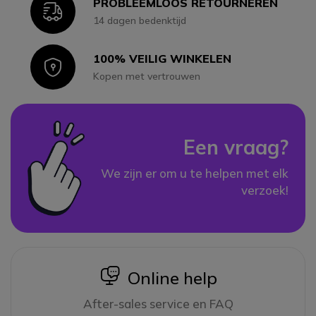
PROBLEEMLOOS RETOURNEREN
Icon
14 dagen bedenktijd
100% VEILIG WINKELEN
Icon
Kopen met vertrouwen
Een vraag?
We zijn er om u te helpen met elk
verzoek!
icon
Online help
After-sales service en FAQ