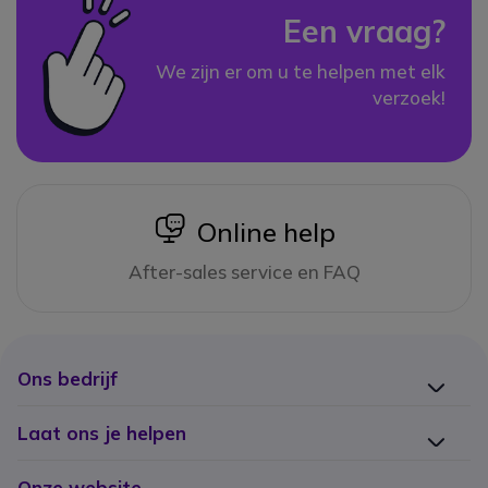
Een vraag?
We zijn er om u te helpen met elk
verzoek!
icon
Online help
After-sales service en FAQ
Ons bedrijf
Laat ons je helpen
Onze website