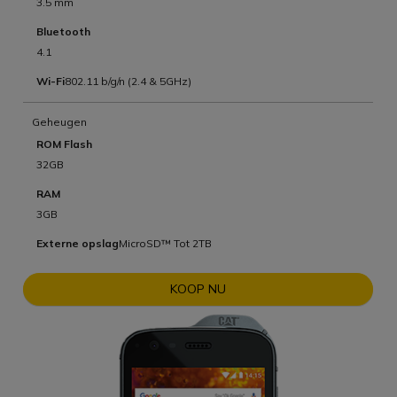
3.5 mm
Bluetooth
4.1
Wi-Fi
802.11 b/g/n (2.4 & 5GHz)
Geheugen
ROM Flash
32GB
RAM
3GB
Externe opslag
MicroSD™ Tot 2TB
KOOP NU