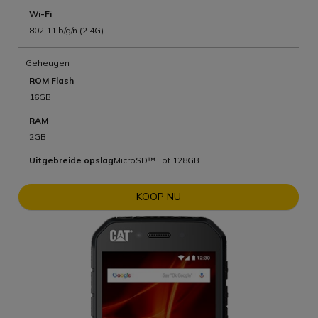
Wi-Fi
802.11 b/g/n (2.4G)
Geheugen
ROM Flash
16GB
RAM
2GB
Uitgebreide opslag
MicroSD™ Tot 128GB
KOOP NU