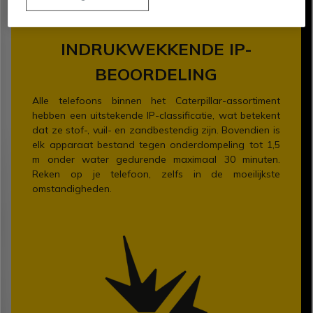
INDRUKWEKKENDE IP-
BEOORDELING
Alle telefoons binnen het Caterpillar-assortiment
hebben een uitstekende IP-classificatie, wat betekent
dat ze stof-, vuil- en zandbestendig zijn. Bovendien is
elk apparaat bestand tegen onderdompeling tot 1,5
m onder water gedurende maximaal 30 minuten.
Reken op je telefoon, zelfs in de moeilijkste
omstandigheden.