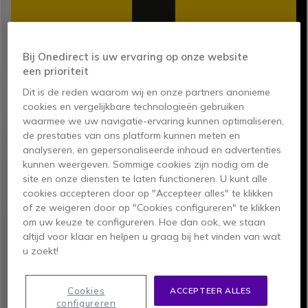
UITZONDERLIJKE
Bij Onedirect is uw ervaring op onze website
een prioriteit
BATTERIJDUUR
Dit is de reden waarom wij en onze partners anonieme
cookies en vergelijkbare technologieën gebruiken
Uitgerust met batterijen die lang meegaan,
waarmee we uw navigatie-ervaring kunnen optimaliseren,
garanderen Caterpillar telefoons uw productiviteit en
de prestaties van ons platform kunnen meten en
zorgen voor naadloze communicatie. Een uitstekende
analyseren, en gepersonaliseerde inhoud en advertenties
levensduur van de batterij betekent dat het
kunnen weergeven. Sommige cookies zijn nodig om de
regelmatig opladen van uw telefoon geen probleem
site en onze diensten te laten functioneren. U kunt alle
meer is. Nog beter, de batterijen met grote capaciteit
cookies accepteren door op "Accepteer alles" te klikken
kunnen het opladen van uw andere apparaten
of ze weigeren door op "Cookies configureren" te klikken
ondersteunen.
om uw keuze te configureren. Hoe dan ook, we staan
altijd voor klaar en helpen u graag bij het vinden van wat
u zoekt!
Cookies
ACCEPTEER ALLES
configureren