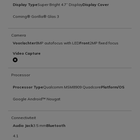
Display Type
Super Bright 4.7” Display
Display Cover
Corning® Gorilla® Glas 3
Camera
Voor/achter
8MP autofocus with LED
Front
2MP fixed focus
Video Capture
Processor
Processor Type
Qualcomm MSM8909 Quadcore
Platform/OS
Google Android™ Nougat
Connectiviteit
Audio Jack
3.5 mm
Bluetooth
4.1