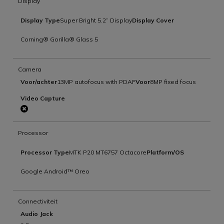
Display
Display Type
Super Bright 5.2” Display
Display Cover
Corning® Gorilla® Glass 5
Camera
Voor/achter
13MP autofocus with PDAF
Voor
8MP fixed focus
Video Capture
Processor
Processor Type
MTK P20 MT6757 Octacore
Platform/OS
Google Android™ Oreo
Connectiviteit
Audio Jack