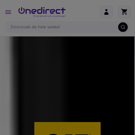
Ga naar de inhoud
Toggle
Nav
B2B-webshop – Minimale bestelwaarde: 300 € (excl.
btw)