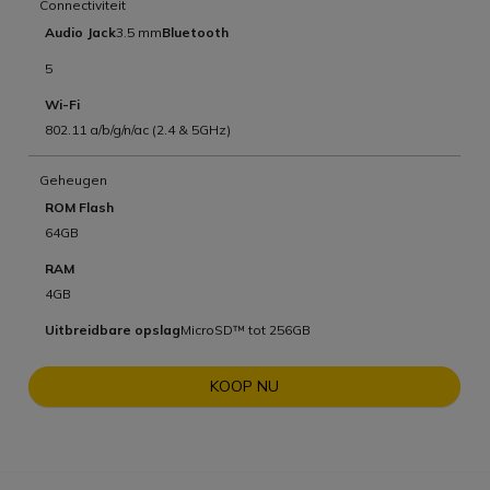
Connectiviteit
Audio Jack
3.5 mm
Bluetooth
5
Wi-Fi
802.11 a/b/g/n/ac (2.4 & 5GHz)
Geheugen
ROM Flash
64GB
RAM
4GB
Uitbreidbare opslag
MicroSD™ tot 256GB
KOOP NU