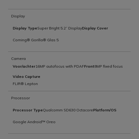
Display
Display Type
Super Bright 5.2” Display
Display Cover
Corning® Gorilla® Glas 5
Camera
Voor/achter
16MP autofocus with PDAF
Front
8MP fixed focus
Video Capture
FLIR® Lepton
Processor
Processor Type
Qualcomm SD630 Octacore
Platform/OS
Google Android™ Oreo