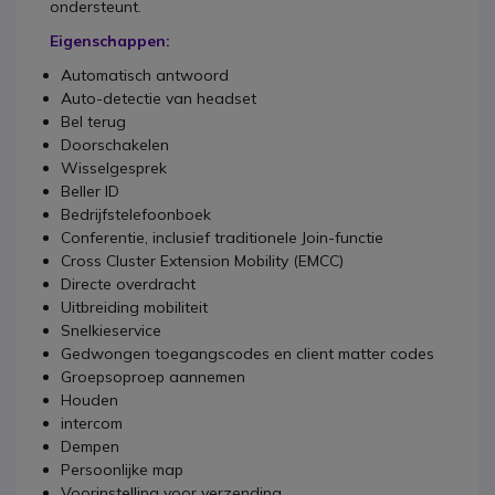
ondersteunt.
Eigenschappen:
Automatisch antwoord
Auto-detectie van headset
Bel terug
Doorschakelen
Wisselgesprek
Beller ID
Bedrijfstelefoonboek
Conferentie, inclusief traditionele Join-functie
Cross Cluster Extension Mobility (EMCC)
Directe overdracht
Uitbreiding mobiliteit
Snelkieservice
Gedwongen toegangscodes en client matter codes
Groepsoproep aannemen
Houden
intercom
Dempen
Persoonlijke map
Voorinstelling voor verzending