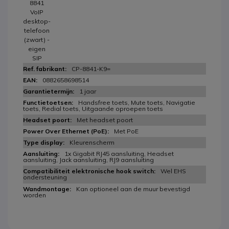
8841
VoIP
desktop-
telefoon
(zwart) -
eigen
SIP
CP-8841-K9=
0882658698514
1 jaar
Handsfree toets, Mute toets, Navigatie
toets, Redial toets, Uitgaande oproepen toets
Met headset poort
Met PoE
Kleurenscherm
1x Gigabit RJ45 aansluiting, Headset
aansluiting, Jack aansluiting, RJ9 aansluiting
Wel EHS
ondersteuning
Kan optioneel aan de muur bevestigd
worden