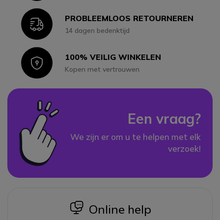
PROBLEEMLOOS RETOURNEREN
Icon
14 dagen bedenktijd
100% VEILIG WINKELEN
Icon
Kopen met vertrouwen
Een vraag?
We zijn er om u te helpen met elk
verzoek!
icon
Online help