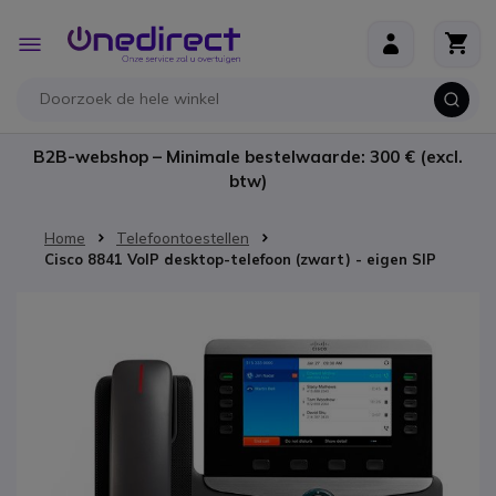
Ga naar de inhoud
Toggle
Nav
B2B-webshop – Minimale bestelwaarde: 300 € (excl.
btw)
Home
Telefoontoestellen
Cisco 8841 VoIP desktop-telefoon (zwart) - eigen SIP
Ga naar het einde van de afbeeldingen-gallerij