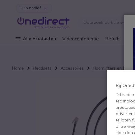
Hulp nodig?
Ga naar de inhoud
Alle Producten
Videoconferentie
Refurb
Cley
Home
Headsets
Accessoires
Hoornlifters en Elect
Ga naar het einde van de afbeeldingen-gallerij
Bij Oned
Dit is de
technolog
prestatie
advertent
te laten 
of ze wei
Hoe dan o