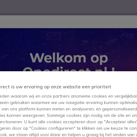
ver
Telewerk
TOP 10
Winkel op merk
Waarom Onedire
B2B-webshop – Minimale bestelwaarde: 300 € (excl. btw)
ronic Hook Switches
Cleyver EHS kabel voor Cisco
Cleyver EH
irect is uw ervaring op onze website een prioriteit
 reden waarom wij en onze partners anonieme cookies en vergelijkba
SKU ODEHSCI2 // Referentie fabrika
ieën gebruiken waarmee we uw navigatie-ervaring kunnen optimalis
Electronic Hook Switch (
s van ons platform kunnen meten en analyseren, en gepersonaliseer
29,95 €
ies kunnen weergeven. Sommige cookies zijn nodig om de site en on
ex. BTW
36,24
functioneren. U kunt alle cookies accepteren door op "Accepteer alles"
Aantal
geren door op "Cookies configureren" te klikken om uw keuze te con
IN WIN
ok, we staan altijd voor klaar en helpen u graag bij het vinden van 