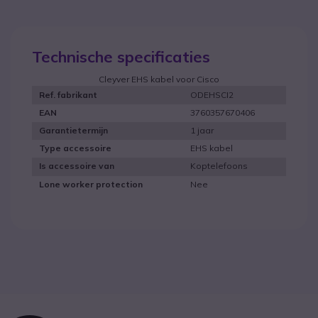
Technische specificaties
Cleyver EHS kabel voor Cisco
ODEHSCI2
Ref. fabrikant
3760357670406
EAN
1 jaar
Garantietermijn
EHS kabel
Type accessoire
Koptelefoons
Is accessoire van
Nee
Lone worker protection