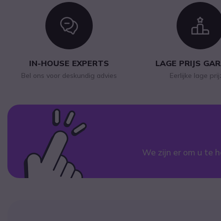
Icon
I
IN-HOUSE EXPERTS
LAGE PRIJS GA
Bel ons voor deskundig advies
Eerlijke lage pri
We zijn er om u te h