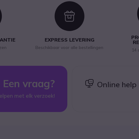
con
Icon
PR
RANTIE
EXPRESS LEVERING
R
jzen
Beschikbaar voor alle bestellingen
14 
Een vraag?
icon
Online help
elpen met elk verzoek!