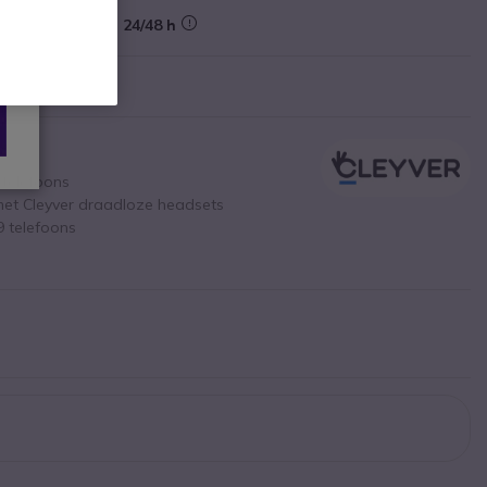
Levering:
24/48 h
o telefoons
met Cleyver draadloze headsets
9 telefoons