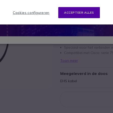
51 producten
op voorraad
Cookies configureren
ACCEPTEER ALLES
1 jaar
Fabrieksgarantie
Belangrijkste kenmerken
Elektronische lifter voor Cisc
Speciaal voor het verbinden 
Compatibel met Cisco: serie 7
Toon meer
Meegeleverd in de doos
EHS kabel