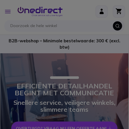
Ga naar de inhoud
Toggle
Nav
B2B-webshop – Minimale bestelwaarde: 300 € (excl.
btw)
EFFICIËNTE DETAILHANDEL
BEGINT MET COMMUNICATIE
Snellere service, veiligere winkels,
slimmere teams
OVERTUIGD? VRAAG NU EEN OFFERTE AAN! 
icon