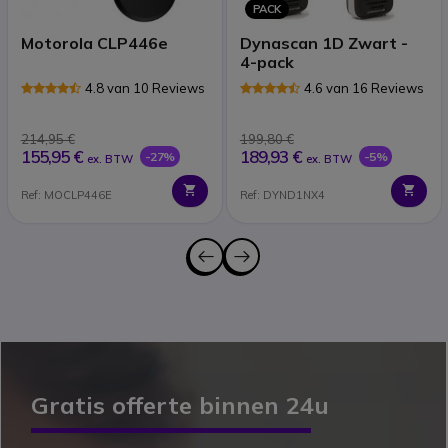
PACK
Motorola CLP446e
Dynascan 1D Zwart -
4-pack
4.8 van 10 Reviews
4.6 van 16 Reviews
214,95 €
199,80 €
155,95 €
189,93 €
-27%
-5%
ex. BTW
ex. BTW
Ref: MOCLP446E
Ref: DYND1NX4
Gratis offerte
binnen 24u