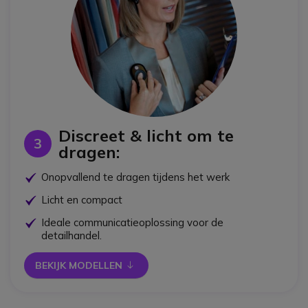
Discreet & licht om te
3
dragen:
OK
Onopvallend te dragen tijdens het werk
OK
Licht en compact
OK
Ideale communicatieoplossing voor de
detailhandel.
BEKIJK MODELLEN 
icon