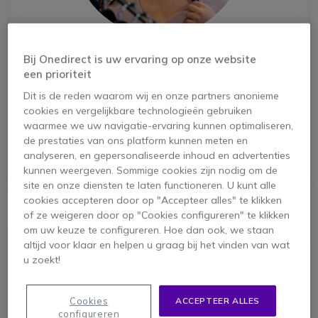
Directe communicatie:
1
Bij Onedirect is uw ervaring op onze website
een prioriteit
OK
Realtime communicatie met collega’s
Dit is de reden waarom wij en onze partners anonieme
cookies en vergelijkbare technologieën gebruiken
OK
Snellere voorraadchecks
waarmee we uw navigatie-ervaring kunnen optimaliseren,
OK
Directe antwoorden op klantvragen
de prestaties van ons platform kunnen meten en
analyseren, en gepersonaliseerde inhoud en advertenties
kunnen weergeven. Sommige cookies zijn nodig om de
BEKIJK MODELLEN 
icon
site en onze diensten te laten functioneren. U kunt alle
cookies accepteren door op "Accepteer alles" te klikken
of ze weigeren door op "Cookies configureren" te klikken
om uw keuze te configureren. Hoe dan ook, we staan
altijd voor klaar en helpen u graag bij het vinden van wat
u zoekt!
Cookies
ACCEPTEER ALLES
configureren