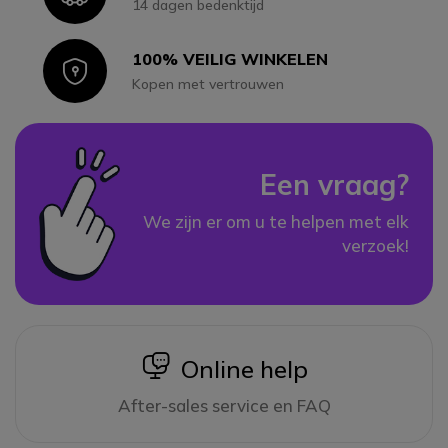
14 dagen bedenktijd
100% VEILIG WINKELEN
Icon
Kopen met vertrouwen
Een vraag?
We zijn er om u te helpen met elk
verzoek!
icon
Online help
After-sales service en FAQ