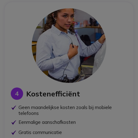
Kostenefficiënt
4
OK
Geen maandelijkse kosten zoals bij mobiele
telefoons
OK
Eenmalige aanschafkosten
OK
Gratis communicatie