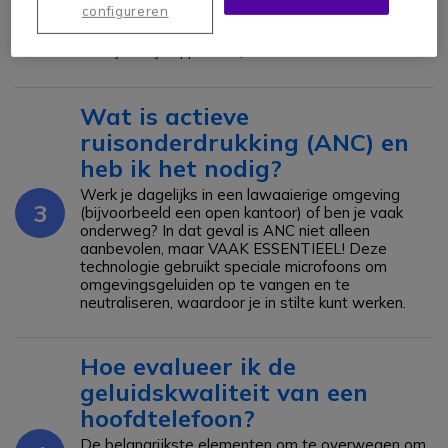
Draadloze hoofdtelefoons: bieden meer
configureren
bewegingsvrijheid en zijn veelzijdiger (werken met
bijna al je apparaten).
Wat is actieve
ruisonderdrukking (ANC) en
heb ik het nodig?
Werk je dagelijks in een lawaaierige omgeving
3
(bijvoorbeeld een open kantoor) of ben je vaak
onderweg? In dat geval is ANC niet alleen
aanbevolen, maar VAAK ESSENTIEEL! Deze
technologie gebruikt speciale microfoons om
omgevingsgeluiden op te vangen en te
neutraliseren, waardoor je in stilte kunt werken.
Hoe evalueer ik de
geluidskwaliteit van een
hoofdtelefoon?
De belangrijkste elementen om te overwegen om