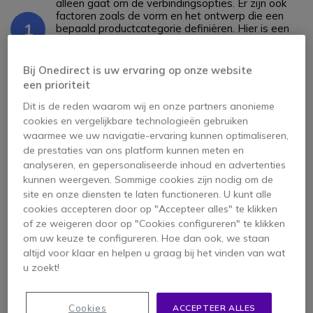
alleen gaat om de verbindingsopties. Er zijn ook
factoren zoals de vorm en het ontwerp die een
1
bepaald productcategorie definiëren. Hier is een
kort overzicht van wat onder "hoofdtelefoon type"
valt:
Bij Onedirect is uw ervaring op onze website
Vorm: supra-auriculair, circum-auriculair, in-ear,
een prioriteit
nekband en veranderbaar
Ontwerp: mono (1 oor), duo (2 oren), met open of
Dit is de reden waarom wij en onze partners anonieme
gesloten oorschelpen
cookies en vergelijkbare technologieën gebruiken
Verbinding: bedraad (USB, Jack, RJ, QD) of
waarmee we uw navigatie-ervaring kunnen optimaliseren,
draadloos (Bluetooth, DECT)
de prestaties van ons platform kunnen meten en
analyseren, en gepersonaliseerde inhoud en advertenties
kunnen weergeven. Sommige cookies zijn nodig om de
Bedraad of draadloos, welke
site en onze diensten te laten functioneren. U kunt alle
is geschikt voor mij?
cookies accepteren door op "Accepteer alles" te klikken
of ze weigeren door op "Cookies configureren" te klikken
Deze keuze hangt af van twee criteria: de eisen
om uw keuze te configureren. Hoe dan ook, we staan
van je functie en je persoonlijke voorkeuren.
altijd voor klaar en helpen u graag bij het vinden van wat
Hieronder de voordelen van beide:
u zoekt!
2
Bedrade hoofdtelefoons: bieden een stabiele
verbinding en je hebt geen zorgen over de
batterij.
Cookies
ACCEPTEER ALLES