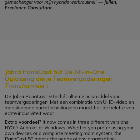
— Julien,
gamechanger voor mijn hybride werkroutine!"
Freelance Consultant
Jabra PanaCast 50: De All-in-One
Oplossing die je Teamvergaderingen
Transformeert
De Jabra PanaCast 50 is hét ultieme hulpmiddel voor
teamvergaderingen! Met een combinatie van UHD-video en
meeslepende audiotechnologieën maakt het de belofte van
echte inclusiviteit waar.
Extra voordeel?
It now comes in three different versions:
BYOD, Android, or Windows. Whether you prefer using your
own devices or a complete meeting room system, the
PanaCast 50 meets the needs of any organisation!