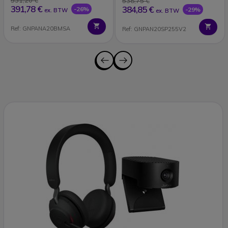
538,75 €
391,78 €
384,85 €
-26%
-29%
ex. BTW
ex. BTW
Ref: GNPANA20BMSA
Ref: GNPAN20SP255V2