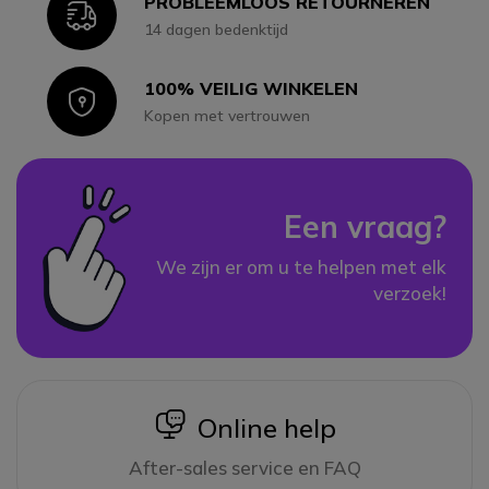
PROBLEEMLOOS RETOURNEREN
Icon
14 dagen bedenktijd
100% VEILIG WINKELEN
Icon
Kopen met vertrouwen
Een vraag?
We zijn er om u te helpen met elk
verzoek!
icon
Online help
After-sales service en FAQ