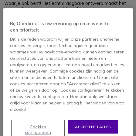
waar je ook bent! Het echt draagbare ontwerp maakt het
anders dan andere persoonlijke videotoestellen.
Bij Onedirect is uw ervaring op onze website
een prioriteit
Belangrijkste Sterke Punten:
Dit is de reden waarom wij en onze partners anonieme
4K Ultra HD
: Professionele details in elke oproep
cookies en vergelijkbare technologieën gebruiken
waarmee we uw navigatie-ervaring kunnen optimaliseren,
• Ultra draagbaar
: Past in je tas, altijd klaar om
de prestaties van ons platform kunnen meten en
te gaan
analyseren, en gepersonaliseerde inhoud en advertenties
kunnen weergeven. Sommige cookies zijn nodig om de
Geavanceerde Beveiliging
: Lokale verwerking
site en onze diensten te laten functioneren. U kunt alle
beschermt je gegevens
cookies accepteren door op "Accepteer alles" te klikken
of ze weigeren door op "Cookies configureren" te klikken
Voordelen voor Bedrijven:
om uw keuze te configureren. Hoe dan ook, we staan
altijd voor klaar en helpen u graag bij het vinden van wat
Mobiliteit & Flexibiliteit
: Kan overal gebruikt
u zoekt!
worden
Gegarandeerde Vertrouwelijkheid
: Beveiligd je
Cookies
ACCEPTEER ALLES
communicatie
configureren