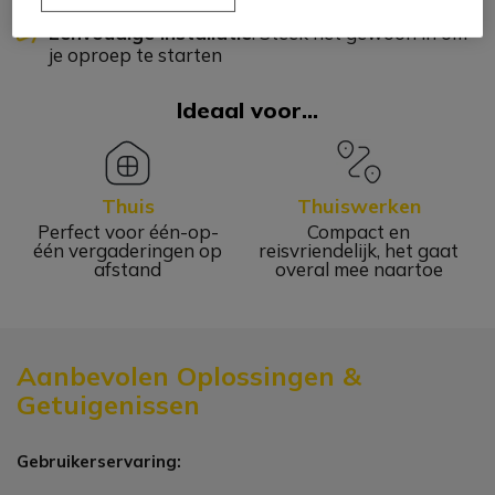
Eenvoudige Installatie
: Steek het gewoon in om
je oproep te starten
Ideaal voor...
Thuis
Thuiswerken
Perfect voor één-op-
Compact en
één vergaderingen op
reisvriendelijk, het gaat
afstand
overal mee naartoe
Aanbevolen Oplossingen &
Getuigenissen
Gebruikerservaring: