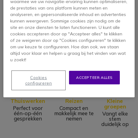
waarmee we uw navigatie-ervaring kunnen optimaliseren,
Voordelen:
de prestaties van ons platform kunnen meten en
analyseren, en gepersonaliseerde inhoud en advertenties
Verhoogde productiviteit
: Maakt samenwerking
kunnen weergeven. Sommige cookies zijn nodig om de
op elk moment mogelijk, zelfs op afstand
site en onze diensten te laten functioneren. U kunt alle
Kostenbesparing
: Draagbaar, geen apparaat
cookies accepteren door op "Accepteer alles" te klikken
nodig in elk kantoor
of ze weigeren door op "Cookies configureren" te klikken
om uw keuze te configureren. Hoe dan ook, we staan
Veelzijdigheid
: Perfect voor solo gesprekken of
altijd voor klaar en helpen u graag bij het vinden van wat
kleine vergaderingen
u zoekt!
Ideaal voor...
Cookies
ACCEPTEER ALLES
configureren
Thuiswerken
Reizen
Kleine
groepen
Perfect voor
Compact en
één-op-één
makkelijk mee te
Vangt elke
gesprekken
nemen
stem
duidelijk op