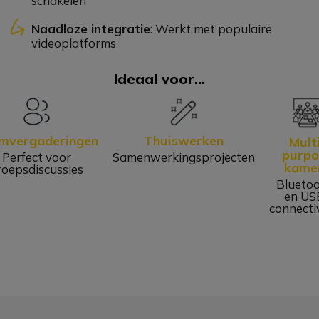
schakelen
Naadloze integratie
: Werkt met populaire
videoplatforms
Ideaal voor...
mvergaderingen
Thuiswerken
Multi
purpo
Perfect voor
Samenwerkingsprojecten
kame
roepsdiscussies
Blueto
en US
connectiv