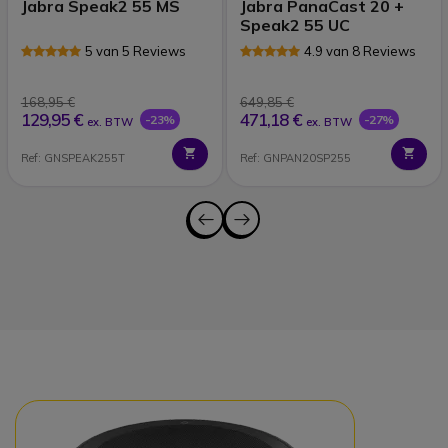
Jabra Speak2 55 MS
Jabra PanaCast 20 +
Speak2 55 UC
5 van 5 Reviews
4.9 van 8 Reviews
168,95 €
649,85 €
129,95 €
471,18 €
-23%
-27%
ex. BTW
ex. BTW
Ref: GNSPEAK255T
Ref: GNPAN20SP255