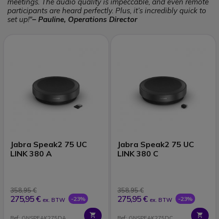
meetings. The audio quality is impeccable, and even remote
participants are heard perfectly. Plus, it’s incredibly quick to
set up!"
– Pauline, Operations Director
Jabra Speak2 75 UC
Jabra Speak2 75 UC
LINK 380 A
LINK 380 C
358,95 €
358,95 €
275,95 €
275,95 €
-23%
-23%
ex. BTW
ex. BTW
Ref: GNSPEAK275DA
Ref: GNSPEAK275DC