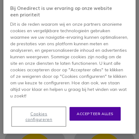
Bij Onedirect is uw ervaring op onze website
een prioriteit
Dit is de reden waarom wij en onze partners anonieme
cookies en vergelijkbare technologieën gebruiken
waarmee we uw navigatie-ervaring kunnen optimaliseren,
de prestaties van ons platform kunnen meten en
Flexibiliteit en
Slimme
analyseren, en gepersonaliseerde inhoud en advertenties
compatibiliteit
kunnen weergeven. Sommige cookies zijn nodig om de
technologieën
Producten die
site en onze diensten te laten functioneren. U kunt alle
Camera’s die
compatibel zijn met
cookies accepteren door op "Accepteer alles" te klikken
deelnemers
de meeste
of ze weigeren door op "Cookies configureren" te klikken
automatisch in beeld
videoconferencingplatforms
om uw keuze te configureren. Hoe dan ook, we staan
brengen en
voor een moeiteloze
altijd voor klaar en helpen u graag bij het vinden van wat
speakerphones die
integratie.
u zoekt!
achtergrondgeluid
onderdrukken, voor
een soepele
Cookies
ACCEPTEER ALLES
vergaderervaring.
configureren