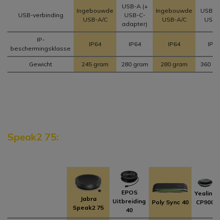
USB-A (+
Ingebouwde
Ingebouwde
USB-A
USB-verbinding
USB-C-
USB-A/C
USB-A/C
USB-
adapter)
IP-
IP64
IP64
IP64
IP64
beschermingsklasse
Gewicht
245 gram
280 gram
280 gram
360 g
Speak2 75:
EPOS
Yealink
Jabra
Uitbreiding
Poly Sync 40
CP900
Speak2 75
40