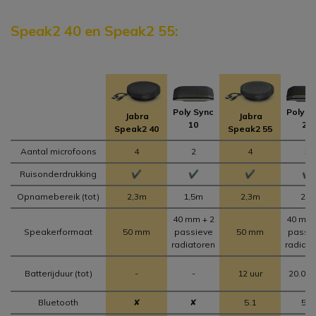
Speak2 40 en Speak2 55:
Poly Sync
Poly S
Jabra
Jabra
10
20
Speak2 40
Speak2 55
Aantal microfoons
4
2
4
3
Ruisonderdrukking
✔
✔
✔
✔
Opnamebereik (tot)
2,3m
1,5m
2,3m
2m
40 mm + 2
40 mm 
Speakerformaat
50 mm
passieve
50 mm
passi
radiatoren
radiato
Batterijduur (tot)
-
-
12 uur
20.00 
Bluetooth
✘
✘
5.1
5.1