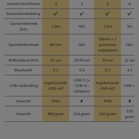
Aantal microfoons
4
3
3
6
Ruisonderdrukking
✔
✔
✔
✔
Opnamebereik
2,5m
N/A
2,5m
2m
(tot)
50mm + 2
Speakerformaat
65 mm
N/A
passieve
N/A
radiatoren
Batterijduur (tot)
32 uur
18.00 uur
30 uur
12 uur
Bluetooth
5.2
5.0
5.1
4.2
USB-C (+
Ingebouwde
Ingebouwde
USB-verbinding
USB-A-
USB-A
USB-A/C
USB-A/C
adapter)
Gewicht
IP64
✘
IP64
✘
320
Gewicht
466 gram
314 gram
610 gram
gram