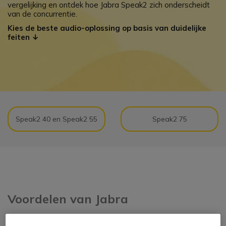
vergelijking en ontdek hoe Jabra Speak2 zich onderscheidt
van de concurrentie.
Kies de beste audio-oplossing op basis van duidelijke
feiten ↓
Speak2 40 en Speak2 55
Speak2 75
Voordelen van Jabra