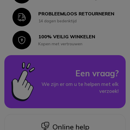
PROBLEEMLOOS RETOURNEREN
Icon
14 dagen bedenktijd
100% VEILIG WINKELEN
Icon
Kopen met vertrouwen
Een vraag?
We zijn er om u te helpen met elk
verzoek!
icon
Online help