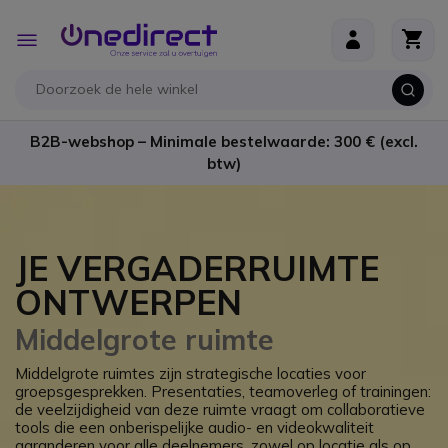
Ga naar de inhoud
Toggle
Nav
B2B-webshop – Minimale bestelwaarde: 300 € (excl.
btw)
JE VERGADERRUIMTE
ONTWERPEN
Middelgrote ruimte
Middelgrote ruimtes zijn strategische locaties voor
groepsgesprekken. Presentaties, teamoverleg of trainingen:
de veelzijdigheid van deze ruimte vraagt om collaboratieve
tools die een onberispelijke audio- en videokwaliteit
garanderen voor alle deelnemers, zowel op locatie als op