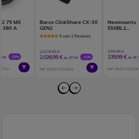
Barco ClickShare CX-30
Neomounts FL50-
GEN2
550BL1
vloerstandaard
5 van 1 Reviews
234,95 €
2.574,95 €
139,95 €
2.026,95 €
-40%
-21%
ex. BTW
ex. BTW
Ref: NEOFL50550BL1
Ref: BARCOCX30G2