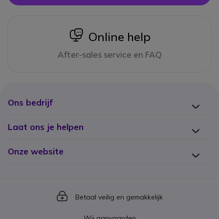
icon
Online help
After-sales service en FAQ
Ons bedrijf
Laat ons je helpen
Onze website
Icon
Betaal veilig en gemakkelijk
Wij aanvaarden