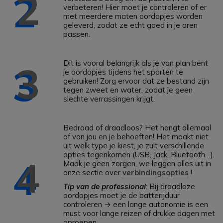
2
verbeteren! Hier moet je controleren of er
met meerdere maten oordopjes worden
geleverd, zodat ze echt goed in je oren
passen.
Dit is vooral belangrijk als je van plan bent
3
je oordopjes tijdens het sporten te
gebruiken! Zorg ervoor dat ze bestand zijn
tegen zweet en water, zodat je geen
slechte verrassingen krijgt.
Bedraad of draadloos? Het hangt allemaal
af van jou en je behoeften! Het maakt niet
uit welk type je kiest, je zult verschillende
opties tegenkomen (USB, Jack, Bluetooth…).
4
Maak je geen zorgen, we leggen alles uit in
onze sectie over
verbindingsopties
!
Tip van de professional
: Bij draadloze
oordopjes moet je de batterijduur
controleren → een lange autonomie is een
must voor lange reizen of drukke dagen met
oproepen.