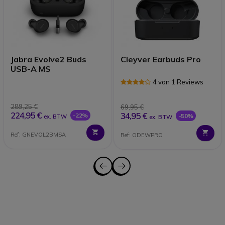
Jabra Evolve2 Buds
Cleyver Earbuds Pro
USB-A MS
4 van 1 Reviews
289,25 €
69,95 €
224,95 €
34,95 €
-22%
-50%
ex. BTW
ex. BTW
Ref: GNEVOL2BMSA
Ref: ODEWPRO