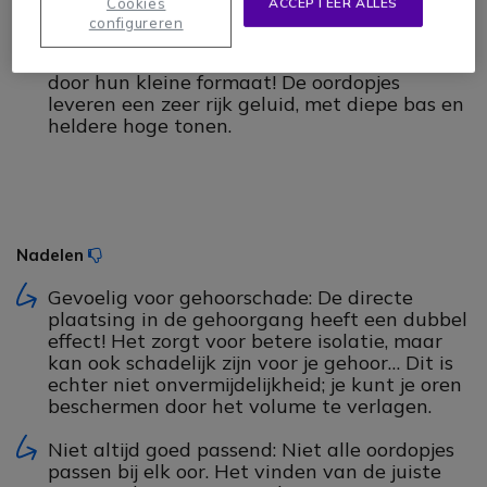
Cookies
ACCEPTEER ALLES
oren.
configureren
Gebalanceerd geluid: Laat je niet misleiden
door hun kleine formaat! De oordopjes
leveren een zeer rijk geluid, met diepe bas en
heldere hoge tonen.
Nadelen
Icono
Gevoelig voor gehoorschade: De directe
plaatsing in de gehoorgang heeft een dubbel
effect! Het zorgt voor betere isolatie, maar
kan ook schadelijk zijn voor je gehoor… Dit is
echter niet onvermijdelijkheid; je kunt je oren
beschermen door het volume te verlagen.
Niet altijd goed passend: Niet alle oordopjes
passen bij elk oor. Het vinden van de juiste