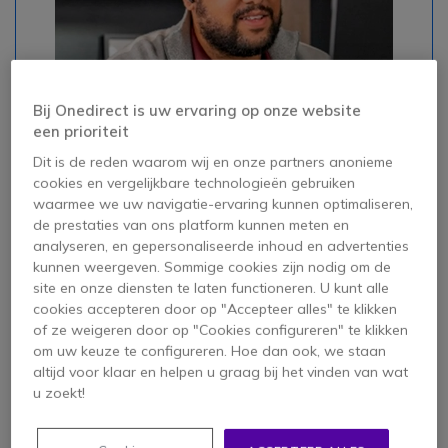
Bij Onedirect is uw ervaring op onze website
#headset #circum-auriculaire #voordelen
een prioriteit
Dit is de reden waarom wij en onze partners anonieme
cookies en vergelijkbare technologieën gebruiken
Voordelen
Icono
waarmee we uw navigatie-ervaring kunnen optimaliseren,
Draagbaar en discreet: Dankzij hun kleine
de prestaties van ons platform kunnen meten en
ontwerp passen ze in elke tas, zelfs in de
analyseren, en gepersonaliseerde inhoud en advertenties
kleinste hoesjes! Dagelijkse ritten, zakelijke
kunnen weergeven. Sommige cookies zijn nodig om de
reizen of vakanties; je kunt ze overal mee
site en onze diensten te laten functioneren. U kunt alle
naartoe nemen!
cookies accepteren door op "Accepteer alles" te klikken
of ze weigeren door op "Cookies configureren" te klikken
Super isolerend: Door hun plaatsing direct in
om uw keuze te configureren. Hoe dan ook, we staan
de gehoorgang blokkeren ze vrijwel al het
altijd voor klaar en helpen u graag bij het vinden van wat
omgevingsgeluid.
u zoekt!
Comfortabel ++: Dankzij de siliconen of
schuimen oordopjes passen ze perfect in je