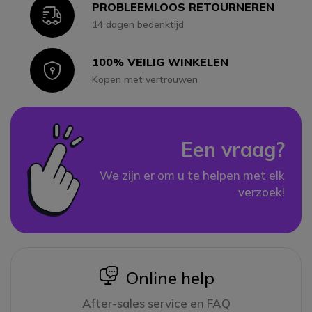
PROBLEEMLOOS RETOURNEREN
Icon
14 dagen bedenktijd
100% VEILIG WINKELEN
Icon
Kopen met vertrouwen
Een vraag?
We zijn er om u te helpen met elk
verzoek!
icon
Online help
After-sales service en FAQ