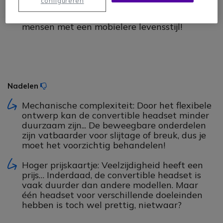
configureren
verschillende professionele scenario's. Het
past zowel bij kantoormedewerkers als bij
mensen met een mobielere levensstijl!
Nadelen
Ícone
Mechanische complexiteit: Door het flexibele
ontwerp kan de convertible headset minder
duurzaam zijn... De beweegbare onderdelen
zijn vatbaarder voor slijtage of breuk, dus je
moet het voorzichtig behandelen!
Hoger prijskaartje: Veelzijdigheid heeft een
prijs… Inderdaad, de convertible headset is
vaak duurder dan andere modellen. Maar
één headset voor verschillende doeleinden
hebben is toch wel prettig, nietwaar?