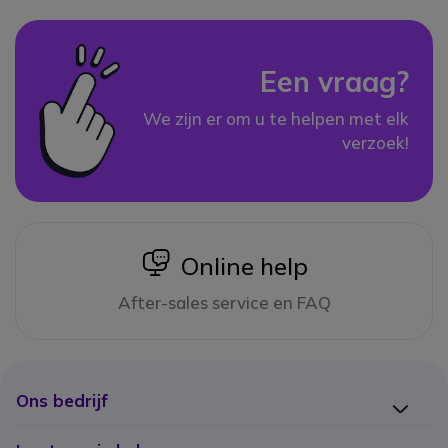
Een vraag?
We zijn er om u te helpen met elk
verzoek!
icon
Online help
After-sales service en FAQ
Ons bedrijf