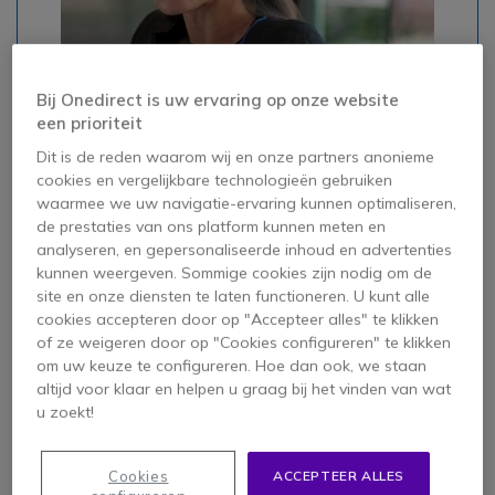
#headset #convertible #Voordelen
Bij Onedirect is uw ervaring op onze website
een prioriteit
Dit is de reden waarom wij en onze partners anonieme
Voordelen
Ícone
cookies en vergelijkbare technologieën gebruiken
Ultra flexibel: Schakel eenvoudig van de ene
waarmee we uw navigatie-ervaring kunnen optimaliseren,
modus naar de andere, afhankelijk van je
de prestaties van ons platform kunnen meten en
behoeften en omgeving, zowel voor
analyseren, en gepersonaliseerde inhoud en advertenties
professionele gesprekken als voor het
kunnen weergeven. Sommige cookies zijn nodig om de
luisteren naar muziek.
site en onze diensten te laten functioneren. U kunt alle
cookies accepteren door op "Accepteer alles" te klikken
Comfortabeler: Supra-aural op maandag,
of ze weigeren door op "Cookies configureren" te klikken
oortelefoon op dinsdag, enz. Kies de modus
om uw keuze te configureren. Hoe dan ook, we staan
die het beste past bij je omgeving van de dag
altijd voor klaar en helpen u graag bij het vinden van wat
en de duur van het gebruik, zonder
u zoekt!
concessies te doen!
Extreem veelzijdig: Dankzij de verschillende
Cookies
ACCEPTEER ALLES
draagopties is het geschikt voor