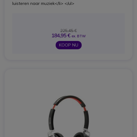
luisteren naar muziek</li> </ul>
225,45 €
184,95 €
ex. BTW
KOOP NU