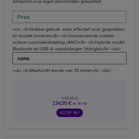
dompelen in je eigen persoonlijke geluidsbel.
Pros
<ul> <li>Dubbel gebruik: even effectief voor gesprekken
en muziek luisteren</li> <li>Geavanceerde isolatie:
actieve ruisonderdrukking (ANC)</li> <li>Hybride model:
Bluetooth en USB-A-aansluitingen (dongle)</li> </ul>
cons
<ul> <li>Bluetooth-bereik van 30 meter</li> </ul>
138,95 €
134,95 €
ex. BTW
KOOP NU