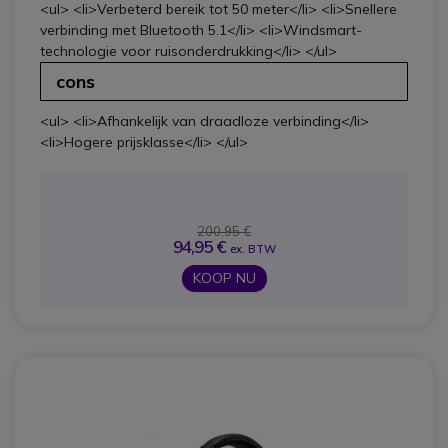
<ul> <li>Verbeterd bereik tot 50 meter</li> <li>Snellere
verbinding met Bluetooth 5.1</li> <li>Windsmart-
technologie voor ruisonderdrukking</li> </ul>
cons
<ul> <li>Afhankelijk van draadloze verbinding</li>
<li>Hogere prijsklasse</li> </ul>
200,95 €
94,95 €
ex. BTW
KOOP NU