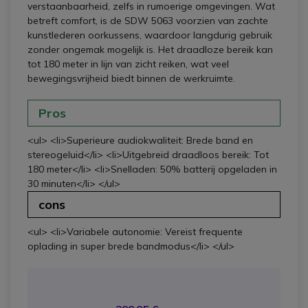
verstaanbaarheid, zelfs in rumoerige omgevingen. Wat
betreft comfort, is de SDW 5063 voorzien van zachte
kunstlederen oorkussens, waardoor langdurig gebruik
zonder ongemak mogelijk is. Het draadloze bereik kan
tot 180 meter in lijn van zicht reiken, wat veel
bewegingsvrijheid biedt binnen de werkruimte.
Pros
<ul> <li>Superieure audiokwaliteit: Brede band en
stereogeluid</li> <li>Uitgebreid draadloos bereik: Tot
180 meter</li> <li>Snelladen: 50% batterij opgeladen in
30 minuten</li> </ul>
cons
<ul> <li>Variabele autonomie: Vereist frequente
oplading in super brede bandmodus</li> </ul>