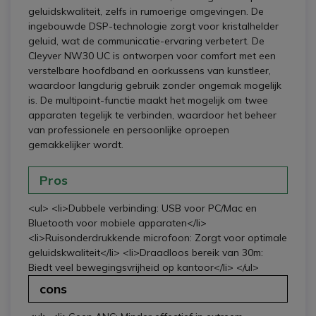
geluidskwaliteit, zelfs in rumoerige omgevingen. De
ingebouwde DSP-technologie zorgt voor kristalhelder
geluid, wat de communicatie-ervaring verbetert. De
Cleyver NW30 UC is ontworpen voor comfort met een
verstelbare hoofdband en oorkussens van kunstleer,
waardoor langdurig gebruik zonder ongemak mogelijk
is. De multipoint-functie maakt het mogelijk om twee
apparaten tegelijk te verbinden, waardoor het beheer
van professionele en persoonlijke oproepen
gemakkelijker wordt.
Pros
<ul> <li>Dubbele verbinding: USB voor PC/Mac en
Bluetooth voor mobiele apparaten</li>
<li>Ruisonderdrukkende microfoon: Zorgt voor optimale
geluidskwaliteit</li> <li>Draadloos bereik van 30m:
Biedt veel bewegingsvrijheid op kantoor</li> </ul>
cons