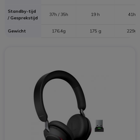
Standby-tijd
37h / 35h
19 h
41h
/ Gesprekstijd
Gewicht
176,4g
175 g
229g