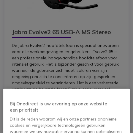
Jabra Evolve2 65 USB-A MS Stereo
De Jabra Evolve2-hoofdtelefoon is speciaal ontworpen
voor alle werkomgevingen en gebruikers. Evolve2 65 is
een professionele, hoogwaardige hoofdtelefoon voor
intensief gebruik. Het is bijzonder geschikt voor gebruik
wanneer de gebruiker zich moet isoleren van zijn
omgeving om zich te concentreren op zijn gesprek en
omgevingsgeluid te verminderen. Het is een verbeterde
versie van de bekende Jabra Evolve-serie, met veel
updates en extra functies. Deze variant is compatibel
met alle softphones op de markt.
Bij Onedirect is uw ervaring op onze website
een prioriteit
Pros
Dit is de reden waarom wij en onze partners anonieme
cookies en vergelijkbare technologieën gebruiken
<ul> <li>Goede audio kwaliteit</li> <li>Lichtgewicht</li>
waarmee we uw navigatie-ervaring kunnen optimaliseren,