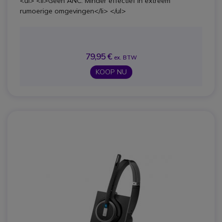
<ul> <li>Geen ANC: Minder effectief in extreem
rumoerige omgevingen</li> </ul>
79,95 €
ex. BTW
KOOP NU