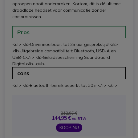
oproepen nooit onderbroken. Kortom, dit is dé ultieme
draadloze headset voor communicatie zonder
compromissen.
Pros
<ul> <li>Onvermoeibaar: tot 25 uur gesprekstijd!</li>
<li>Uitgebreide compatibiliteit: Bluetooth, USB-A en
USB-C</li> <li>Geluidsbescherming SoundGuard
Digital</li> </ul>
cons
<ul> <li>Bluetooth-bereik beperkt tot 30 m</li> </ul>
212,95 €
144,95 €
ex. BTW
KOOP NU