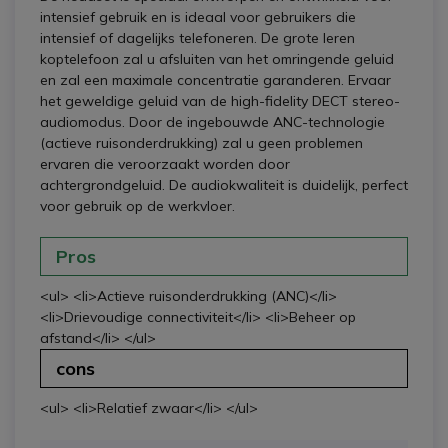
intensief gebruik en is ideaal voor gebruikers die
intensief of dagelijks telefoneren. De grote leren
koptelefoon zal u afsluiten van het omringende geluid
en zal een maximale concentratie garanderen. Ervaar
het geweldige geluid van de high-fidelity DECT stereo-
audiomodus. Door de ingebouwde ANC-technologie
(actieve ruisonderdrukking) zal u geen problemen
ervaren die veroorzaakt worden door
achtergrondgeluid. De audiokwaliteit is duidelijk, perfect
voor gebruik op de werkvloer.
Pros
<ul> <li>Actieve ruisonderdrukking (ANC)</li>
<li>Drievoudige connectiviteit</li> <li>Beheer op
afstand</li> </ul>
cons
<ul> <li>Relatief zwaar</li> </ul>