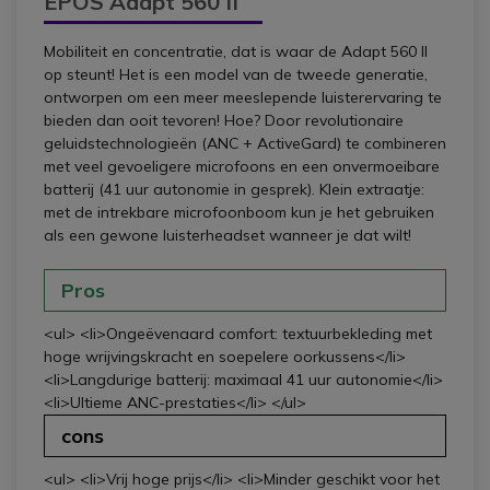
EPOS Adapt 560 II
Mobiliteit en concentratie, dat is waar de Adapt 560 II
op steunt! Het is een model van de tweede generatie,
ontworpen om een meer meeslepende luisterervaring te
bieden dan ooit tevoren! Hoe? Door revolutionaire
geluidstechnologieën (ANC + ActiveGard) te combineren
met veel gevoeligere microfoons en een onvermoeibare
batterij (41 uur autonomie in gesprek). Klein extraatje:
met de intrekbare microfoonboom kun je het gebruiken
als een gewone luisterheadset wanneer je dat wilt!
Pros
<ul> <li>Ongeëvenaard comfort: textuurbekleding met
hoge wrijvingskracht en soepelere oorkussens</li>
<li>Langdurige batterij: maximaal 41 uur autonomie</li>
<li>Ultieme ANC-prestaties</li> </ul>
cons
<ul> <li>Vrij hoge prijs</li> <li>Minder geschikt voor het