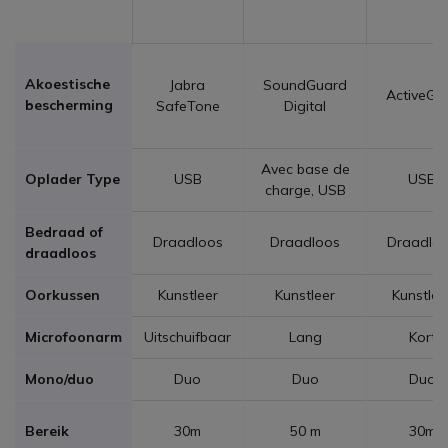
Akoestische
Jabra
SoundGuard
ActiveGa
bescherming
SafeTone
Digital
Avec base de
Oplader Type
USB
USB
charge, USB
Bedraad of
Draadloos
Draadloos
Draadlo
draadloos
Oorkussen
Kunstleer
Kunstleer
Kunstlee
Microfoonarm
Uitschuifbaar
Lang
Kort
Mono/duo
Duo
Duo
Duo
Bereik
30m
50 m
30m