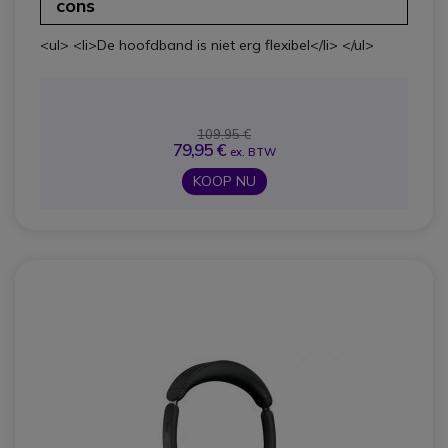
cons
<ul> <li>De hoofdband is niet erg flexibel</li> </ul>
109,95 €
79,95 €
ex. BTW
KOOP NU