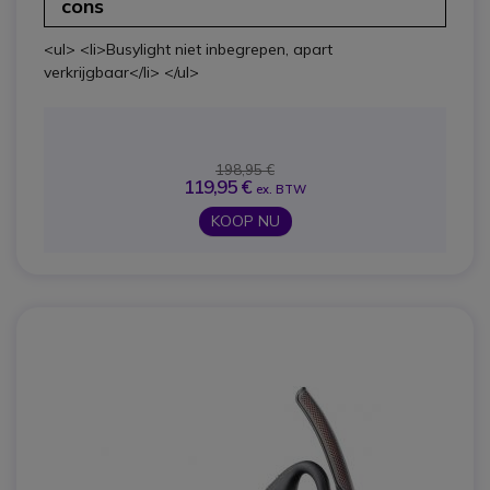
cons
<ul> <li>Busylight niet inbegrepen, apart
verkrijgbaar</li> </ul>
198,95 €
119,95 €
ex. BTW
KOOP NU