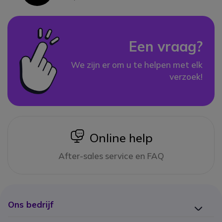
Een vraag?
We zijn er om u te helpen met elk
verzoek!
icon
Online help
After-sales service en FAQ
Ons bedrijf