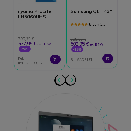
iiyama ProLite
Samsung QET 43''
Yea
LH5060UHS-
Mee
B1AG
5 van 1
Reviews
785,35 €
6.99
639,95 €
577,95 €
4.9
502,95 €
ex. BTW
ex. BTW
-26%
-3
-21%
Ref:
Ref:
Ref: SAQE43T
IIYLH5060UHS
YEA