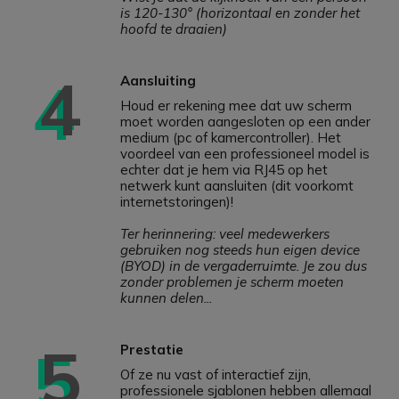
is 120-130° (horizontaal en zonder het
hoofd te draaien)
4
Aansluiting
Houd er rekening mee dat uw scherm
moet worden aangesloten op een ander
medium (pc of kamercontroller). Het
voordeel van een professioneel model is
echter dat je hem via RJ45 op het
netwerk kunt aansluiten (dit voorkomt
internetstoringen)!
Ter herinnering: veel medewerkers
gebruiken nog steeds hun eigen device
(BYOD) in de vergaderruimte. Je zou dus
zonder problemen je scherm moeten
kunnen delen...
5
Prestatie
Of ze nu vast of interactief zijn,
professionele sjablonen hebben allemaal