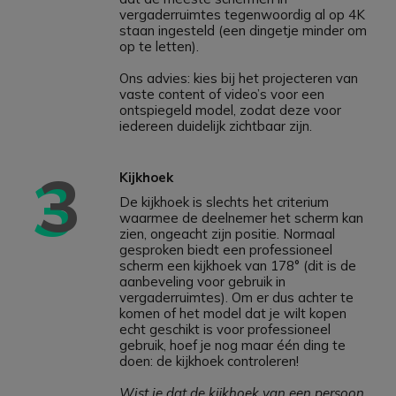
vergaderruimtes tegenwoordig al op 4K
staan ​​ingesteld (een dingetje minder om
op te letten).
Ons advies: kies bij het projecteren van
vaste content of video’s voor een
ontspiegeld model, zodat deze voor
iedereen duidelijk zichtbaar zijn.
3
Kijkhoek
De kijkhoek is slechts het criterium
waarmee de deelnemer het scherm kan
zien, ongeacht zijn positie. Normaal
gesproken biedt een professioneel
scherm een ​​kijkhoek van 178° (dit is de
aanbeveling voor gebruik in
vergaderruimtes). Om er dus achter te
komen of het model dat je wilt kopen
echt geschikt is voor professioneel
gebruik, hoef je nog maar één ding te
doen: de kijkhoek controleren!
Wist je dat de kijkhoek van een persoon