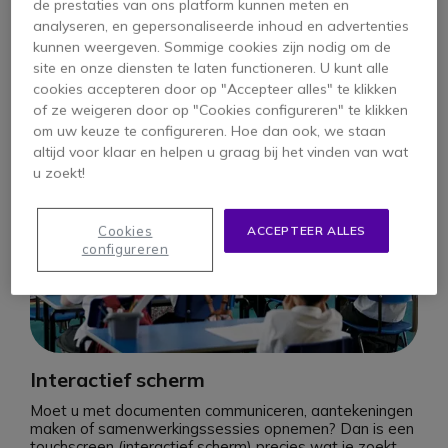
videoconferenties, allemaal tegen dezelfde kosten.
de prestaties van ons platform kunnen meten en
analyseren, en gepersonaliseerde inhoud en advertenties
kunnen weergeven. Sommige cookies zijn nodig om de
site en onze diensten te laten functioneren. U kunt alle
cookies accepteren door op "Accepteer alles" te klikken
of ze weigeren door op "Cookies configureren" te klikken
om uw keuze te configureren. Hoe dan ook, we staan
altijd voor klaar en helpen u graag bij het vinden van wat
u zoekt!
Cookies
ACCEPTEER ALLES
configureren
Interactief scherm
Moet u met documenten communiceren, aantekeningen
maken of samenwerkingssessies opnemen? Dan is een
touchscreen (interactief scherm) precies wat je zoekt.